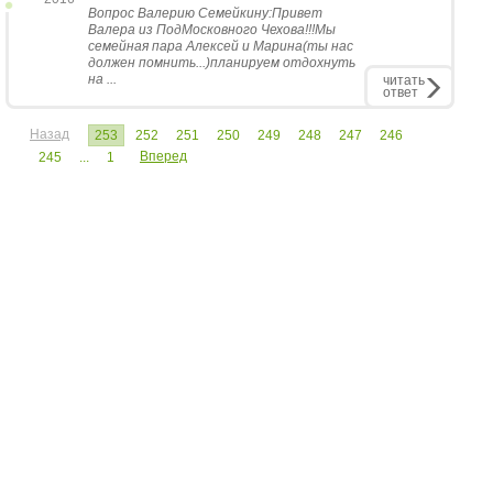
Вопрос Валерию Семейкину:Привет
Валера из ПодМосковного Чехова!!!Мы
семейная пара Алексей и Марина(ты нас
должен помнить...)планируем отдохнуть
на ...
читать
ответ
Назад
253
252
251
250
249
248
247
246
Вперед
245
...
1