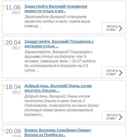
11.06
Здраствуйте Валерий! планируем
провести отдых в ию...
2017
Здраствуйте Валерий! планируем
провести отдых в июле. нужна ваша
помощь....
читать
ответ
20.04
Здравствуйте, Валерий! Планируем с
друзьями отдых ...
2017
Здравствуйте, Валерий! Планируем с
друзьями отдых на Байкале. Нас 6
человек, семейные люди. ! 19.07 хотели
бы остановиться в Энхалуке на 2-3
суток....
читать
ответ
18.04
Добрый день, Валерий) Очень хотим
посетить Ольхон ...
2017
Добрый день, Валерий) Очень хотим
посетить Ольхон в июне дня на 3.
Подскажите, пожалуйста на каких базах/
гостевых домах можно остановиться.
Бюджетн...
читать
ответ
20.09
Вопрос Валерию Семейкину:Привет
Валера из ПодМоско...
2016