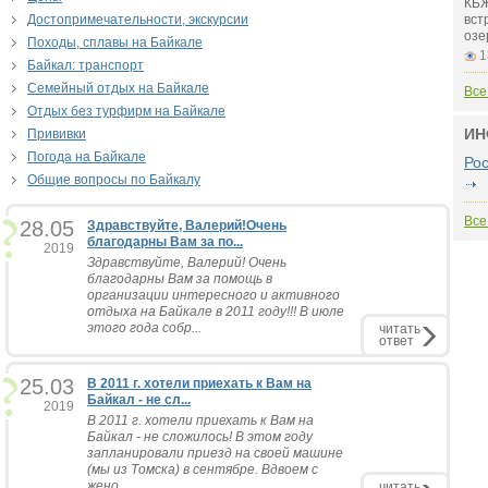
КБЖ
Достопримечательности, экскурсии
вст
озе
Походы, сплавы на Байкале
1
Байкал: транспорт
Семейный отдых на Байкале
Все
Отдых без турфирм на Байкале
ИН
Прививки
Погода на Байкале
Ро
Общие вопросы по Байкалу
Все
28.05
Здравствуйте, Валерий!Очень
благодарны Вам за по...
2019
Здравствуйте, Валерий! Очень
благодарны Вам за помощь в
организации интересного и активного
отдыха на Байкале в 2011 году!!! В июле
этого года собр...
читать
ответ
25.03
В 2011 г. хотели приехать к Вам на
Байкал - не сл...
2019
В 2011 г. хотели приехать к Вам на
Байкал - не сложилось! В этом году
запланировали приезд на своей машине
(мы из Томска) в сентябре. Вдвоем с
жено...
читать