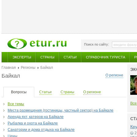
Поиск по сайту:
ЭКСПЕРТЫ
СТРАНЫ
СТАТЬИ
СПРАВОЧНИК ТУРИСТА
Р
Главная
Регионы
Байкал
ЭК
Байкал
О регионе
Вопросы
Статьи
Страны
О регионе
Все
Все темы
Места размещения (гостиницы, частный сектор) на Байкале
Аренда яхт, катеров на Байкале
СТ
Рыбалка и охота на Байкале
Кру
Санатории и дома отдыха на Байкале
2
Цены