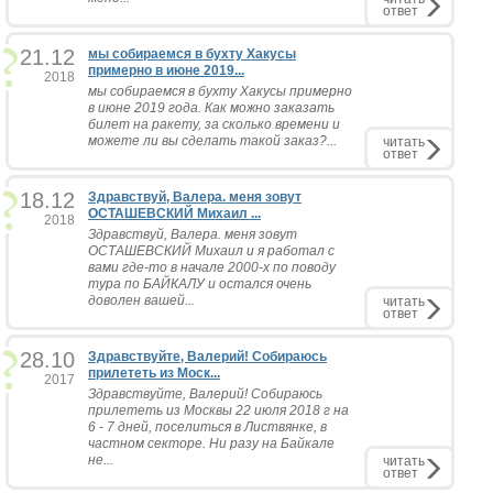
ответ
21.12
мы собираемся в бухту Хакусы
примерно в июне 2019...
2018
мы собираемся в бухту Хакусы примерно
в июне 2019 года. Как можно заказать
билет на ракету, за сколько времени и
можете ли вы сделать такой заказ?...
читать
ответ
18.12
Здравствуй, Валера. меня зовут
ОСТАШЕВСКИЙ Михаил ...
2018
Здравствуй, Валера. меня зовут
ОСТАШЕВСКИЙ Михаил и я работал с
вами где-то в начале 2000-х по поводу
тура по БАЙКАЛУ и остался очень
доволен вашей...
читать
ответ
28.10
Здравствуйте, Валерий! Собираюсь
прилететь из Моск...
2017
Здравствуйте, Валерий! Собираюсь
прилететь из Москвы 22 июля 2018 г на
6 - 7 дней, поселиться в Листвянке, в
частном секторе. Ни разу на Байкале
не...
читать
ответ