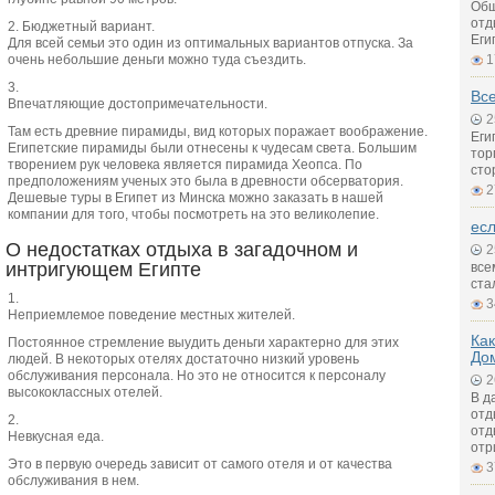
Общ
отд
Бюджетный вариант.
Еги
Для всей семьи это один из оптимальных вариантов отпуска. За
очень небольшие деньги можно туда съездить.
1
Все
Впечатляющие достопримечательности.
2
Там есть древние пирамиды, вид которых поражает воображение.
Еги
Египетские пирамиды были отнесены к чудесам света. Большим
тор
творением рук человека является пирамида Хеопса. По
сто
предположениям ученых это была в древности обсерватория.
2
Дешевые туры в Египет из Минска можно заказать в нашей
компании для того, чтобы посмотреть на это великолепие.
есл
О недостатках отдыха в загадочном и
2
интригующем Египте
все
ста
3
Неприемлемое поведение местных жителей.
Как
Постоянное стремление выудить деньги характерно для этих
До
людей. В некоторых отелях достаточно низкий уровень
обслуживания персонала. Но это не относится к персоналу
2
высококлассных отелей.
В д
отд
отд
Невкусная еда.
отр
Это в первую очередь зависит от самого отеля и от качества
3
обслуживания в нем.