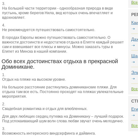
Все
На большей части территории - однообразная природа в виде
пустынь, кроме берегов Нила, вид которых очень впечатляет и
РЕ
вдохновляет.
Ка
Не рекомендуется путешествовать самостоятельно.
В городах Европы можно путешествовать самостоятельно. О
Да
важности достоинств и недостатков отдыха в Египте каждый решает
сам и взвешивает все плюсы и минусы. Можно заказать туры в
Египет из Минска в нашей компании.
Ша
Обо всех достоинствах отдыха в прекрасной
Доминикане.
Эл
Отдых на пляже на высоком уровне.
На большое расстояние растянулись доминиканские пляжи. Для
Все
отдыха там все есть. Постоянно проходят на пляжах увлекательные
мероприятия.
СТ
Свадебная романтика и отдых для влюбленных.
Еги
Для двух любящих сердец путевка на Доминикану – лучший подарок.
Под успокаивающий шум волн слова любви звучат очень мелодично.
Все
Возможность интересного виндсерфинга и дайвинга.