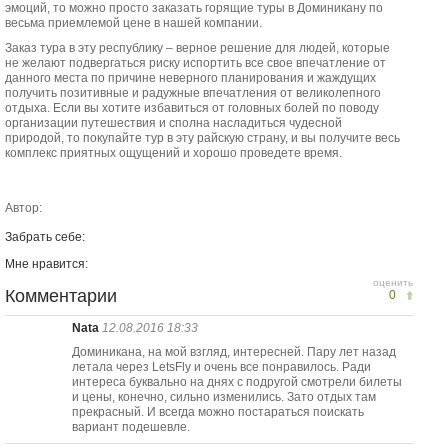
эмоций, то можно просто заказать горящие туры в Доминикану по
весьма приемлемой цене в нашей компании.
Заказ тура в эту республику – верное решение для людей, которые
не желают подвергаться риску испортить все свое впечатление от
данного места по причине неверного планирования и жаждущих
получить позитивные и радужные впечатления от великолепного
отдыха. Если вы хотите избавиться от головных болей по поводу
организации путешествия и сполна насладиться чудесной
природой, то покупайте тур в эту райскую страну, и вы получите весь
комплекс приятных ощущений и хорошо проведете время.
Автор:
Забрать себе:
Мне нравится:
оценить
Комментарии
0
Nata
12.08.2016 18:33
Доминикана, на мой взгляд, интересней. Пару лет назад
летала через LetsFly и очень все понравилось. Ради
интереса буквально на днях с подругой смотрели билеты
и цены, конечно, сильно изменились. Зато отдых там
прекрасный. И всегда можно постараться поискать
вариант подешевле.