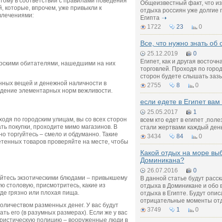
этому в соответствии с правилами поведения
Общеизвестный факт, что и
 которые, впрочем, уже привыкли к
отдыха россиян уже долгие 
влечениями:
Египта
1722
23
0
Все, что нужно знать об 
25.12.2019
0
Египет, как и другая восточн
орскими обитателями, нашедшими на них
торговлей. Проходя по город
сторон будете слышать зазы
нных вещей и денежной наличности в
2755
8
0
юдение элементарных норм вежливости.
если едете в Египет вам 
25.05.2017
1
оходя по городским улицам, вы со всех сторон
всем кто едет в египет ,пол
ть покупки, проходите мимо магазинов. В
стали жертвами каждый день
о торгуйтесь – смело и обдуманно. Такие
3434
84
0
тенных товаров проверяйте на месте, чтобы
Какой отдых на море выб
Доминикана?
26.07.2016
0
кайтесь экзотическими блюдами – привыкшему
В данной статье будут расс
ю столовую, присмотритесь, какие из
отдыха в Доминикане и обо 
де грязно или плохая пища.
отдыха в Египте. Будут опи
отрицательные моменты отд
оличеством разменных денег. У вас будут
3749
1
0
ь его (в разумных размерах). Если же у вас
уристическую полицию – вооруженные люди в