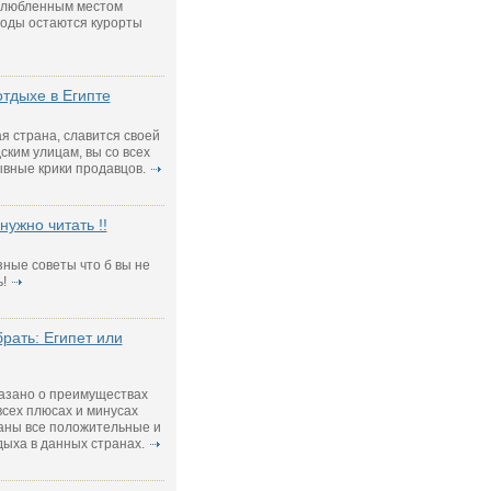
злюбленным местом
годы остаются курорты
отдыхе в Египте
ая страна, славится своей
ским улицам, вы со всех
вные крики продавцов.
нужно читать !!
езные советы что б вы не
!
рать: Египет или
казано о преимуществах
всех плюсах и минусах
саны все положительные и
ыха в данных странах.