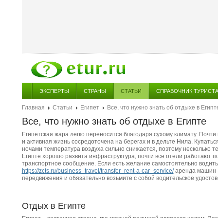
ЭКСПЕРТЫ
СТРАНЫ
СТАТЬИ
СПРАВОЧНИК ТУРИСТ
Главная
Статьи
Египет
Все, что нужно знать об отдыхе в Египт
Все, что нужно знать об отдыхе в Египте
Египетская жара легко переносится благодаря сухому климату. Почт
и активная жизнь сосредоточена на берегах и в дельте Нила. Купатьс
ночами температура воздуха сильно снижается, поэтому несколько т
Египте хорошо развита инфраструктура, почти все отели работают по
транспортное сообщение. Если есть желание самостоятельно водить
https://zcts.ru/business_travel/transfer_rent-a-car_service/
аренда машин –
передвижения и обязательно возьмите с собой водительское удостов
Отдых в Египте