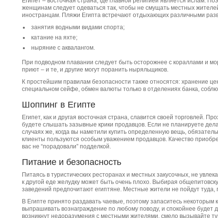
Египет – восточная страна, где главной религией является ислам. По
женщинам следует одеваться так, чтобы не смущать местных жителей,
иностранцам. Пляжи Египта встречают отдыхающих различными раз
занятия водными видами спорта;
катание на яхте;
ныряние с аквалангом.
При подводном плавании следует быть осторожнее с кораллами и м
приют – и те, и другие могут поранить ныряльщиков.
К простейшим правилам безопасности также относятся: хранение це
специальном сейфе, обмен валюты только в отделениях банка, собл
Шоппинг в Египте
Египет, как и другая восточная страна, славится своей торговлей. Пр
будете слышать зазывные крики продавцов. Если не планируете дела
случаях же, когда вы наметили купить определенную вещь, обязательн
клиенты пользуются особым уважением продавцов. Качество приобре
вас не “порадовали” подделкой.
Питание и безопасность
Питаясь в туристических ресторанах и местных закусочных, не увле
к другой еде желудку может быть очень плохо. Выбирая общепитовску
заведений предпочитают египтяне. Местные жители не пойдут туда, г
В Египте принято раздавать чаевые, поэтому запаситесь некоторым к
выпрашивать вознаграждение по любому поводу, и спокойнее будет дат
возникнут недоразумения с местными жителями, смело вызывайте т