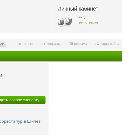
Личный кабинет
вход
регистрация
etur.ru
контакты
реклама
карта сайта
ск
ий
дать вопрос эксперту
обрести тур в Египет