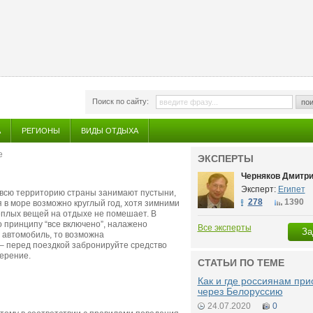
Поиск по сайту:
пои
А
РЕГИОНЫ
ВИДЫ ОТДЫХА
е
ЭКСПЕРТЫ
Черняков Дмитр
Эксперт:
Египет
и всю территорию страны занимают пустыни,
278
1390
я в море возможно круглый год, хотя зимними
еплых вещей на отдыхе не помешает. В
 принципу “все включено”, налажено
Все эксперты
За
 автомобиль, то возможна
 перед поездкой забронируйте средство
ерение.
СТАТЬИ ПО ТЕМЕ
Как и где россиянам при
через Белоруссию
24.07.2020
0