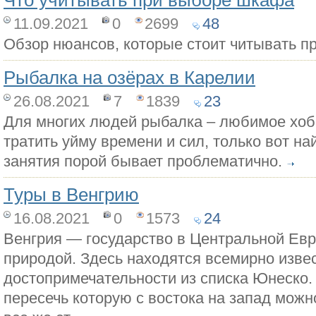
Что учитывать при выборе шкафа
11.09.2021
0
2699
48
Обзор нюансов, которые стоит читывать п
Рыбалка на озёрах в Карелии
26.08.2021
7
1839
23
Для многих людей рыбалка – любимое хобб
тратить уйму времени и сил, только вот на
занятия порой бывает проблематично.
Туры в Венгрию
16.08.2021
0
1573
24
Венгрия — государство в Центральной Евр
природой. Здесь находятся всемирно изве
достопримечательности из списка Юнеско.
пересечь которую с востока на запад можн