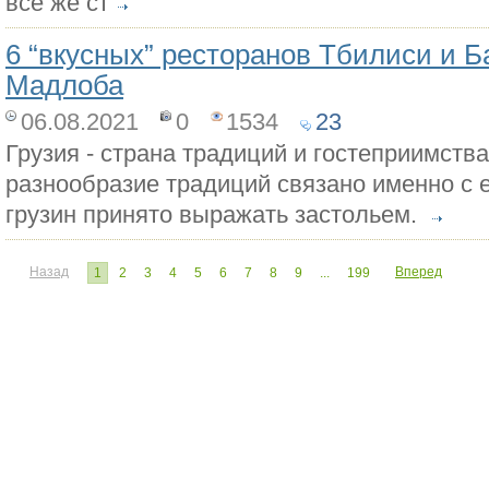
все же ст
6 “вкусных” ресторанов Тбилиси и Б
Мадлоба
06.08.2021
0
1534
23
Грузия - страна традиций и гостеприимств
разнообразие традиций связано именно с е
грузин принято выражать застольем.
Назад
Вперед
1
2
3
4
5
6
7
8
9
...
199