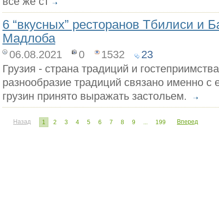
все же ст
6 “вкусных” ресторанов Тбилиси и Б
Мадлоба
06.08.2021
0
1532
23
Грузия - страна традиций и гостеприимств
разнообразие традиций связано именно с е
грузин принято выражать застольем.
Назад
Вперед
1
2
3
4
5
6
7
8
9
...
199