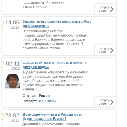
гинекологом, без знания
языка.Спасибо....
читать
ответ
14.06
Здравствуйте,скажите пожалуйста.Могу
ли я заключит...
2016
Здравствуйте,скажите
пожалуйста.Могу ли я заключить брак
орфи в Египте с Египтянином,если я
имею официальный брак в России. Я
слышала что в России ...
читать
ответ
02.11
здравствуйте,хочу поехать в египет к
другу на неде...
2015
здравствуйте,хочу поехать в египет к
другу на неделю, что мне для этого
нужно?нужна ли виза и какие -либо
другие документы можно ли просто
купить б...
Отвечает
Роман
читать
Эксперт:
Все о визах
ответ
23.02
Возможно жениться в России и это
будет легально в Египте?
2015
Дмитрий здравствуйте. Скажите