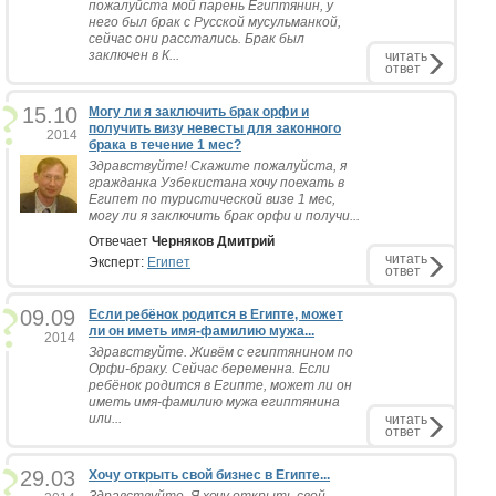
пожалуйста мой парень Египтянин, у
него был брак с Русской мусульманкой,
сейчас они расстались. Брак был
заключен в К...
читать
ответ
15.10
Могу ли я заключить брак орфи и
получить визу невесты для законного
2014
брака в течение 1 мес?
Здравствуйте! Скажите пожалуйста, я
гражданка Узбекистана хочу поехать в
Египет по туристической визе 1 мес,
могу ли я заключить брак орфи и получи...
Отвечает
Черняков Дмитрий
читать
Эксперт:
Египет
ответ
09.09
Если ребёнок родится в Египте, может
ли он иметь имя-фамилию мужа...
2014
Здравствуйте. Живём с египтянином по
Орфи-браку. Сейчас беременна. Если
ребёнок родится в Египте, может ли он
иметь имя-фамилию мужа египтянина
или...
читать
ответ
29.03
Хочу открыть свой бизнес в Египте...