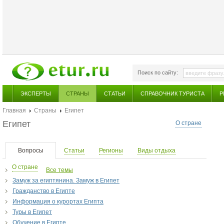
Поиск по сайту:
ЭКСПЕРТЫ
СТРАНЫ
СТАТЬИ
СПРАВОЧНИК ТУРИСТА
Р
Главная
Страны
Египет
Египет
О стране
Вопросы
Статьи
Регионы
Виды отдыха
О стране
Все темы
Замуж за египтянина. Замуж в Египет
Гражданство в Египте
Информация о курортах Египта
Туры в Египет
Обучение в Египте