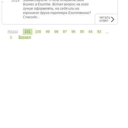
Здравствуйте. Я хочу открыть свой
2014
бизнес в Египте. Встал вопрос на кого
лучше оформлять, на себя или на
хорошего друга-партнера Египтянина?
Спасибо...
читать
ответ
Назад
101
100
99
98
97
96
95
94
93
...
Вперед
1