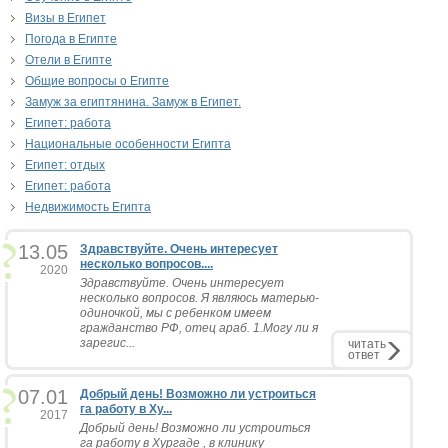
Визы в Египет
Погода в Египте
Отели в Египте
Общие вопросы о Египте
Замуж за египтянина. Замуж в Египет.
Египет: работа
Национальные особенности Египта
Египет: отдых
Египет: работа
Недвижимость Египта
13.05
Здравствуйте. Очень интересует
несколько вопросов....
2020
Здравствуйте. Очень интересует
несколько вопросов. Я являюсь матерью-
одиночкой, мы с ребенком имеем
гражданство РФ, отец араб. 1.Могу ли я
зарегис...
читать
ответ
07.01
Добрый день! Возможно ли устроиться
га работу в Ху...
2017
Добрый день! Возможно ли устроиться
га работу в Хургаде , в клинику