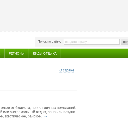
Поиск по сайту:
пои
А
РЕГИОНЫ
ВИДЫ ОТДЫХА
О стране
только от бюджета, но и от личных пожеланий.
ый или экстремальный отдых, рано или поздно
е, экзотическое, райское.