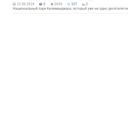
22.06.2016
0
2830
337
0
Национальный парк Килиманджаро, который уже не одно десятилети