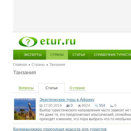
ЭКСПЕРТЫ
СТРАНЫ
СТАТЬИ
СПРАВОЧНИК ТУРИСТ
Главная
Страны
Танзания
Танзания
Вопросы
Статьи
О стране
Экзотические туры в Африку
27.05.2019
0
8024
554
0
Выбор туристического направления часто зависит не 
Но даже те, кто предпочитают классический, спокойн
приходят к мнению, что пора выбрать что-то необычно
Килиманджаро природная красота для туристов