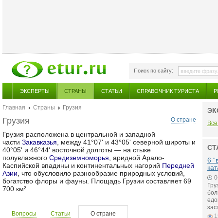
Поиск по сайту:
ЭКСПЕРТЫ
СТРАНЫ
СТАТЬИ
СПРАВОЧНИК ТУРИСТА
Р
Главная
Страны
Грузия
ЭК
Грузия
О стране
Все
Грузия расположена в центральной и западной
части
Закавказья
, между 41°07' и 43°05' северной широты и
СТ
40°05' и 46°44' восточной долготы — на стыке
полувлажного
Средиземноморья
, аридной Арало-
6 “
Каспийской впадины и континентальных нагорий
Передней
ка
Азии
, что обусловило разнообразие природных условий,
0
богатство флоры и фауны. Площадь Грузии составляет 69
Гру
700 км².
бол
едо
зас
Вопросы
Статьи
О стране
1