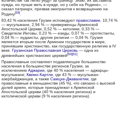
количестве так легко уедут за границу. Знаю, их заставила
нужда, но лучше жить в нужде, но у себя на Родине», —
сказал патриарх, призвав эмигрантов к возвращению на
[59]
Родину
.
83,42 % населения Грузии исповедуют
православие
, 10,74 %
— мусульмане, 2,94 % — приверженцы Армянской
Апостольской Церкви, 0,52 % — католики, 0,33 % —
Свидетели Иеговы, 0,23 % — езиды, 0,07 % — протестанты,
0,04 % — иудаисты; другие религии — 0,04 %. Грузия
является вторым после Армении государством в мире,
принявшим христианство, как государственную религию в IV
веке.
Грузинская Православная Церковь
— одна из
[60]
[61]
древнейших христианских церквей
.
Православные составляют подавляющее большинство
населения в большинстве регионов Грузии, за
исключением
Аджарии
, где 40 % населения — аджарцы-
мусульмане;
Квемо-Картли
, где 43 % — мусульман-
азербайджанцев, а также
Самцхе-Джавахетии
, где
православные в меньшинстве (45 %), что связано с высокой
долей армян, которые принадлежат к Армянской
Апостольской церкви (40 % населения региона) и
католической церкви (9 % населения региона).