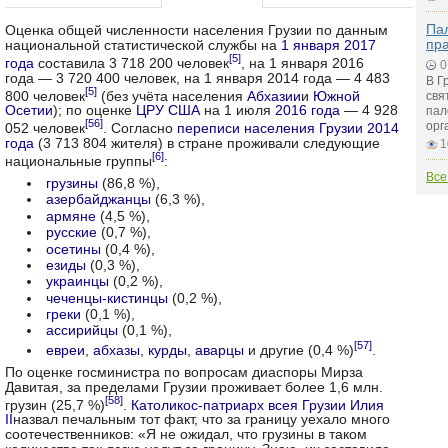
Пал
Оценка общей численности населения Грузии по данным
пр
национальной статистической службы на
1 января
2017
[5]
года
составила 3 718 200 человек
, на 1 января 2016
0
года — 3 720 400 человек, на 1 января 2014 года — 4 483
В Г
[5]
800 человек
(без учёта населения
Абхазии
и
Южной
свя
Осетии
); по оценке
ЦРУ
США
на 1 июля
2016 года
— 4 928
пал
[56]
орг
052 человек
. Согласно
переписи населения Грузии
2014
года
(3 713 804 жителя) в стране проживали следующие
1
[6]
национальные группы
:
Все
грузины
(86,8 %),
азербайджанцы
(6,3 %),
армяне
(4,5 %),
русские
(0,7 %),
осетины
(0,4 %),
езиды
(0,3 %),
украинцы
(0,2 %),
чеченцы-кистинцы
(0,2 %),
греки
(0,1 %),
ассирийцы
(0,1 %),
[57]
евреи
,
абхазы
,
курды
,
аварцы
и другие (0,4 %)
.
По оценке госминистра по вопросам диаспоры Мирза
Давитая, за пределами Грузии проживает более 1,6 млн.
[58]
грузин (25,7 %)
.
Католикос-патриарх всея Грузии Илия
II
назвал печальным тот факт, что за границу уехало много
соотечественников: «Я не ожидал, что грузины в таком