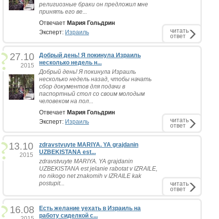
религиозные браки он предложил мне
принять его ве...
Отвечает
Мария Гольдрин
читать
Эксперт:
Израиль
ответ
27.10
Добрый день! Я покинула Израиль
несколько недель н...
2015
Добрый день! Я покинула Израиль
несколько недель назад, чтобы начать
сбор документов для подачи в
паспортный стол со своим молодым
человеком на пол...
Отвечает
Мария Гольдрин
читать
Эксперт:
Израиль
ответ
13.10
zdravstvuyte MARIYA. YA grajdanin
UZBEKISTANA est...
2015
zdravstvuyte MARIYA. YA grajdanin
UZBEKISTANA est jelanie rabotat v IZRAILE,
no nikogo net znakomih v IZRAILE kak
postupit...
читать
ответ
16.08
Есть желание уехать в Израиль на
работу сиделкой с...
2015