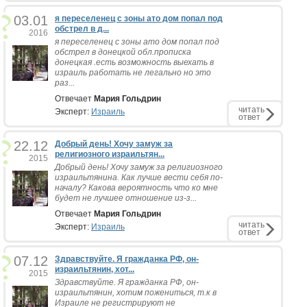
03.01
я переселенец с зоны ато дом попал под
обстрел в д...
2016
я переселенец с зоны ато дом попал под
обстрел в донецкой обл.прописка
донецкая .есть возможность выехать в
израиль работать не легально но это
раз...
Отвечает
Мария Гольдрин
читать
Эксперт:
Израиль
ответ
22.12
Добрый день! Хочу замуж за
религиозного израильтян...
2015
Добрый день! Хочу замуж за религиозного
израильтянина. Как лучше вести себя по-
началу? Какова вероятность что ко мне
будет не лучшее отношение из-з...
Отвечает
Мария Гольдрин
читать
Эксперт:
Израиль
ответ
07.12
Здравствуйте. Я гражданка РФ, он-
израильтянин, хот...
2015
Здравствуйте. Я гражданка РФ, он-
израильтянин, хотим пожениться, т.к в
Израиле не регистрируют не