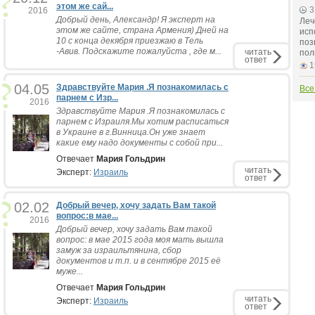
этом же сай...
3
2016
Добрый день, Александр! Я эксперт на
Леч
этом же сайте, страна Армения) Дней на
исп
10 с конца декября приезжаю в Тель
поз
-Авив. Подскажите пожалуйста , где м...
читать
пол
ответ
1
04.05
Здравствуйте Мария .Я познакомилась с
Все
парнем с Изр...
2016
Здравствуйте Мария .Я познакомилась с
парнем с Израиля.Мы хотим расписаться
в Украине в г.Винница.Он уже знает
какие ему надо документы с собой при...
Отвечает
Мария Гольдрин
читать
Эксперт:
Израиль
ответ
02.02
Добрый вечер, хочу задать Вам такой
вопрос:в мае...
2016
Добрый вечер, хочу задать Вам такой
вопрос: в мае 2015 года моя мать вышла
замуж за израильтянина, сбор
документов и т.п. и в сентябре 2015 её
муже...
Отвечает
Мария Гольдрин
читать
Эксперт:
Израиль
ответ