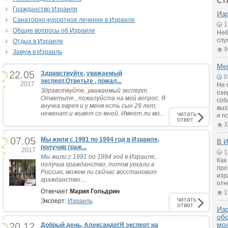
СТ
Гражданство Израиля
Из
Санаторно-курортное лечение в Израиле
1
Общие вопросы об Израиле
Неб
слу
Отдых в Израиле
9
Замуж в Израиль
Ме
22.05
Здравствуйте, уважаемый
0
эксперт.Ответьте , пожал...
2017
Не 
Здравствуйте, уважаемый эксперт.
озе
Ответьте , пожалуйста на мой вопрос. Я
соб
внучка еврея и у меня есть сын 29 лет,
выз
неженат и живет со мной. Имеет ли мо...
читать
и п
ответ
3
07.05
Мы жили с 1991 по 1994 год в Израиле,
В И
получив граж...
2017
1
Мы жили с 1991 по 1994 год в Израиле,
Как
получив гражданство, потом уехали в
про
Россию, можем ли сейчас восстановит
изр
гражданство....
отн
Отвечает
Мария Гольдрин
1
читать
Эксперт:
Израиль
ответ
Из
об
мо
20.12
Добрый день, Александр!Я эксперт на