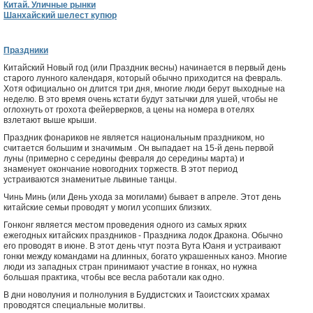
Китай. Уличные рынки
Шанхайский шелест купюр
Праздники
Китайский Новый год (или Праздник весны) начинается в первый день
старого лунного календаря, который обычно приходится на февраль.
Хотя официально он длится три дня, многие люди берут выходные на
неделю. В это время очень кстати будут затычки для ушей, чтобы не
оглохнуть от грохота фейерверков, а цены на номера в отелях
взлетают выше крыши.
Праздник фонариков не является национальным праздником, но
считается большим и значимым . Он выпадает на 15-й день первой
луны (примерно с середины февраля до середины марта) и
знаменует окончание новогодних торжеств. В этот период
устраиваются знаменитые львиные танцы.
Чинь Минь (или День ухода за могилами) бывает в апреле. Этот день
китайские семьи проводят у могил усопших близких.
Гонконг является местом проведения одного из самых ярких
ежегодных китайских праздников - Праздника лодок Дракона. Обычно
его проводят в июне. В этот день чтут поэта Вута Юаня и устраивают
гонки между командами на длинных, богато украшенных каноэ. Многие
люди из западных стран принимают участие в гонках, но нужна
большая практика, чтобы все весла работали как одно.
В дни новолуния и полнолуния в Буддистских и Таоистских храмах
проводятся специальные молитвы.