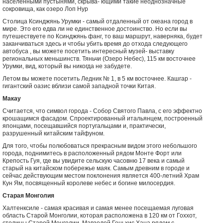
населенными пустынями, скрыва- ющими такие неоднозначные
сокровища, как озеро Лоп Нур
Столица Ксинджянь Урумки - самый отдаленный от океана город в
мире. Это его едва ли не единственное достоинство. Но если вы
путешествуете по Ксинджянь фанг, то ваш маршрут, наверняка, будет
заканчиваться здесь и чтобы убить время до отхода следующего
автобуса , вы можете посетить интересный музей- выставку
региональных меньшинств. Тяньчи (Озеро Небес), 115 км восточнее
Урумки, вид, который вы никогда не забудете.
Летом вы можете посетить Ледник № 1, в 5 км восточнее. Кашгар -
гигантский оазис вблизи самой западной точки Китая.
Макау
Считается, что символ города - Собор Святого Павла, с его эффектно
крошащимся фасадом. Спроектированный итальянцем, построенный
японцами, посещавшийся португальцами и, практически,
разрушенный китайским тайфуном.
Для того, чтобы полюбоваться прекрасным видом этого небольшого
города, поднимитесь в расположенный рядом Монте Форт или
Крепость Гуя, где вы увидите сельскую часовню 17 века и самый
старый на китайском побережье маяк. Самым древним в городе и
сейчас действующим местом поклонения является 400-летний Храм
Кун Ям, посвященный королеве небес и богине милосердия.
Старая Монголия
Халтенксиле - самая красивая и самая менее посещаемая луговая
область Старой Монголии, которая расположена в 120 км от Гоххот,