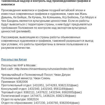
Таможенный надзор и контроль над произведениями графики и
живописи
Произведения живописи и графики поздней китайской эпохи и
известных современных графиков и художников, таких как Жань
Дакьянь, Ки Бейши, Ли Кучань, Хе Ксяньнинь, Ксу Бейхонь, Гуо Моруо и
Чен Бандинь являются культурными ценностями. Если их работы
будут вывозиться с территории страны, к ним будут предъявляться
требования Положения по контролю над экспортом культурных
ценностей (реликвий).
Пассажирам, вывозящим из страны работы обыкновенных
современных художников и графиков, таможней разрешается выезд
при условии, что работы приобретены в личное пользование и в
разумном количестве.
Посольства Китая
Посольство КНР в Москве:
Веб-сайт :http://www.chinaembassy.ru/russian/index.html
Чрезвычайный и Полномочный Посол: Чжан Дэгуан
Полномочный министр: Чжан Сиюнь
Приемная: 9382006
Протолкольный отдел: 1431951, 1474283, 9382132(факс)
Консульский отдел: 1431540, 1431543, 9561169(факс)
Торговый отдел: 9382111, 1437622, 1431544, 9382005(факс)
Политический отдел: 1474471, 1436224, 9382139(факс)
Отдел по культуре: 9382024
Отдел по образованию: 1437230, 1430760, 9382004(факс)