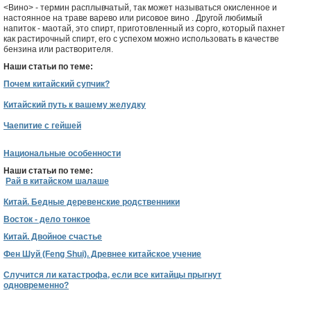
<Вино> - термин расплывчатый, так может называться окисленное и
настоянное на траве варево или рисовое вино . Другой любимый
напиток - маотай, это спирт, приготовленный из сорго, который пахнет
как растирочный спирт, его с успехом можно использовать в качестве
бензина или растворителя.
Наши статьи по теме:
Почем китайский супчик?
Китайский путь к вашему желудку
Чаепитие с гейшей
Национальные особенности
Наши статьи по теме:
Рай в китайском шалаше
Китай. Бедные деревенские родственники
Восток - дело тонкое
Китай. Двойное счастье
Фен Шуй (Feng Shui). Древнее китайское учение
Случится ли катастрофа, если все китайцы прыгнут
одновременно?