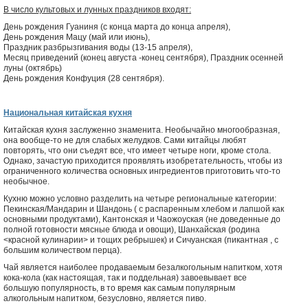
В число культовых и лунных праздников входят:
День рождения Гуаниня (с конца марта до конца апреля),
День рождения Мацу (май или июнь),
Праздник разбрызгивания воды (13-15 апреля),
Месяц приведений (конец августа -конец сентября), Праздник осенней
луны (октябрь)
День рождения Конфуция (28 сентября).
Национальная китайская кухня
Китайская кухня заслуженно знаменита. Необычайно многообразная,
она вообще-то не для слабых желудков. Сами китайцы любят
повторять, что они съедят все, что имеет четыре ноги, кроме стола.
Однако, зачастую приходится проявлять изобретательность, чтобы из
ограниченного количества основных ингредиентов приготовить что-то
необычное.
Кухню можно условно разделить на четыре региональные категории:
Пекинская/Мандарин и Шандонь ( с распаренным хлебом и лапшой как
основными продуктами), Кантонская и Чаожоуская (не доведенные до
полной готовности мясные блюда и овощи), Шанхайская (родина
<красной кулинарии> и тощих ребрышек) и Сичуанская (пикантная , с
большим количеством перца).
Чай является наиболее продаваемым безалкогольным напитком, хотя
кока-кола (как настоящая, так и поддельная) завоевывает все
большую популярность, в то время как самым популярным
алкогольным напитком, безусловно, является пиво.