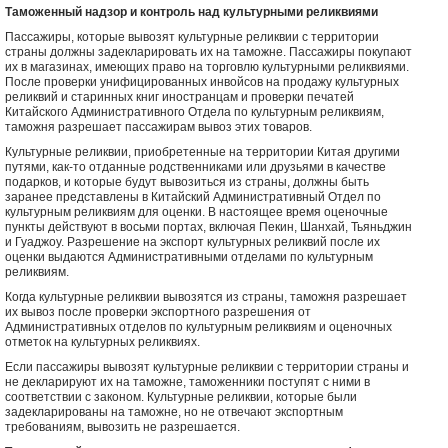
Таможенный надзор и контроль над культурными реликвиями
Пассажиры, которые вывозят культурные реликвии с территории
страны должны задекларировать их на таможне. Пассажиры покупают
их в магазинах, имеющих право на торговлю культурными реликвиями.
После проверки унифицированных инвойсов на продажу культурных
реликвий и старинных книг иностранцам и проверки печатей
Китайского Административного Отдела по культурным реликвиям,
таможня разрешает пассажирам вывоз этих товаров.
Культурные реликвии, приобретенные на территории Китая другими
путями, как-то отданные родственниками или друзьями в качестве
подарков, и которые будут вывозиться из страны, должны быть
заранее представлены в Китайский Административный Отдел по
культурным реликвиям для оценки. В настоящее время оценочные
пункты действуют в восьми портах, включая Пекин, Шанхай, Тьяньджин
и Гуаджоу. Разрешение на экспорт культурных реликвий после их
оценки выдаются Административными отделами по культурным
реликвиям.
Когда культурные реликвии вывозятся из страны, таможня разрешает
их вывоз после проверки экспортного разрешения от
Административных отделов по культурным реликвиям и оценочных
отметок на культурных реликвиях.
Если пассажиры вывозят культурные реликвии с территории страны и
не декларируют их на таможне, таможенники поступят с ними в
соответствии с законом. Культурные реликвии, которые были
задекларированы на таможне, но не отвечают экспортным
требованиям, вывозить не разрешается.