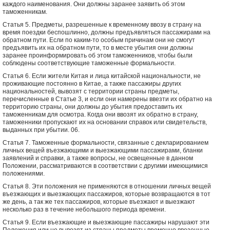
каждого наименования. Они должны заранее заявить об этом
таможенникам.
Статья 5. Предметы, разрешенные к временному ввозу в страну на
время поездки беспошлинно, должны предъявляться пассажирами на
обратном пути. Если по каким-то особым причинам они не смогут
предъявить их на обратном пути, то в месте убытия они должны
заранее проинформировать об этом таможенников, чтобы были
соблюдены соответствующие таможенные формальности.
Статья 6. Если жители Китая и лица китайской национальности, не
проживающие постоянно в Китае, а также пассажиры других
национальностей, вывозят с территории страны предметы,
перечисленные в Статье 3, и если они намерены ввезти их обратно на
территорию страны, они должны до убытия предоставить их
таможенникам для осмотра. Когда они ввозят их обратно в страну,
таможенники пропускают их на основании справок или свидетельств,
выданных при убытии. 06.
Статья 7. Таможенные формальности, связанные с декларированием
личных вещей въезжающими и выезжающими пассажирами, бланки
заявлений и справки, а также вопросы, не освещенные в данном
Положении, рассматриваются в соответствии с другими имеющимися
положениями.
Статья 8. Эти положения не применяются в отношении личных вещей
въезжающих и выезжающих пассажиров, которые возвращаются в тот
же день, а так же тех пассажиров, которые въезжают и выезжают
несколько раз в течение небольшого периода времени.
Статья 9. Если въезжающие и выезжающие пассажиры нарушают эти