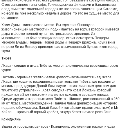
внимания, но если у вас есть деньги, то поезжайте в соседний Янгшоу.
С его западного типа кафе, Голливудскими фильмами и банановыми
оладьями этот маленький городок не назовешь <настоящим Китаем>,
но если вы уже несколько недель в дороге, то это не худшее место для
остановки.
Холм Луны - мистическое место. Вы едете из Янгшоу по
живописнейшей местности и поднимаетесь на гору, в которой имеется
дыра в форме полной луны - потрясающее зрелище. Из
многочисленных близлежащих пещер, стоит осмотреть Пещеры
Черного Будды, Пещеры Новой Воды и Пещеру Дракона. Круиз вниз
по реке Ли из Янгшоу приведет вас в вымощенный булыжником город
Фули.
Тибет
Лхаса - сердце и душа Тибета, место паломничества верующих, город
чудес.
Потала - огромная желто-белая крепость возвышается над Лхаса.
Лхаса, где когда-то находилось правительство Тибета, где находятся
могилы предыдущих Далай Лам, служит символическим центром для
тибетских устремлений. Хотя сегодня -это храм Йокхань, который
находится в 2 км к востоку и является духовным сердцем города.
Среди других интересных мест Тибета - Шигаце, расположенный в 250
км от Лхаса, местонахождение Панчен Ламы (реинкорнация которого
недавно обсуждалась Далай Ламой и китайским правительством) и Мт
Кайлаш - красивый горный хребет, откуда берет начало река Ганг.
Ксинджянь
Вдали от городских центров - Ксинджянь, окруженный горами и едва