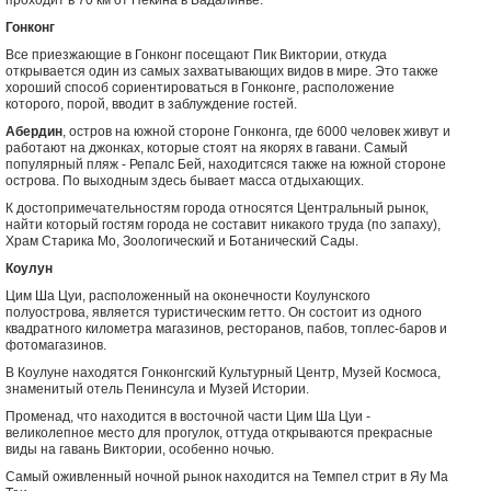
проходит в 70 км от Пекина в Бадалинье.
Гонконг
Все приезжающие в Гонконг посещают Пик Виктории, откуда
открывается один из самых захватывающих видов в мире. Это также
хороший способ сориентироваться в Гонконге, расположение
которого, порой, вводит в заблуждение гостей.
Абердин
, остров на южной стороне Гонконга, где 6000 человек живут и
работают на джонках, которые стоят на якорях в гавани. Самый
популярный пляж - Репалс Бей, находитсяся также на южной стороне
острова. По выходным здесь бывает масса отдыхающих.
К достопримечательностям города относятся Центральный рынок,
найти который гостям города не составит никакого труда (по запаху),
Храм Старика Мо, Зоологический и Ботанический Сады.
Коулун
Цим Ша Цуи, расположенный на оконечности Коулунского
полуострова, является туристическим гетто. Он состоит из одного
квадратного километра магазинов, ресторанов, пабов, топлес-баров и
фотомагазинов.
В Коулуне находятся Гонконгский Культурный Центр, Музей Космоса,
знаменитый отель Пенинсула и Музей Истории.
Променад, что находится в восточной части Цим Ша Цуи -
великолепное место для прогулок, оттуда открываются прекрасные
виды на гавань Виктории, особенно ночью.
Самый оживленный ночной рынок находится на Темпел стрит в Яу Ма