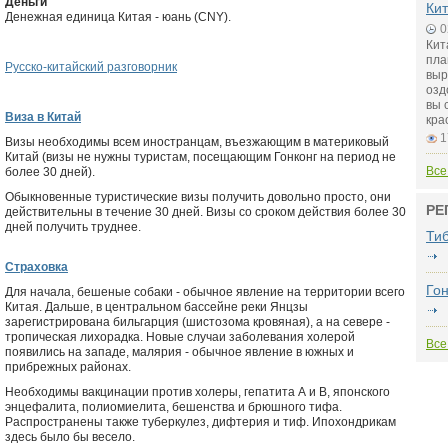
Деньги
Кит
Денежная единица Китая - юань (CNY).
0
Кит
пла
Русско-китайский разговорник
выр
озд
вы 
Виза в Китай
кра
1
Визы необходимы всем иностранцам, въезжающим в материковый
Китай (визы не нужны туристам, посещающим Гонконг на период не
Все
более 30 дней).
Обыкновенные туристические визы получить довольно просто, они
РЕ
действительны в течение 30 дней. Визы со сроком действия более 30
дней получить труднее.
Ти
Страховка
Гон
Для начала, бешеные собаки - обычное явление на территории всего
Китая. Дальше, в центральном бассейне реки Янцзы
зарегистрирована бильгарция (шистозома кровяная), а на севере -
тропическая лихорадка. Новые случаи заболевания холерой
Все
появились на западе, малярия - обычное явление в южных и
прибрежных районах.
Необходимы вакцинации против холеры, гепатита А и В, японского
энцефалита, полиомиелита, бешенства и брюшного тифа.
Распространены также туберкулез, дифтерия и тиф. Ипохондрикам
здесь было бы весело.