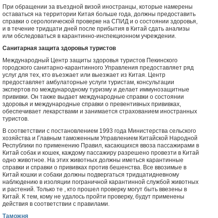
При обращении за въездной визой иностранцы, которые намерены
оставаться на территории Китая больше года, должны предоставить
справки о серологической проверке на СПИД и о состоянии здоровья,
и в течение тридцати дней после прибытия в Китай сдать анализы
или обследоваться в карантинно-инспекционном учреждении.
Санитарная защита здоровья туристов
Международный Центр защиты здоровья туристов Пекинского
городского санитарно-карантинного Управления предоставляет ряд
услуг для тех, кто въезжает или выезжает из Китая. Центр
предоставляет амбулаторные услуги туристам, консультации
экспертов по международному туризму и делает иммунозащитные
прививки. Он также выдает международные справки о состоянии
здоровья и международные справки о превентивных прививках,
обеспечивает лекарствами и занимается страхованием иностранных
туристов.
В соответствии с постановлением 1993 года Министерства сельского
хозяйства и Главным таможенным Управлением Китайской Народной
Республики по применению Правил, касающихся ввоза пассажирами в
Китай собак и кошек, каждому пассажиру разрешено провезти в Китай
одно животное. На этих животных должны иметься карантинные
справки и справки о прививках против бешенства. Все ввозимые в
Китай кошки и собаки должны подвергаться тридцатидневному
наблюдению в изоляции пограничной карантинной службой животных
и растений. Только те , кто прошел проверку могут быть ввезены в
Китай. К тем, кому не удалось пройти проверку, будут применены
действия в соответствии с правилами.
Таможня