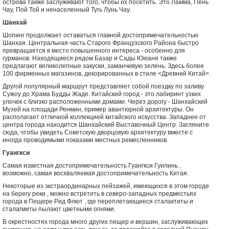
острова также заслуживают того, чтобы их посетить. Это Ламма, Пень
Чау, Пой Той и ненаселенный Тугь Лунь Чау.
Шанхай
Шопинг продолжает оставаться главной достопримечательностью
Шанхая. Центральная часть Старого Французского Района быстро
превращается в место повышенного интереса - особенно для
гурманов. Находящиеся рядом Базар и Сады Ююаня также
предлагают великолепные закуски, заманчивую зелень. Здесь более
100 фирменных магазинов, декорированных в стиле <Древний Китай>.
Другой популярный маршрут представляет собой поездку по заливу
Сужоу до Храма Будды Жаде. Китайский город - это лабиринт узких
улочек с близко расположенными домами. Через дорогу - Шанхайский
Музей на площади Ренмин, пример авантюрной архитектуры. Он
располагает отличной коллекцией китайского искусства. Западнее от
центра города находится Шанхайский Выставочный Центр. Загляните
сюда, чтобы увидеть Советскую дворцовую архитектуру вместе с
иногда проводимыми показами местных ремесленников.
Гуангкси
Самая известная достопримечательность Гуангкси Гуилинь ,
возможно, самая восхваляемая достопримечательность Китая.
Некоторые из экстраординарных пейзажей, имеющихся в этом городе
на берегу реки , можно встретить в северо-западных предместьях
города в Пещере Рид Флют , где переплетающиеся сталактиты и
сталагмиты пылают цветными огнями.
В окрестностях города много других пещер и вершин, заслуживающих