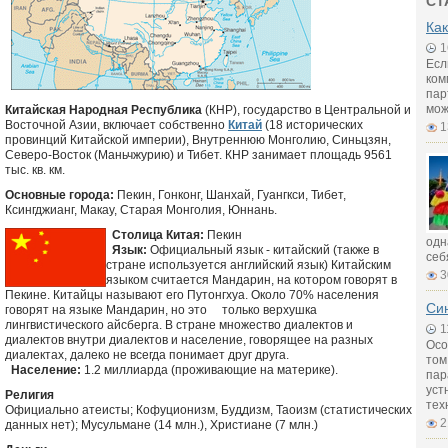
СТ
Как
1
Есл
ком
пар
мож
Китайская Народная Республика
(КНР), государство в Центральной и
Восточной Азии, включает собственно
Китай
(18 исторических
1
провинций Китайской империи), Внутреннюю Монголию, Синьцзян,
Северо-Восток (Маньчжурию) и Тибет. КНР занимает площадь 9561
тыс. кв. км.
Основные города:
Пекин, Гонконг, Шанхай, Гуангкси, Тибет,
Ксингджианг, Макау, Старая Монголия, Юннань.
Столица Китая:
Пекин
одн
Язык:
Официальный язык - китайский (также в
себ
стране используется английский язык) Китайским
3
языком считается Мандарин, на котором говорят в
Пекине. Китайцы называют его Путонгхуа. Около 70% населения
Син
говорят на языке Мандарин, но это только верхушка
лингвистического айсберга. В стране множество диалектов и
1
диалектов внутри диалектов и население, говорящее на разных
Осо
диалектах, далеко не всегда понимает друг друга.
том
Население:
1.2 миллиарда (проживающие на материке).
пар
уст
Религия
тех
Официально атеисты; Кофуционизм, Буддизм, Таоизм (статистических
2
данных нет); Мусульмане (14 млн.), Христиане (7 млн.)