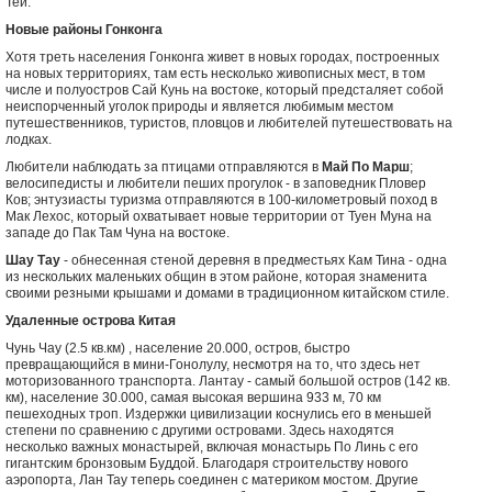
Теи.
Новые районы Гонконга
Хотя треть населения Гонконга живет в новых городах, построенных
на новых территориях, там есть несколько живописных мест, в том
числе и полуостров Сай Кунь на востоке, который предсталяет собой
неиспорченный уголок природы и является любимым местом
путешественников, туристов, пловцов и любителей путешествовать на
лодках.
Любители наблюдать за птицами отправляются в
Май По Марш
;
велосипедисты и любители пеших прогулок - в заповедник Пловер
Ков; энтузиасты туризма отправляются в 100-километровый поход в
Мак Лехос, который охватывает новые территории от Туен Муна на
западе до Пак Там Чуна на востоке.
Шау Тау
- обнесенная стеной деревня в предместьях Кам Тина - одна
из нескольких маленьких общин в этом районе, которая знаменита
своими резными крышами и домами в традиционном китайском стиле.
Удаленные острова Китая
Чунь Чау (2.5 кв.км) , население 20.000, остров, быстро
превращающийся в мини-Гонолулу, несмотря на то, что здесь нет
моторизованного транспорта. Лантау - самый большой остров (142 кв.
км), население 30.000, самая высокая вершина 933 м, 70 км
пешеходных троп. Издержки цивилизации коснулись его в меньшей
степени по сравнению с другими островами. Здесь находятся
несколько важных монастырей, включая монастырь По Линь с его
гигантским бронзовым Буддой. Благодаря строительству нового
аэропорта, Лан Тау теперь соединен с материком мостом. Другие