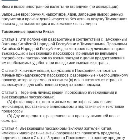
Ввоз и вывоз иностранной валюты не ограничен (по декларации).
Запрещен ввоз: оружия, наркотиков, ядов. Запрещен вывоз: ценных
предметов и произведений искусства без чека на покупку Таможенная
очистка для въезжающих и выезжающих пассажиров.
Таможенные правила Китая
Статья 1. Эти положения разработаны в соответствии с Таможенным
Законом Китайской Народной Республики и Таможенными Правилами
Китайской Народной Республики для контроля над личными вещами
въезжающих и выезжающих пассажиров, принимая во внимание
потребности пассажиров во время поездки с целью предоставления
им необходимых удобств при въезде или выезде из страны.
Статья 2. К личным вещам, как указано в Положении, относятся
личные принадлежности пассажиров, разрешенные к беспошлинному
провозу, которые временно ввозятся (в) или вывозятся из страны и
используются для собственных нужд во время поездки.
Статья 3. Перечень личных вещей, провозимых въезжающими и
выезжающими пассажирами:
(А) фотоаппараты, портативные магнитофоны, маленькие
кинокамеры, портативные видеокамеры и портативные и текстовые
процессоры.
(В) Другие предметы, разрешенные к провозу таможней после
осмотра.
Статья 4. Въезжающим пассажирам (включая жителей Китая,
имеющих многократные визы) разрешается провозить предметы,
перечисленные в Статье 3 данного Положения, по одному предмету