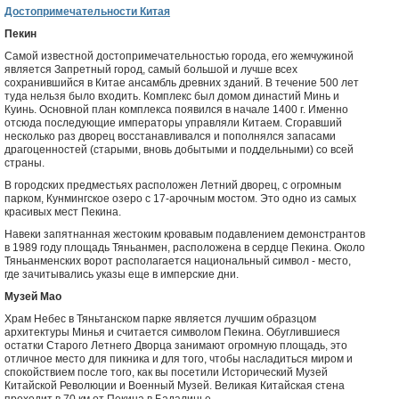
Достопримечательности Китая
Пекин
Самой известной достопримечательностью города, его жемчужиной
является Запретный город, самый большой и лучше всех
сохранившийся в Китае ансамбль древних зданий. В течение 500 лет
туда нельзя было входить. Комплекс был домом династий Минь и
Куинь. Основной план комплекса появился в начале 1400 г. Именно
отсюда последующие императоры управляли Китаем. Сгоравший
несколько раз дворец восстанавливался и пополнялся запасами
драгоценностей (старыми, вновь добытыми и поддельными) со всей
страны.
В городских предместьях расположен Летний дворец, с огромным
парком, Кунмингское озеро с 17-арочным мостом. Это одно из самых
красивых мест Пекина.
Навеки запятнанная жестоким кровавым подавлением демонстрантов
в 1989 году площадь Тяньанмен, расположена в сердце Пекина. Около
Тяньанменских ворот располагается национальный символ - место,
где зачитывались указы еще в имперские дни.
Музей Мао
Храм Небес в Тяньтанском парке является лучшим образцом
архитектуры Минья и считается символом Пекина. Обуглившиеся
остатки Старого Летнего Дворца занимают огромную площадь, это
отличное место для пикника и для того, чтобы насладиться миром и
спокойствием после того, как вы посетили Исторический Музей
Китайской Революции и Военный Музей. Великая Китайская стена