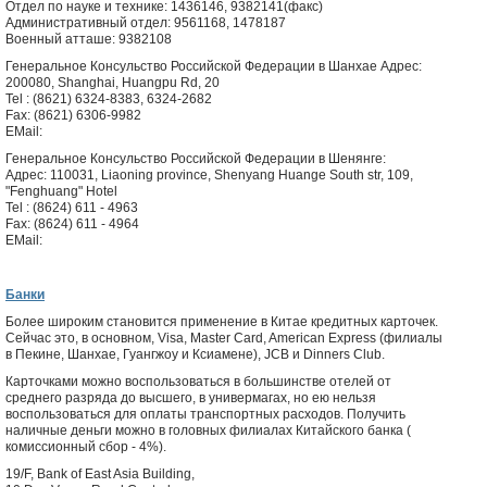
Отдел по науке и технике: 1436146, 9382141(факс)
Административный отдел: 9561168, 1478187
Военный атташе: 9382108
Генеральное Консульство Российской Федерации в Шанхае Адрес:
200080, Shanghai, Huangpu Rd, 20
Tel : (8621) 6324-8383, 6324-2682
Fax: (8621) 6306-9982
EMail:
Генеральное Консульство Российской Федерации в Шенянге:
Адрес: 110031, Liaoning province, Shenyang Huange South str, 109,
"Fenghuang" Hotel
Tel : (8624) 611 - 4963
Fax: (8624) 611 - 4964
EMail:
Банки
Более широким становится применение в Китае кредитных карточек.
Сейчас это, в основном, Visa, Master Card, American Express (филиалы
в Пекине, Шанхае, Гуангжоу и Ксиамене), JCB и Dinners Club.
Карточками можно воспользоваться в большинстве отелей от
среднего разряда до высшего, в универмагах, но ею нельзя
воспользоваться для оплаты транспортных расходов. Получить
наличные деньги можно в головных филиалах Китайского банка (
комиссионный сбор - 4%).
19/F, Bank of East Asia Building,