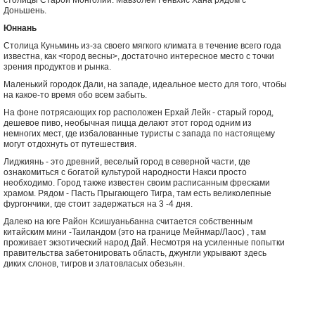
столицы Старой Монголии. Мавзолей Геньхис Хана рядом с
Доньшень.
Юннань
Столица Куньминь из-за своего мягкого климата в течение всего года
известна, как <город весны>, достаточно интересное место с точки
зрения продуктов и рынка.
Маленький городок Дали, на западе, идеальное место для того, чтобы
на какое-то время обо всем забыть.
На фоне потрясающих гор расположен Ерхай Лейк - старый город,
дешевое пиво, необычная пицца делают этот город одним из
немногих мест, где избалованные туристы с запада по настоящему
могут отдохнуть от путешествия.
Лиджиянь - это древний, веселый город в северной части, где
ознакомиться с богатой культурой народности Накси просто
необходимо. Город также известен своим расписанным фресками
храмом. Рядом - Пасть Прыгающего Тигра, там есть великолепные
фургончики, где стоит задержаться на 3 -4 дня.
Далеко на юге Район Ксишуаньбанна считается собственным
китайским мини -Таиландом (это на границе Мейнмар/Лаос) , там
проживает экзотический народ Дай. Несмотря на усиленные попытки
правительства забетонировать область, джунгли укрывают здесь
диких слонов, тигров и златовласых обезьян.