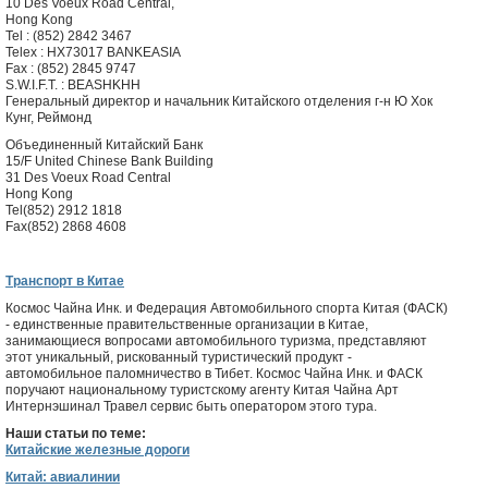
10 Des Voeux Road Central,
Hong Kong
Tel : (852) 2842 3467
Telex : HX73017 BANKEASIA
Fax : (852) 2845 9747
S.W.I.F.T. : BEASHKHH
Генеральный директор и начальник Китайского отделения г-н Ю Хок
Кунг, Реймонд
Объединенный Китайский Банк
15/F United Chinese Bank Building
31 Des Voeux Road Central
Hong Kong
Tel(852) 2912 1818
Fax(852) 2868 4608
Транспорт в Китае
Космос Чайна Инк. и Федерация Автомобильного спорта Китая (ФАСК)
- единственные правительственные организации в Китае,
занимающиеся вопросами автомобильного туризма, представляют
этот уникальный, рискованный туристический продукт -
автомобильное паломничество в Тибет. Космос Чайна Инк. и ФАСК
поручают национальному туристскому агенту Китая Чайна Арт
Интернэшинал Травел сервис быть оператором этого тура.
Наши статьи по теме:
Китайские железные дороги
Китай: авиалинии