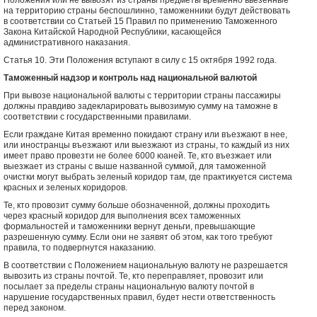
Положения или не вывозят из страны предметы временно ввезенные
на территорию страны беспошлинно, таможенники будут действовать
в соответствии со Статьей 15 Правил по применению Таможенного
Закона Китайской Народной Республики, касающейся
административного наказания.
Статья 10. Эти Положения вступают в силу с 15 октября 1992 года.
Таможенный надзор и контроль над национальной валютой
При вывозе национальной валюты с территории страны пассажиры
должны правдиво задекларировать вывозимую сумму на таможне в
соответствии с государственными правилами.
Если граждане Китая временно покидают страну или въезжают в нее,
или иностранцы въезжают или выезжают из страны, то каждый из них
имеет право провезти не более 6000 юаней. Те, кто въезжает или
выезжает из страны с выше названной суммой, для таможенной
очистки могут выбрать зеленый коридор там, где практикуется система
красных и зеленых коридоров.
Те, кто провозит сумму больше обозначенной, должны проходить
через красный коридор для выполнения всех таможенных
формальностей и таможенники вернут деньги, превышающие
разрешенную сумму. Если они не заявят об этом, как того требуют
правила, то подвергнутся наказанию.
В соответствии с Положением национальную валюту не разрешается
вывозить из страны почтой. Те, кто переправляет, провозит или
посылает за пределы страны национальную валюту почтой в
нарушение государственных правил, будет нести ответственность
перед законом.