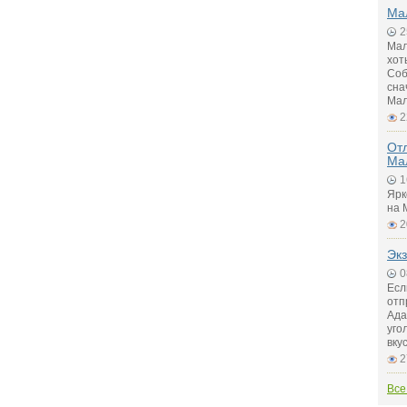
Мал
2
Мал
хот
Соб
сна
Мал
2
Отл
Ма
1
Ярк
на 
2
Экз
0
Есл
отп
Ада
уго
вку
2
Все