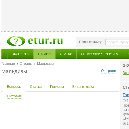
Поиск по сайту:
ЭКСПЕРТЫ
СТРАНЫ
СТАТЬИ
СПРАВОЧНИК ТУРИСТА
Р
Главная
Страны
Мальдивы
ЭК
Мальдивы
О стране
Все
Вопросы
Статьи
Регионы
Виды отдыха
СТ
Го
О стране
1
Пре
вы 
куп
цен
1