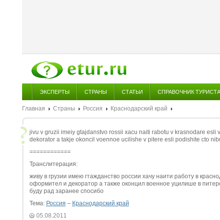
ЭКСПЕРТЫ
СТРАНЫ
СТАТЬИ
СПРАВОЧНИК ТУРИСТ
Главная
Страны
Россия
Краснодарский край
jivu v gruzii imeiy gtajdanstvo rossii xacu naiti rabotu v krasnodare esli
dekorator a takje okoncil voennoe ucilishe v pitere esli podishite cto 
============
Транслитерация:
живу в грузии имею гтажданство россии xачу наити работу в крас
оформител и декоратор а также оконцил военное уцилише в пите
буду рад заранее спосибо
Тема:
Россия
–
Краснодарский край
05.08.2011