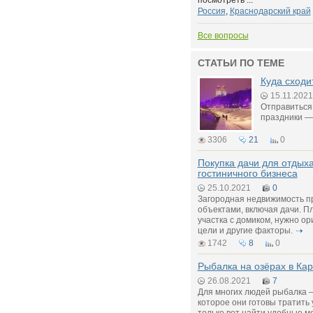
посмотреть ...
Россия
,
Краснодарский край
Все вопросы
СТАТЬИ ПО ТЕМЕ
Куда сходи
15.11.2021
Отправиться 
праздники —
3306
21
0
Покупка дачи для отдых
гостиничного бизнеса
25.10.2021
0
Загородная недвижимость п
объектами, включая дачи. П
участка с домиком, нужно о
цели и другие факторы.
1742
8
0
Рыбалка на озёрах в Ка
26.08.2021
7
Для многих людей рыбалка –
которое они готовы тратить 