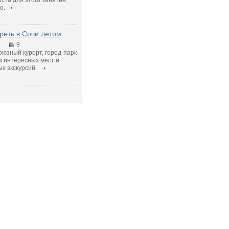
ста для этого занятия
о.
реть в Сочи летом
1
9
юзный курорт, город-парк
м интересных мест и
х экскурсий.