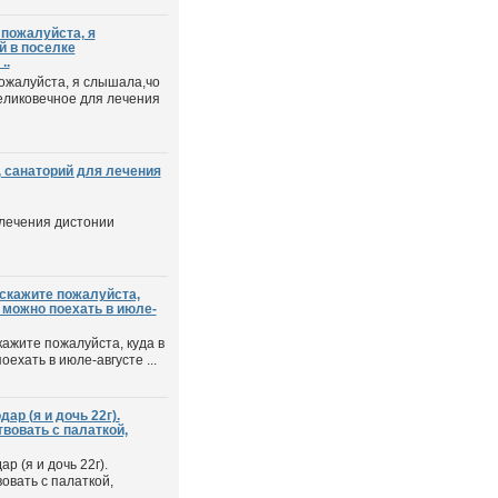
пожалуйста, я
й в поселке
..
ожалуйста, я слышала,чо
еликовечное для лечения
 санаторий для лечения
 лечения дистонии
скажите пожалуйста,
 можно поехать в июле-
кажите пожалуйста, куда в
ехать в июле-августе ...
ар (я и дочь 22г).
вовать с палаткой,
р (я и дочь 22г).
вать с палаткой,