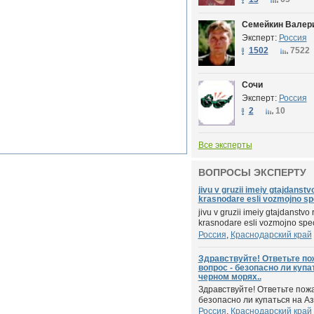
Семейкин Валери
Эксперт:
Россия
1502
7522
Сочи
Эксперт:
Россия
2
10
Все эксперты
ВОПРОСЫ ЭКСПЕРТУ
jivu v gruzii imeiy gtajdanstv
krasnodare esli vozmojno spe
jivu v gruzii imeiy gtajdanstvo 
krasnodare esli vozmojno spec
Россия
,
Краснодарский край
Здравствуйте! Ответьте по
вопрос - безопасно ли купа
черном морях..
Здравствуйте! Ответьте пожа
безопасно ли купаться на Аз
Россия
,
Краснодарский край