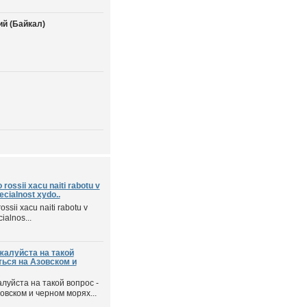
й (Байкал)
o rossii xacu naiti rabotu v
cialnost xydo..
rossii xacu naiti rabotu v
ialnos...
жалуйста на такой
ться на Азовском и
луйста на такой вопрос -
овском и черном морях...