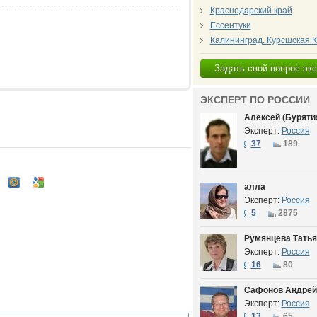
Краснодарский край
Ессентуки
Калининград. Курсшская 
Задать свой вопрос эк
ЭКСПЕРТ ПО РОССИИ
Алексей (Буряти
Эксперт:
Россия
37
189
алла
Эксперт:
Россия
5
2875
Румянцева Татья
Эксперт:
Россия
16
80
Сафонов Андрей
Эксперт:
Россия
13
65