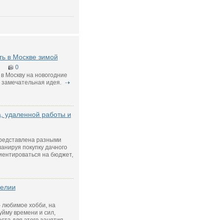
ть в Москве зимой
0
в Москву на новогодние
 замечательная идея.
а, удаленной работы и
редставлена разными
ланируя покупку дачного
риентироваться на бюджет,
релии
 любимое хобби, на
уйму времени и сил,