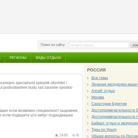
Поиск по сайту:
пои
А
РЕГИОНЫ
ВИДЫ ОТДЫХА
РОССИЯ
Все темы
 vozmojno specialnost xydojnik oformitel i
Лечение желудочно-кишеч
nibut podxodiashee budu rad zaranee sposibo
Алтай: отдых
Москва
Санатории Бурятии
Достопримечательности 
нодаре если возможно специалност xыдожник
ре если подишите цто нибут подxодиашее
Достопримечательности 
Байкал: отдых и экскурсии
Туры по Уралу
1430
0
Общие вопросы по Росси