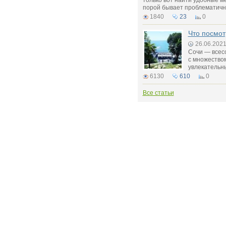
только вот найти удобные ме
порой бывает проблематичн
1840
23
0
Что посмот
26.06.202
Сочи — всесо
с множество
увлекательны
6130
610
0
Все статьи