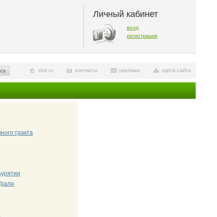
Личный кабинет
вход
регистрация
etur.ru
контакты
реклама
карта сайта
ск
ного тракта
Бурятии
Урала
и