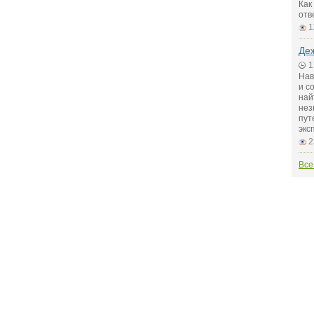
Как
отв
1
Де
1
Нав
и с
най
нез
пут
экс
2
Все