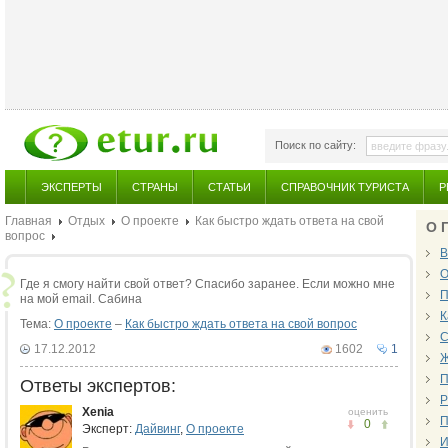
Поиск по сайту:
ЭКСПЕРТЫ
СТРАНЫ
СТАТЬИ
СПРАВОЧНИК ТУРИСТА
Р
Главная
Отдых
О проекте
Как быстро ждать ответа на свой
О 
вопрос
В
О
Где я смогу найти свой ответ? Спасибо заранее. Если можно мне
П
на мой email. Сабина
К
Тема:
О проекте
–
Как быстро ждать ответа на свой вопрос
С
17.12.2012
1602
1
Ж
П
Ответы экспертов:
Р
Xenia
оценить
П
0
Эксперт:
Дайвинг
,
О проекте
И