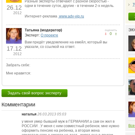
Разные эксперты отвечают с разной скоростью -
Т
одни в течение суток, другие - в течении 2-х недель.
26.12
2012
Интернет-реклама
www.adv-vip.ru
ЭК
Татьяна (модератор)
оценить
0
Эксперт:
О проекте
Вам придёт уведомление на емейл, который вы
указали, со ссылкой на ответ.
17.12
2012
Забрать себе:
Мне нравится:
Задать свой вопрос эксперту
Комментарии
наталья
26.03.2013 05:03
у меня умер бывший муж в ГЕРМАНИИ.а сам он жил в
Все
РОССИИ . У меня с ним совместный ребенок. мне нужно
оформить пенсию на ребенка, а вторая жена