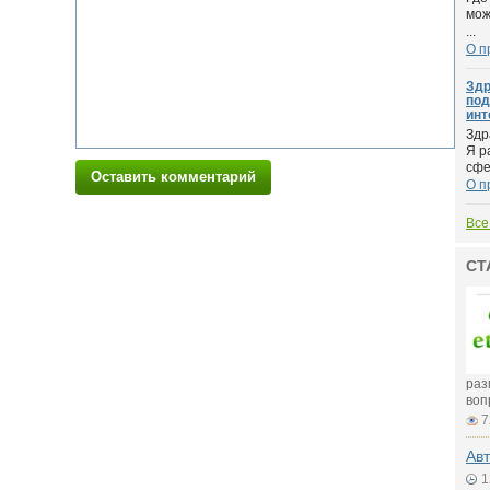
мож
...
О п
Здр
под
инт
Здр
Я р
сфе
Оставить комментарий
О п
Все
СТ
раз
воп
7
Авт
1