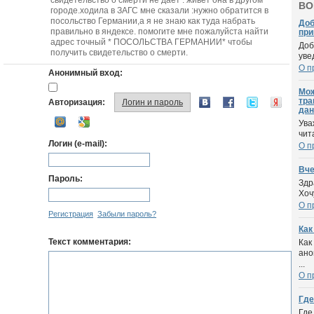
свидетельство о смерти не дает . живет она в другом
ВО
городе.ходила в ЗАГС мне сказали :нужно обратится в
посольство Германии,а я не знаю как туда набрать
Доб
правильно в яндексе. помогите мне пожалуйста найти
при
адрес точный * ПОСОЛЬСТВА ГЕРМАНИИ* чтобы
Доб
получить свидетельство о смерти.
уве
О п
Анонимный вход:
Мож
тра
Авторизация:
Логин и пароль
дан
Ува
чит
Логин (e-mail):
О п
Вче
Пароль:
Здр
Хоч
О п
Регистрация
Забыли пароль?
Как
Текст комментария:
Как
ано
...
О п
Где
Где