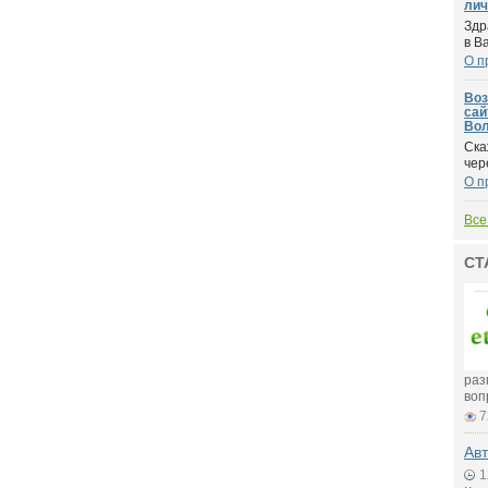
лич
Здр
в В
О п
Воз
сай
Вол
Ска
чер
О п
Все
СТ
раз
воп
7
Авт
1