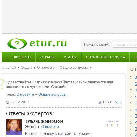
Поиск по сайту:
ЭКСПЕРТЫ
СТРАНЫ
СТАТЬИ
СПРАВОЧНИК ТУРИСТА
Р
Главная
Отдых
О проекте
Общие вопросы
О 
В
Здравствуйте! Подскажите пожайлуста, сайты знакомств для
О
знакомства с мужчинами. Спсаибо
П
Тема:
О проекте
–
Общие вопросы
К
27.02.2013
1560
0
С
Ж
Ответы экспертов:
П
Татьяна (модератор)
оценить
Р
0
Эксперт:
О проекте
П
Вы не по адресу, у нас сайт о туризме!
И