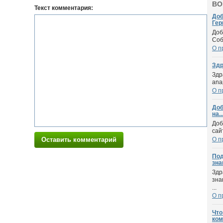
ВО
Текст комментария:
Доб
Гер
Доб
Соб
О п
Здр
Здр
ana
О п
Доб
на..
Доб
сай
Оставить комментарий
О п
Под
зна
Здр
зна
...
О п
Что
ком