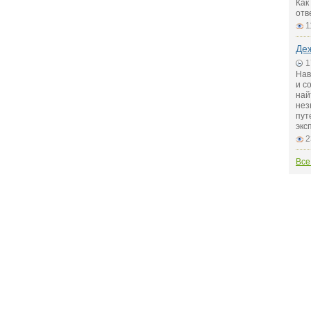
Как
отв
1
Де
1
Нав
и с
най
нез
пут
экс
2
Все