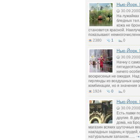
Нью-Йорк. 
30.09.200
На лужайках 
бледных тел.
кожа не брон
становится красной. Наилуч
показывают немногочисленны
2380
1
0
Нью-Йорк.
30.09.200
Начну с само
пятидесятым
ничего особе
воскресенья не ожидая. Над
гирлянды из воздушных шар
комбинации, но я значения э
1924
0
0
Нью-Йорк. 
30.09.200
Есть лавки п
другие. В дв
дома, на Бро
магазин всяких шуточных ве
накладных задниц и грудей, 
натуральным запахом.......