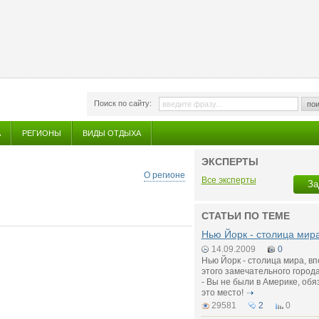
Поиск по сайту:
пои
А
РЕГИОНЫ
ВИДЫ ОТДЫХА
ЭКСПЕРТЫ
О регионе
Все эксперты
За
СТАТЬИ ПО ТЕМЕ
Нью Йорк - столица мир
14.09.2009
0
Нью Йорк - столица мира, в
этого замечательного город
- Вы не были в Америке, обя
это место!
29581
2
0