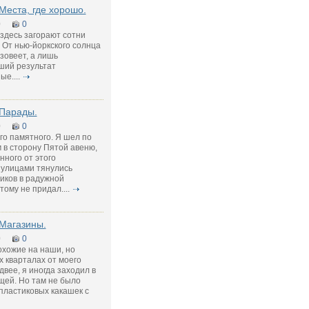
Места, где хорошо.
0
0
здесь загорают сотни
 От нью-йоркского солнца
зовеет, а лишь
ший результат
е....
 Парады.
0
0
го памятного. Я шел по
 в сторону Пятой авеню,
нного от этого
 улицами тянулись
иков в радужной
тому не придал....
Магазины.
0
0
охожие на наши, но
ух кварталах от моего
двее, я иногда заходил в
щей. Но там не было
пластиковых какашек с