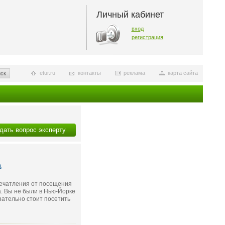
Личный кабинет
вход
регистрация
etur.ru
контакты
реклама
карта сайта
ск
дать вопрос эксперту
а
печатления от посещения
а. Вы не были в Нью-Йорке
зательно стоит посетить