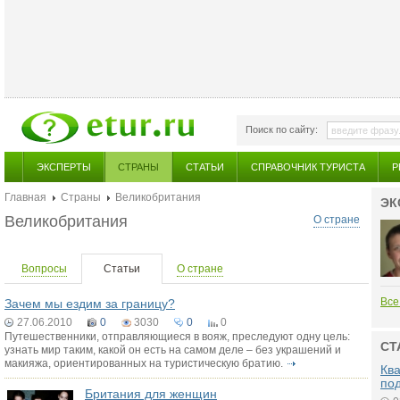
Поиск по сайту:
ЭКСПЕРТЫ
СТРАНЫ
СТАТЬИ
СПРАВОЧНИК ТУРИСТА
Р
Главная
Страны
Великобритания
ЭК
Великобритания
О стране
Вопросы
Статьи
О стране
Все
Зачем мы ездим за границу?
27.06.2010
0
3030
0
0
Путешественники, отправляющиеся в вояж, преследуют одну цель:
СТ
узнать мир таким, какой он есть на самом деле – без украшений и
макияжа, ориентированных на туристическую братию.
Ква
по
Британия для женщин