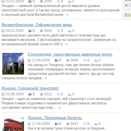
25.02.2009
0
2595
0
0
1
Лондон — важный промышленный центр мирового уровня,
транспортный узел, и так же город, несомненно, является культурным
и научным центром Великобритании.
Все
Великобритания. Оформление визы
28.03.2005
0
2860
2
0
Загранпаспорт (должен быть действителен в течении еще как
минимум 6 месяцев). 2 фотографии на загранпаспорт. Заявление по
установленной форме (анкета VAF1)
Стоунхендж: таинственные каменные круги.
12.09.2000
0
3986
0
0
На запад от Лондона, там, где легкие белые облака
обнимают изумрудно-зеленую землю, расположено
средоточие духовной Англия - место, где до сих пор
слышны голоса предков.
Лондон. Городской транспорт
25.08.2000
0
3321
2
0
Лондон - один из немногих городов, чей транспорт стал легендой.
Первая в мире подземка и знаменитые двухэтажные автобусы
составляют визитную карточку....
Лондон. Проездные билеты.
17.08.2000
0
4647
0
0
Как и во всяком туристском центре, в Лондоне