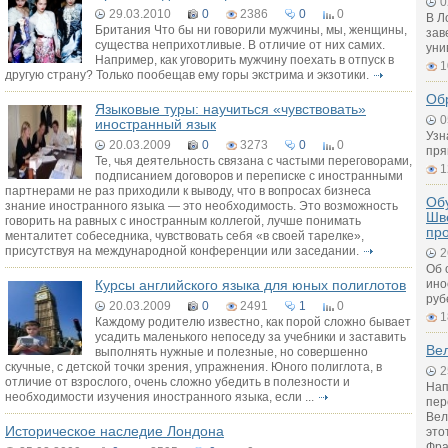
0
29.03.2010
0
2386
0
0
В Л
Британия Что бы ни говорили мужчины, мы, женщины,
зав
существа неприхотливые. В отличие от них самих.
уни
Например, как уговорить мужчину поехать в отпуск в
1
другую страну? Только пообещав ему горы экстрима и экзотики.
Об
Языковые туры: научиться «чувствовать»
0
иностранный язык
Узн
20.03.2009
0
3273
0
0
пря
Те, чья деятельность связана с частыми переговорами,
1
подписанием договоров и переписке с иностранными
партнерами не раз приходили к выводу, что в вопросах бизнеса
Обу
знание иностранного языка — это необходимость. Это возможность
Шв
говорить на равных с иностранным коллегой, лучше понимать
пр
менталитет собеседника, чувствовать себя «в своей тарелке»,
присутствуя на международной конференции или заседании.
2
Об 
Курсы английского языка для юных полиглотов
ино
руб
20.03.2009
0
2491
1
0
1
Каждому родителю известно, как порой сложно бывает
усадить маленького непоседу за учебники и заставить
Вел
выполнять нужные и полезные, но совершенно
скучные, с детской точки зрения, упражнения. Юного полиглота, в
2
отличие от взрослого, очень сложно убедить в полезности и
Нап
необходимости изучения иностранного языка, если ...
пер
Вел
Историческое наследие Лондона
это
Фра