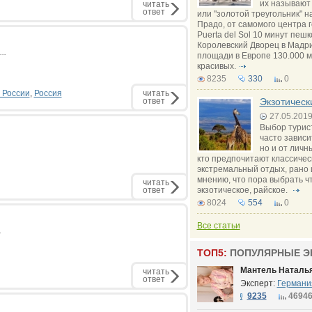
их называют 
читать
ответ
или "золотой треугольник" н
Прадо, от самомого центра 
Puerta del Sol 10 минут пеш
Королевский Дворец в Мадри
..
площади в Европе 130.000 м
красивых.
8235
330
0
 России
,
Россия
читать
ответ
Экзотическ
27.05.201
Выбор турис
часто зависи
но и от личн
кто предпочитают классичес
экстремальный отдых, рано 
мнению, что пора выбрать ч
читать
ответ
экзотическое, райское.
8024
554
0
Все статьи
.
ТОП5:
ПОПУЛЯРНЫЕ Э
Мантель Наталь
читать
ответ
Эксперт:
Германи
9235
4694