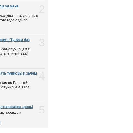
2
ли он меня
алуйста,что делать в
того года ездила
3
цем в Тунисе без
брак с тунисцем в
а, откликнитесь!
4
рать тунисцы и зачем
пала на Ваш сайт
 с тунисцем и вот
5
дственников здесь!
в, предков и
я