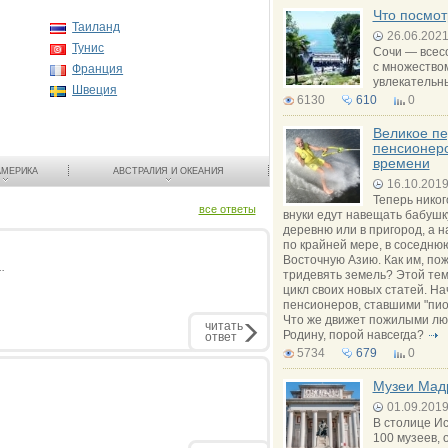
Что посмот
Таиланд
26.06.202
Тунис
Сочи — всесо
с множество
Франция
увлекательны
Швеция
6130
610
0
Великое п
пенсионеро
времени
АМЕРИКА
АВСТРАЛИЯ И ОКЕАНИЯ
16.10.201
Теперь никог
все ответы
внуки едут навещать бабушк
деревню или в пригород, а н
по крайней мере, в соседню
Восточную Азию. Как им, по
.
тридевять земель? Этой тем
цикл своих новых статей. На
пенсионеров, ставшими "пио
Что же движет пожилыми л
читать
Родину, порой навсегда?
ответ
5734
679
0
Музеи Мад
01.09.201
В столице И
100 музеев, 