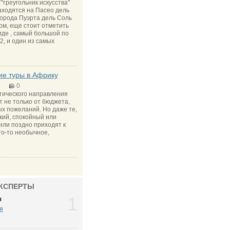
"треугольник искусства"
аходятся на Пасео дель
города Пуэрта дель Соль
ком, еще стоит отметить
де , самый большой по
2, и один из самых
ие туры в Африку
9
0
тического направления
т не только от бюджета,
ых пожеланий. Но даже те,
кий, спокойный или
или поздно приходят к
то-то необычное,
КСПЕРТЫ
1
я
я
6