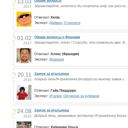
13.03
Общие вопросы
Здравствуйте, хотелось бы получить инф. как рассчи..
2017
Отвечает
Xenia
Эксперт:
Дайвинг
,
О проекте
01.02
Общие вопросы о Франции
Здравствуйте, Алекс ! Спасибо, что ответили мне. В...
2017
Отвечает
Алекс (Франция)
Эксперт:
Франция
20.11
Замуж за итальянца
добрый день!!я гражданка Беларуссии выхожу замуж з...
2016
Отвечает
Гайа Пиццурро
Эксперт:
Италия
,
Обучение за рубежом
24.08
Замуж за итальянца
Добрый день, уважаемые эксперты! Я гражданка Казах..
2016
Отвечает
Хабарова Ольга