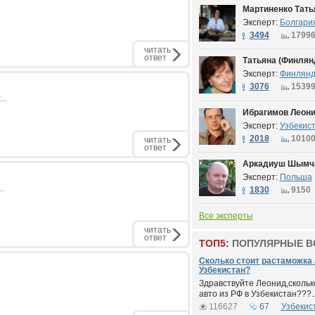
Мартиненко Тать
Эксперт:
Болгари
3494
1799
читать
ответ
Татьяна (Финлян
Эксперт:
Финлян
3076
1539
..
Ибрагимов Леон
Эксперт:
Узбекис
2018
1010
читать
ответ
Аркадиуш Шымч
Эксперт:
Польша
.
1830
9150
Все эксперты
читать
ответ
ТОП5:
ПОПУЛЯРНЫЕ 
Сколько стоит растаможка 
Узбекистан?
Здравствуйте Леонид,скольк
авто из РФ в Узбекистан???...
116627
67
Узбекис