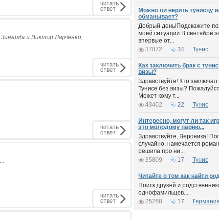
читать
ответ
Можно ли верить тунисцу и
обманывает?
Добрый день!Подскажите пож
моей ситуации.В сентябре э
 Зинаида и Виктор Ларченко,
впервые от...
37872
34
Тунис
читать
Как заключить брак с тунис
ответ
визы?
Здравствуйте! Кто заключал 
Тунисе без визы? Пожалуйст
Может кому т...
..
43402
22
Тунис
Интересно, могут ли так иг
читать
это молодому парню...
ответ
Здравствуйте, Вероника! По
случайно, намечается роман
решила про ни...
35809
17
Тунис
..
Читайте о том как найти ро
Поиск друзей и родственнико
однофамильцев....
читать
ответ
25268
17
Германи