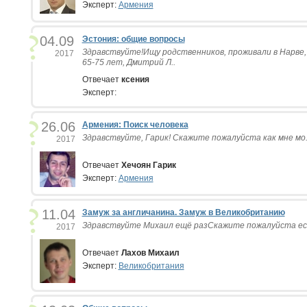
Эксперт:
Армения
04.09
Эстония: общие вопросы
Здравствуйте!Ищу родственников, проживали в Нарве,
2017
65-75 лет, Дмитрий Л..
Отвечает
ксения
Эксперт:
26.06
Армения: Поиск человека
Здравствуйте, Гарик! Скажите пожалуйста как мне мо.
2017
Отвечает
Хечоян Гарик
Эксперт:
Армения
11.04
Замуж за англичанина. Замуж в Великобританию
Здравствуйте Михаил ещё разСкажите пожалуйста ес.
2017
Отвечает
Лахов Михаил
Эксперт:
Великобритания