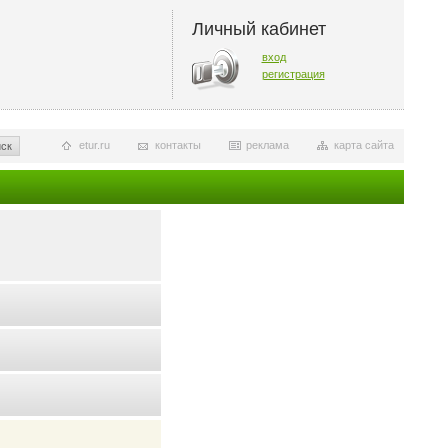
Личный кабинет
вход
регистрация
etur.ru
контакты
реклама
карта сайта
ск