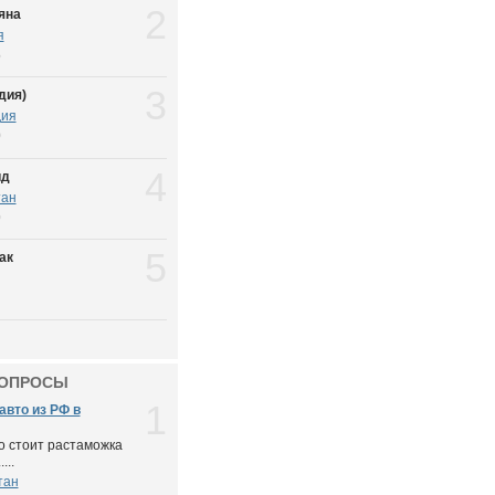
2
яна
я
6
3
дия)
дия
9
4
ид
тан
0
5
ак
ВОПРОСЫ
1
авто из РФ в
о стоит растаможка
...
тан