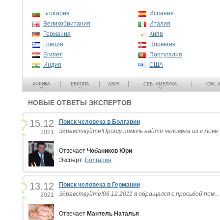
Болгария
Испания
Великобритания
Италия
Германия
Кипр
Греция
Норвегия
Египет
Португалия
Индия
США
АФРИКА
ЕВРОПА
АЗИЯ
CЕВ. АМЕРИКА
ЮЖ. 
НОВЫЕ ОТВЕТЫ ЭКСПЕРТОВ
15.12
Поиск человека в Болгарии
Здравствуйте!Прошу помочь найти человека из г.Лове..
2021
Отвечает
Чобаников Юри
Эксперт:
Болгария
13.12
Поиск человека в Германии
Здравствуйте!06.12.2011 я обращался с просьбой пом...
2021
Отвечает
Мантель Наталья