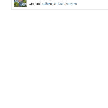
Эксперт:
Дайвинг
,
Италия
,
Лигурия
ЧИТАТЕЛЮ:
ЭКСПЕРТУ:
Личный кабинет
Личный ка
Настройка уведомлений
Написать 
Написать статью
Как стать 