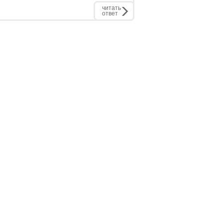
читать
ответ
РЕКЛАМОДАТЕЛЮ:
бинет
Рекламные места
статью
Стоимость размещения
экспертом
Контакты