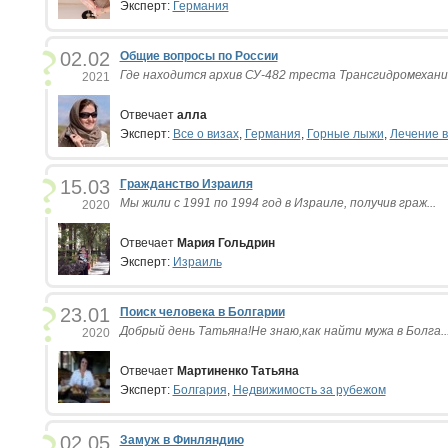
Эксперт:
Германия
02.02
Общие вопросы по России
Где находится архив СУ-482 треста Трансгидромехани.
2021
Отвечает
алла
Эксперт:
Все о визах
,
Германия
,
Горные лыжи
,
Лечение в
15.03
Гражданство Израиля
Мы жили с 1991 по 1994 год в Израиле, получив граж...
2020
Отвечает
Мария Гольдрин
Эксперт:
Израиль
23.01
Поиск человека в Болгарии
Добрый день Татьяна!Не знаю,как найти мужа в Болга..
2020
Отвечает
Мартиненко Татьяна
Эксперт:
Болгария
,
Недвижимость за рубежом
02.05
Замуж в Финляндию