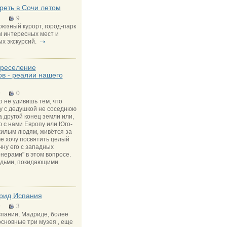
реть в Сочи летом
1
9
юзный курорт, город-парк
м интересных мест и
х экскурсий.
ереселение
в - реалии нашего
9
0
о не удивишь тем, что
у с дедушкой не соседнюю
а другой конец земли или,
ю с нами Европу или Юго-
жилым людям, живётся за
е хочу посвятить целый
чну его с западных
нерами" в этом вопросе.
юдьми, покидающими
рид Испания
9
3
спании, Мадриде, более
основные три музея , еще