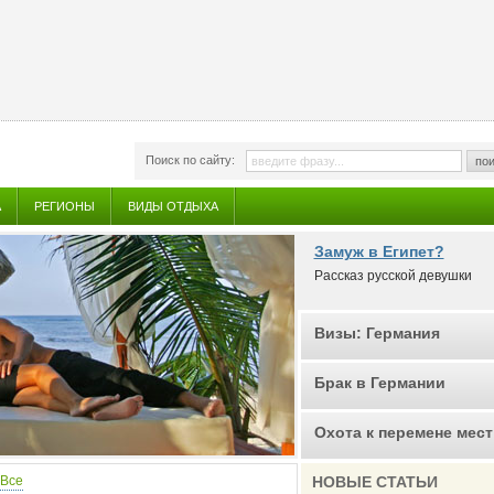
Поиск по сайту:
пои
А
РЕГИОНЫ
ВИДЫ ОТДЫХА
Замуж в Египет?
Рассказ русской девушки
Визы: Германия
Брак в Германии
Охота к перемене мест
Все
НОВЫЕ СТАТЬИ