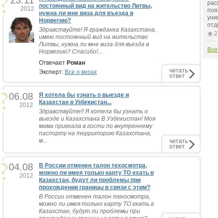
23.11
рас
постоянный вид на жительство Литвы,
2012
поя
нужна ли мне виза для въезда в
уни
Норвегию?
отд
Здравствуйте! Я гражданка Казахстана,
2
имею постоянный вид на жительство
Литвы, нужна ли мне виза для въезда в
Все
Норвегию? Спасибо!...
Отвечает
Роман
читать
Эксперт:
Все о визах
ответ
06.08
Я хотела бы узнать о выезде и
Казахстан в Узбекистан...
2012
Здравствуйте!! Я хотела бы узнать о
выезде и Казахстана В Узбекистан! Моя
мама приехала в гости по внутреннему
паспорту на территорию Казахстана,
м...
читать
ответ
04.08
В России отменен талон техосмотра,
можно ли имея только карту ТО ехать в
2012
Казахстан, будут ли проблемы при
прохождении границы в связи с этим?
В России отменен талон техосмотра,
можно ли имея только карту ТО ехать в
Казахстан, будут ли проблемы при