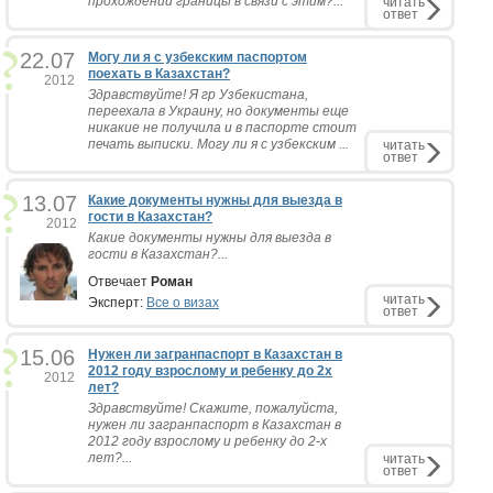
прохождении границы в связи с этим?...
читать
ответ
22.07
Могу ли я с узбекским паспортом
поехать в Казахстан?
2012
Здравствуйте! Я гр Узбекистана,
переехала в Украину, но документы еще
никакие не получила и в паспорте стоит
печать выписки. Могу ли я с узбекским ...
читать
ответ
13.07
Какие документы нужны для выезда в
гости в Казахстан?
2012
Какие документы нужны для выезда в
гости в Казахстан?...
Отвечает
Роман
читать
Эксперт:
Все о визах
ответ
15.06
Нужен ли загранпаспорт в Казахстан в
2012 году взрослому и ребенку до 2х
2012
лет?
Здравствуйте! Скажите, пожалуйста,
нужен ли загранпаспорт в Казахстан в
2012 году взрослому и ребенку до 2-х
лет?...
читать
ответ