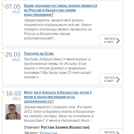
07.05
Какие подарки-гостинцы можно привезти
из России в Казахстан своим
2012
родственникам?
Здравствуйте, может мой вопрос
покажется странным-но всё же. Какие
подарки-гостинцы можно привезти из
России в Казахстан своим
родственникам?...
читать
ответ
20.03
Поездка на Есик.
Рустам, добрый день! У меня вопрос в
2012
продолжение темы по Иссыку. Есик
(ныне) и Иссык (ранее) а правильно
понимаю? Мы были там 25 лет назад,
хотим п...
читать
ответ
16.03
Могу ли я поехать в Казахстан, если у
меня в налог.инспекции есть
2012
задолженность?
Здравствуйте! Скажите пож. Я в июле
2012 года собираюсь ехать в Казахстан
на свадьбу сестры. Могу ли я поехать в
Казахстан? У меня в Налоговой Инсп...
Отвечает
Рустам Запиев (Казахстан)
читать
Эксперт:
Казахстан