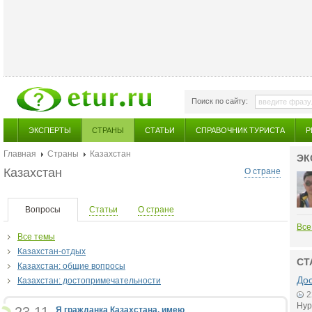
Поиск по сайту:
ЭКСПЕРТЫ
СТРАНЫ
СТАТЬИ
СПРАВОЧНИК ТУРИСТА
Р
Главная
Страны
Казахстан
ЭК
Казахстан
О стране
Вопросы
Статьи
О стране
Все
Все темы
Казахстан-отдых
СТ
Казахстан: общие вопросы
До
Казахстан: достопримечательности
2
Нур
Я гражданка Казахстана, имею