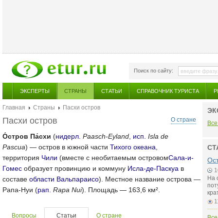
Поиск по сайту:
ЭКСПЕРТЫ
СТРАНЫ
СТАТЬИ
СПРАВОЧНИК ТУРИСТА
Р
Главная
Страны
Пасхи остров
ЭК
Пасхи остров
О стране
Все
О́стров Па́схи
(
нидерл.
Paasch-Eyland
,
исп.
Isla de
Pascua
) — остров в южной части
Тихого океана
,
СТ
территория
Чили
(вместе с необитаемым островом
Сала-и-
Ос
Гомес
образует провинцию и коммуну
Исла-де-Паскуа
в
1
На 
составе
области Вальпараисо
). Местное название острова —
пот
Рапа-Нуи (
рап.
Rapa Nui
). Площадь — 163,6 км².
кра
1
Вопросы
Статьи
О стране
Все