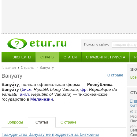
Поиск по сайту:
ЭКСПЕРТЫ
СТРАНЫ
СТАТЬИ
СПРАВОЧНИК ТУРИСТА
Р
Главная
Страны
Вануату
ЭК
Вануату
О стране
Все
Вануа́ту
, полная официальная форма —
Респу́блика
Вануа́ту
(
бисл.
Ripablik blong Vanuatu
,
фр.
République du
СТ
Vanuatu
,
англ.
Republic of Vanuatu
) — тихоокеанское
государство в
Меланезии
.
Гра
би
2
Рес
Пас
Вопросы
Статьи
О стране
дос
Вел
Гражданство Вануату не продается за биткоины
Сою