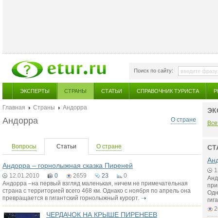
Поиск по сайту:
ЭКСПЕРТЫ
СТРАНЫ
СТАТЬИ
СПРАВОЧНИК ТУРИСТА
Р
Главная
Страны
Андорра
ЭК
Андорра
О стране
Все
Вопросы
Статьи
О стране
СТ
Ан
Андорра – горнолыжная сказка Пиреней
1
12.01.2010
0
2659
23
0
Анд
Андорра –на первый взгляд маленькая, ничем не примечательная
при
страна с территорией всего 468 км. Однако с ноября по апрель она
Одн
превращается в гигантский горнолыжный курорт.
гиг
2
ЧЕРДАЧОК НА КРЫШЕ ПИРЕНЕЕВ