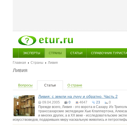
ЭКСПЕРТЫ
СТРАНЫ
СТАТЬИ
СПРАВОЧНИК ТУРИСТ
Главная
Страны
Ливия
Ливия
Вопросы
Статьи
О стране
Ливия: с земли на луну и обратно. Часть 2
09.04.2005
0
4647
23
0
Прежде всего, Ливия - это ворота в Сахару. Из Трипо
транссахарские экспедиции Хью Клаппертона, Алексан
и многих других, а в XX веке - исследовательские экс
искусствоведов, подаривших миру наскальную живопись и петроглифы