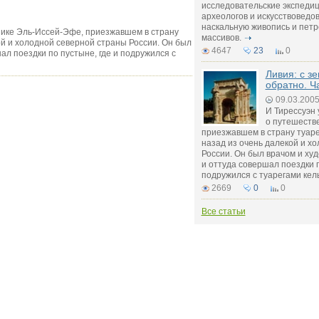
исследовательские экспедиц
археологов и искусствоведо
наскальную живопись и петр
нике Эль-Иссей-Эфе, приезжавшем в страну
массивов.
ой и холодной северной страны России. Он был
4647
23
0
ал поездки по пустыне, где и подружился с
Ливия: с з
обратно. Ч
09.03.200
И Тирессуэн 
о путешеств
приезжавшем в страну туаре
назад из очень далекой и х
России. Он был врачом и ху
и оттуда совершал поездки п
подружился с туарегами кел
2669
0
0
Все статьи