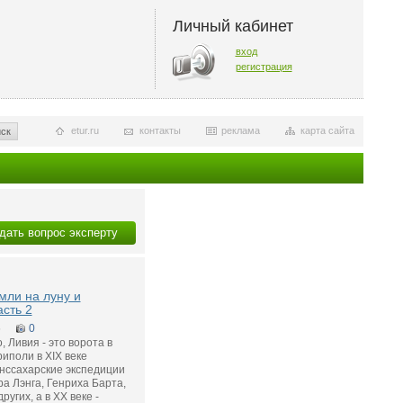
Личный кабинет
вход
регистрация
etur.ru
контакты
реклама
карта сайта
ск
дать вопрос эксперту
емли на луну и
асть 2
5
0
, Ливия - это ворота в
риполи в XIX веке
нссахарские экспедиции
а Лэнга, Генриха Барта,
ругих, а в XX веке -