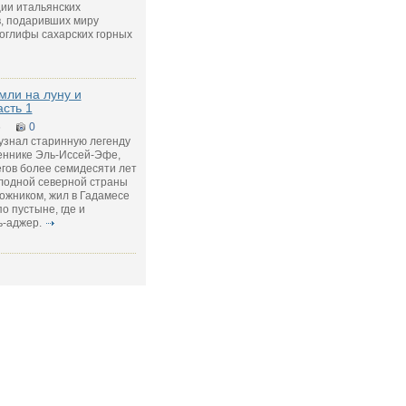
ии итальянских
в, подаривших миру
оглифы сахарских горных
емли на луну и
асть 1
5
0
узнал старинную легенду
еннике Эль-Иссей-Эфе,
гов более семидесяти лет
олодной северной страны
дожником, жил в Гадамесе
о пустыне, где и
ь-аджер.