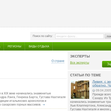
Поиск по сайту:
пои
А
РЕГИОНЫ
ВИДЫ ОТДЫХА
ЭКСПЕРТЫ
О стране
Все эксперты
За
СТАТЬИ ПО ТЕМЕ
Ливия: с з
обратно. Ч
09.04.200
ли в XIX веке начинались знаменитые
Прежде всего
дра Лэнга, Генриха Барта, Густава Нахтигаля
Сахару. Из Т
педиции итальянских археологов и
начинались знаменитые тра
 сахарских горных массивов.
Хью Клаппертона, Александр
Густава Нахтигаля и многих д