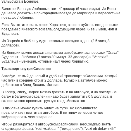
Зальцбурга в Есенице.
Билет из Вены до Любляны стоит 41доллар (6 часов езды). Из Вены
дешевле доехать на пригородном поезде до Марибора и пересесть на
поезд до Любляны.
Если Вы хотите ехать через Хорватию, воспользуйтесь ежедневными
поездами с Киевского вокзала, следующими через Киев, Львов, Чоп и
Будапешт.
Из Загреба в Любляну идут несколько поездов в день (2,5 часа; 8
долларов).
Из Венгрии можно доехать прямыми автобусами-экспрессами "Drava"
Будапешт - Любляна (7 часов 30 минут; 33 доллара) и "Venezia"
Будапешт - Венеция, которые идут через Хорватию.
Транспорт внутри Словении
Автобус - самый дешевый и удобный транспорт в
Словении
. Каждый
час пути в среднем стоит 2 доллара. Только на автобусе можно
добраться в Блед, Бохинь, Истрию.
В Копер, Риеку, Загреб можно доехать и на автобусе, и на поезде. За
багаж в багажном отделении надо будет заплатить 0,5 доллара, в
салоне можно провозить ручную кладь бесплатно.
В Любляне можно купить билет на сутки, но большинство
предпочитает платить в автобусе. В пятницу вечером лучше
забронировать места заранее.
Чтобы разобраться в автобусном расписании, необходимо знать
следующие фразы: "vozi vsak dan" ("ежедневно"), "vozi ob delavnikih"