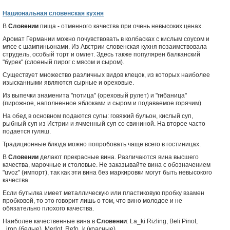
Национальная словенская кухня
В
Словении
пища - отменного качества при очень невысоких ценах.
Аромат Германии можно почувствовать в колбасках с кислым соусом и
мясе с шампиньонами. Из Австрии словенская кухня позаимствовала
струдель, особый торт и омлет. Здесь также популярен балканский
"бурек" (слоеный пирог с мясом и сыром).
Существует множество различных видов клецок, из которых наиболее
изысканными являются сырные и ореховые.
Из выпечки знаменита "потица" (ореховый рулет) и "гибаница"
(пирожное, наполненное яблоками и сыром и подаваемое горячим).
На обед в основном подаются супы: говяжий бульон, кислый суп,
рыбный суп из Истрии и ячменный суп со свининой. На второе часто
подается гуляш.
Традиционные блюда можно попробовать чаще всего в гостиницах.
В
Словении
делают прекрасные вина. Различаются вина высшего
качества, марочные и столовые. Не заказывайте вина с обозначением
"uvoz" (импорт), так как эти вина без маркировки могут быть невысокого
качества.
Если бутылка имеет металлическую или пластиковую пробку взамен
пробковой, то это говорит лишь о том, что вино молодое и не
обязательно плохого качества.
Наиболее качественные вина в
Словении
: La_ki Rizling, Beli Pinot,
_irop (белые), Merlot, Refo_k (красные).