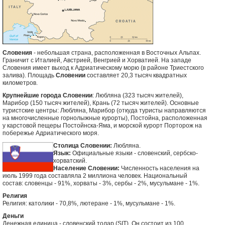
Словения
- небольшая страна, расположенная в Восточных Альпах.
Граничит с Италией, Австрией, Венгрией и Хорватией. На западе
Словения имеет выход к Адриатическому морю (в районе Триестского
залива). Площадь
Словении
составляет 20,3 тысяч квадратных
километров.
Крупнейшие города Словении
: Любляна (323 тысяч жителей),
Марибор (150 тысяч жителей), Крань (72 тысяч жителей). Основные
туристские центры: Любляна, Марибор (откуда туристы направляются
на многочисленные горнолыжные курорты), Постойна, расположенная
у карстовой пещеры Постойнска-Яма, и морской курорт Порторож на
побережье Адриатического моря.
Столица Словении:
Любляна.
Язык:
Официальные языки - словенский, сербско-
хорватский.
Население Словении:
Численность населения на
июль 1999 года составляла 2 миллиона человек. Национальный
состав: словенцы - 91%, хорваты - 3%, сербы - 2%, мусульмане - 1%.
Религия
Религия: католики - 70,8%, лютеране - 1%, мусульмане - 1%.
Деньги
Денежная единица - словенский толар (SIT). Он состоит из 100