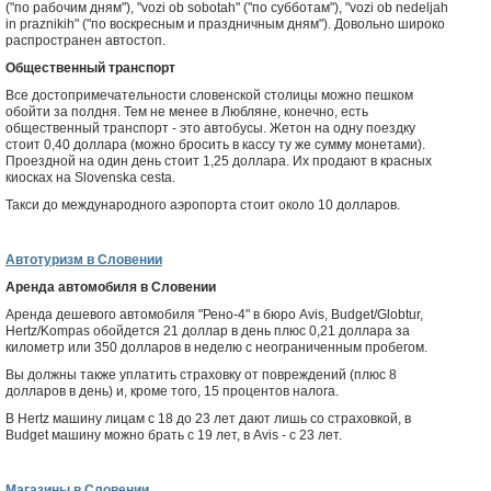
("по рабочим дням"), "vozi ob sobotah" ("по субботам"), "vozi ob nedeljah
in praznikih" ("по воскресным и праздничным дням"). Довольно широко
распространен автостоп.
Общественный транспорт
Все достопримечательности словенской столицы можно пешком
обойти за полдня. Тем не менее в Любляне, конечно, есть
общественный транспорт - это автобусы. Жетон на одну поездку
стоит 0,40 доллара (можно бросить в кассу ту же сумму монетами).
Проездной на один день стоит 1,25 доллара. Их продают в красных
киосках на Slovenska cesta.
Такси до международного аэропорта стоит около 10 долларов.
Автотуризм в Словении
Аренда автомобиля в Словении
Аренда дешевого автомобиля "Рено-4" в бюро Avis, Budget/Globtur,
Hertz/Kompas обойдется 21 доллар в день плюс 0,21 доллара за
километр или 350 долларов в неделю с неограниченным пробегом.
Вы должны также уплатить страховку от повреждений (плюс 8
долларов в день) и, кроме того, 15 процентов налога.
В Hertz машину лицам с 18 до 23 лет дают лишь со страховкой, в
Budget машину можно брать с 19 лет, в Avis - с 23 лет.
Магазины в Словении