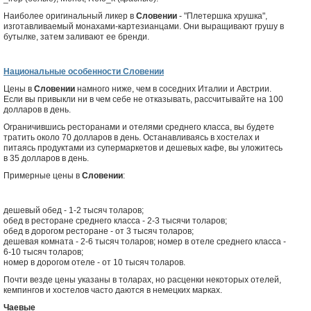
Наиболее оригинальный ликер в
Словении
- "Плетершка хрушка",
изготавливаемый монахами-картезианцами. Они выращивают грушу в
бутылке, затем заливают ее бренди.
Национальные особенности Словении
Цены в
Словении
намного ниже, чем в соседних Италии и Австрии.
Если вы привыкли ни в чем себе не отказывать, рассчитывайте на 100
долларов в день.
Ограничившись ресторанами и отелями среднего класса, вы будете
тратить около 70 долларов в день. Останавливаясь в хостелах и
питаясь продуктами из супермаркетов и дешевых кафе, вы уложитесь
в 35 долларов в день.
Примерные цены в
Словении
:
дешевый обед - 1-2 тысяч толаров;
обед в ресторане среднего класса - 2-3 тысячи толаров;
обед в дорогом ресторане - от 3 тысяч толаров;
дешевая комната - 2-6 тысяч толаров; номер в отеле среднего класса -
6-10 тысяч толаров;
номер в дорогом отеле - от 10 тысяч толаров.
Почти везде цены указаны в толарах, но расценки некоторых отелей,
кемпингов и хостелов часто даются в немецких марках.
Чаевые