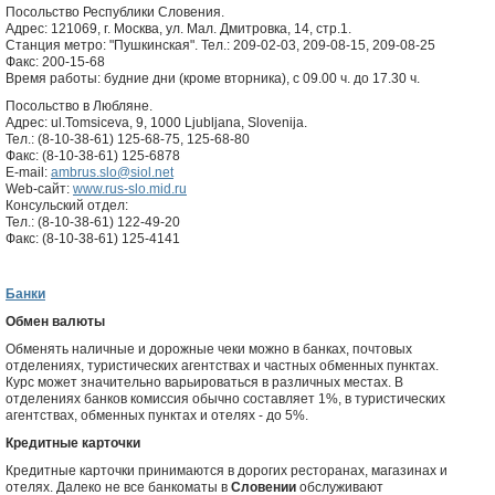
Посольство Республики Словения.
Адрес: 121069, г. Москва, ул. Мал. Дмитровка, 14, стр.1.
Станция метро: "Пушкинская". Тел.: 209-02-03, 209-08-15, 209-08-25
Факс: 200-15-68
Время работы: будние дни (кроме вторника), с 09.00 ч. до 17.30 ч.
Посольство в Любляне.
Адрес: ul.Tomsiceva, 9, 1000 Ljubljana, Slovenija.
Тел.: (8-10-38-61) 125-68-75, 125-68-80
Факс: (8-10-38-61) 125-6878
E-mail:
ambrus.slo@siol.net
Web-сайт:
www.rus-slo.mid.ru
Консульский отдел:
Тел.: (8-10-38-61) 122-49-20
Факс: (8-10-38-61) 125-4141
Банки
Обмен валюты
Обменять наличные и дорожные чеки можно в банках, почтовых
отделениях, туристических агентствах и частных обменных пунктах.
Курс может значительно варьироваться в различных местах. В
отделениях банков комиссия обычно составляет 1%, в туристических
агентствах, обменных пунктах и отелях - до 5%.
Кредитные карточки
Кредитные карточки принимаются в дорогих ресторанах, магазинах и
отелях. Далеко не все банкоматы в
Словении
обслуживают