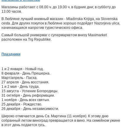
Магазины работают с 08.00 ч. до 19.00 ч. в будние дни; в субботу до
13.00 часов.
В Любляне лучший книжный магазин - Mladinska Knjiga, на Slovenska
cesta. Для других покупок в Любляне хорошо подойдет Nazorjeva ulica,
начинающаяся напротив туристического офиса.
Самый большой универмаг с супермаркетом внизу Maximarket
расположен на Trg Republike.
Праздники
1 и 2 января - Новый год.
8 февраля - День Прешерна.
Март/апрель - Пасха.
27 апреля - День восстания.
1 и 2 мая - День труда.
15 августа - Успение Богородицы.
31 октября - День реформации.
1 ноября - День всех святых.
25 декабря - Рождество.
26 декабря - День независимости.
Широко отмечается день Св. Мартина (11 ноября). К этому дню
собранный летом виноград превращается в вино. На семейном ужине
в этот день подается гусь.