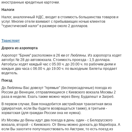
иностранные кредитные карточки.
Налоги
Налог, аналогичный НДС, входит в стоимость большинства товаров и
услуг. Многие отели взимают с прибывающих ночью клиентов
"туристический налог" в размере около 2 долларов.
Транспорт
Дорога из аэропорта
Аэропорт "Брник" расположен в 26 км от Любляны. Из аэропорта ходят
автобус № 28 до автовокзала. Стоимость проезда - 1,5 доллара.
Автобусы ходят каждый час с 05.00 ч. до 20.00 ч. по рабочим дням и
каждые два часа с 06.00 ч. до 19.00 ч. по выходным. Билеты продает
водитель.
Поезд
До Любляны Вас довезут "прямые" (беспересадочные) поезда из
России до Венеции, отправляющиеся с Киевского вокзала Москвы 2
раза в неделю. Ехать также можно через Вену, Будапешт и Загреб.
В первом случае, Вам понадобится австрийская транзитная виза
(двукратная, если Вы будете возвращаться также), в третьем -
хорватская (для граждан России она не нужна).
Из Москвы до Вены идут два поезда в день: один - с Белорусского
вокзала, второй - с Киевского. От Вены можно доехать до Марибора. А
если Вы захотите попутешествовать по Австрии, то есть поезд из