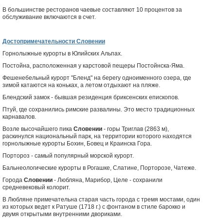
В большинстве ресторанов чаевые составляют 10 процентов за
обслуживание включаются в счет.
Достопримечательности Словении
Горнолыжные курорты в Юлийских Альпах.
Постойна, расположенная у карстовой пещеры Постойнска-Яма.
Фешенебельный курорт "Бленд" на берегу одноименного озера, где
зимой катаются на коньках, а летом отдыхают на пляже.
Блендский замок - бывшая резиденция бриксенских епископов.
Птуй, где сохранились римские развалины. Это место традиционных
карнавалов.
Возле высочайшего пика
Словении
- горы Триглав (2863 м),
раскинулся национальный парк, на территории которого находятся
горнолыжные курорты Бохин, Бовец и Краинска Гора.
Портороз - самый популярный морской курорт.
Бальнеологические курорты в Рогашке, Слатине, Порторозе, Чатеже.
Города
Словении
- Любляна, Марибор, Целе - сохранили
средневековый колорит.
В Любляне примечательна старая часть города с тремя мостами, один
из которых ведет к Ратуше (1718 г.) с фонтаном в стиле барокко и
двумя открытыми внутренними двориками.