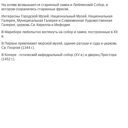
На холме возвышаются старинный замок и Люблянский Собор, в
котором сохранились старинные фрески.
Интересны Городской Музей, Национальный Музей, Национальная
Галерея, Муниципальная Галерея и Современная Художественная
Галерея, церковь Св. Кирилла и Мефодия.
В Мариборе любопытно взглянуть на собор и замок, построенные в XII
в.
В Пиране привлекают морской музей, здание ратуши и суда и церковь
Св. Георгия (1344 г.).
В Копере - готический кафедральный собор (XV в.) и дворец Престора
(1452 г.).