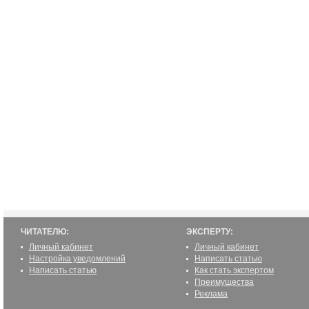
ЧИТАТЕЛЮ:
ЭКСПЕРТУ:
Личный кабинет
Личный кабинет
Настройка уведомлений
Написать статью
Написать статью
Как стать экспертом
Преимущества
Реклама