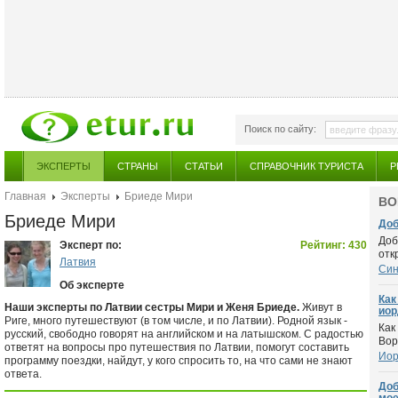
Поиск по сайту:
ЭКСПЕРТЫ
СТРАНЫ
СТАТЬИ
СПРАВОЧНИК ТУРИСТА
Р
Главная
Эксперты
Бриеде Мири
ВО
Бриеде Мири
Доб
Доб
Эксперт по:
Рейтинг: 430
отк
Латвия
Син
Об эксперте
Как
Наши эксперты по Латвии сестры Мири и Женя Бриеде.
Живут в
иор
Риге, много путешествуют (в том числе, и по Латвии). Родной язык -
Как
русский, свободно говорят на английском и на латышском. С радостью
Bор
ответят на вопросы про путешествия по Латвии, помогут составить
Иор
программу поездки, найдут, у кого спросить то, на что сами не знают
ответа.
Доб