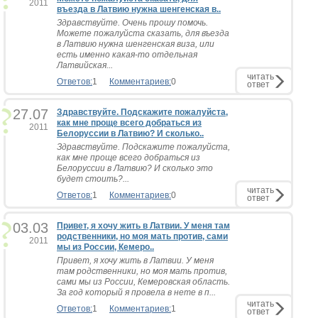
2011
въезда в Латвию нужна шенгенская в..
Здравствуйте. Очень прошу помочь.
Можете пожалуйста сказать, для въезда
в Латвию нужна шенгенская виза, или
есть именно какая-то отдельная
Латвийская...
читать
Ответов:
1
Комментариев:
0
ответ
27.07
Здравствуйте. Подскажите пожалуйста,
как мне проще всего добраться из
2011
Белоруссии в Латвию? И сколько..
Здравствуйте. Подскажите пожалуйста,
как мне проще всего добраться из
Белоруссии в Латвию? И сколько это
будет стоить?...
читать
Ответов:
1
Комментариев:
0
ответ
03.03
Привет, я хочу жить в Латвии. У меня там
родственники, но моя мать против, сами
2011
мы из России, Кемеро..
Привет, я хочу жить в Латвии. У меня
там родственники, но моя мать против,
сами мы из России, Кемеровская область.
За год который я провела в нете в п...
читать
Ответов:
1
Комментариев:
1
ответ