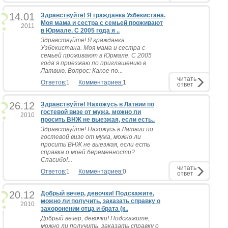
14.01
Здравствуйте! Я гражданка Узбекистана.
Моя мама и сестра с семьей проживают
2011
в Юрмале. С 2005 года я ..
Здравствуйте! Я гражданка
Узбекистана. Моя мама и сестра с
семьей проживают в Юрмале. С 2005
года я приезжаю по приглашению в
Латвию. Вопрос: Какое по...
читать
Ответов:
1
Комментариев:
1
ответ
26.12
Здравствуйте! Нахожусь в Латвии по
гостевой визе от мужа, можно ли
2010
просить ВНЖ не выезжая, если есть..
Здравствуйте! Нахожусь в Латвии по
гостевой визе от мужа, можно ли
просить ВНЖ не выезжая, если есть
справка о моей беременности?
Спасибо!...
читать
Ответов:
1
Комментариев:
0
ответ
20.12
Добрый вечер, девочки! Подскажите,
можно ли получить, заказать справку о
2010
захоронении отца и брата (к..
Добрый вечер, девочки! Подскажите,
можно ли получить, заказать справку о