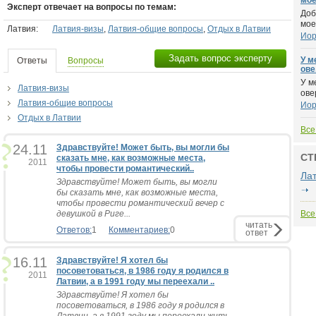
моег
Эксперт отвечает на вопросы по темам:
Доб
мое
Латвия:
Латвия-визы
,
Латвия-общие вопросы
,
Отдых в Латвии
Иор
Задать вопрос эксперту
У м
Ответы
Вопросы
ове.
У м
Латвия-визы
ове
Латвия-общие вопросы
Иор
Отдых в Латвии
Все
24.11
Здравствуйте! Может быть, вы могли бы
СТ
сказать мне, как возможные места,
2011
чтобы провести романтический..
Ла
Здравствуйте! Может быть, вы могли
бы сказать мне, как возможные места,
чтобы провести романтический вечер с
девушкой в Риге...
Все
читать
Ответов:
1
Комментариев:
0
ответ
16.11
Здравствуйте! Я хотел бы
посоветоваться, в 1986 году я родился в
2011
Латвии, а в 1991 году мы переехали ..
Здравствуйте! Я хотел бы
посоветоваться, в 1986 году я родился в