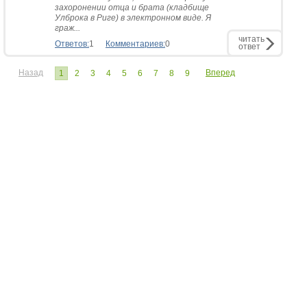
захоронении отца и брата (кладбище
Улброка в Риге) в электронном виде. Я
граж...
читать
Ответов:
1
Комментариев:
0
ответ
Назад
Вперед
1
2
3
4
5
6
7
8
9