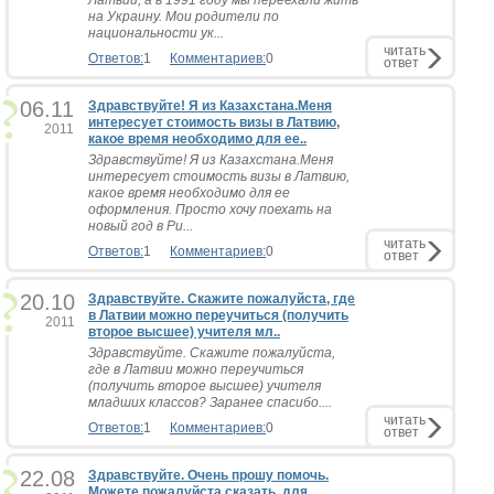
Латвии, а в 1991 году мы переехали жить
на Украину. Мои родители по
национальности ук...
читать
Ответов:
1
Комментариев:
0
ответ
06.11
Здравствуйте! Я из Казахстана.Меня
интересует стоимость визы в Латвию,
2011
какое время необходимо для ее..
Здравствуйте! Я из Казахстана.Меня
интересует стоимость визы в Латвию,
какое время необходимо для ее
оформления. Просто хочу поехать на
новый год в Ри...
читать
Ответов:
1
Комментариев:
0
ответ
20.10
Здравствуйте. Скажите пожалуйста, где
в Латвии можно переучиться (получить
2011
второе высшее) учителя мл..
Здравствуйте. Скажите пожалуйста,
где в Латвии можно переучиться
(получить второе высшее) учителя
младших классов? Заранее спасибо....
читать
Ответов:
1
Комментариев:
0
ответ
22.08
Здравствуйте. Очень прошу помочь.
Можете пожалуйста сказать, для