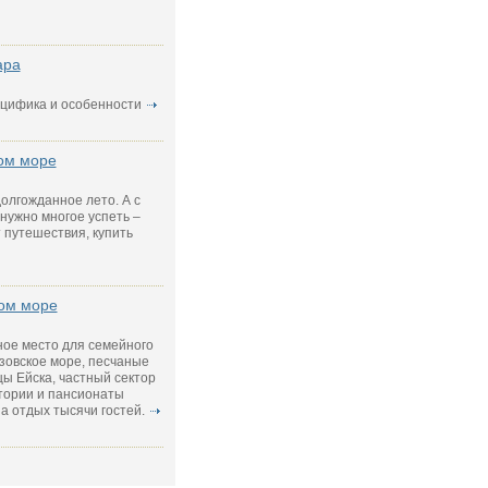
ара
ецифика и особенности
ом море
олгожданное лето. А с
 нужно многое успеть –
 путешествия, купить
ком море
ное место для семейного
Азовское море, песчаные
цы Ейска, частный сектор
атории и пансионаты
а отдых тысячи гостей.