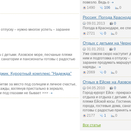
повезло. Ведь о
1490
106
0
Россия: Погода Краснод
09.01.2013
0
Погода в Краснодаре, ее сп
 отпуску – нужно многое успеть – заранее
2721
0
0
Отдых с детьми на Черн
31.01.2011
0
Уже совсем скоро наступит д
а с детьми. Азовское море, песчаные пляжи
ним и подготовка к отпуску –
, санатории и пансионаты готовы с радостью
заранее продумать маршрут
наряды.
2069
0
0
джик. Курортный комплекс "Надежда"
Отдых в Ейске на Азовс
битве за место под солнцем и личное счастье,
04.05.2010
0
ажды, взглянув пристально в зеркало,
Город-курорт Ейск - прекрас
и под глазами не бывает >>>
отдыха и отдыха с детьми. 
пляжи Ейской косы. Гостини
города, гостевые дома, сан
готовы с радостью принять н
2177
1
0
Все статьи