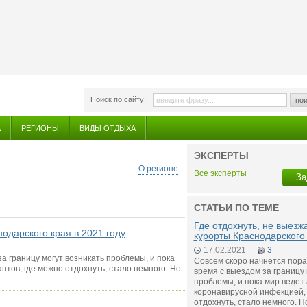
Поиск по сайту:
пои
А
РЕГИОНЫ
ВИДЫ ОТДЫХА
ЭКСПЕРТЫ
О регионе
Все эксперты
За
СТАТЬИ ПО ТЕМЕ
Где отдохнуть, не выезж
нодарского края в 2021 году
курорты Краснодарского 
17.02.2021
3
а границу могут возникать проблемы, и пока
Совсем скоро начнется пора
нтов, где можно отдохнуть, стало немного. Но
время с выездом за границу 
проблемы, и пока мир ведет 
коронавирусной инфекцией, 
отдохнуть, стало немного. 