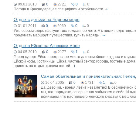
09.01.2013
0
2721
0
0
Погода в Краснодаре, ее специфика и особенности
Отдых с детьми на Черном море
31.01.2011
0
2069
0
0
Уже совсем скоро наступит долгожданное лето. А с ним и подготовка к
продумать маршрут путешествия, купить наряды.
Отдых в Ейске на Азовском море
04.05.2010
0
2177
1
0
Город-курорт Ейск - прекрасное место для семейного отдыха и отдых
Ейской косы. Гостиницы Ейска, частный сектор города, гостевые дома
принять на отдых тысячи гостей.
Самая обаятельная и привлекательная: Гелен
16.04.2005
0
1731
1
0
Да, девочки, - время летит незаметно! В бесконечной 
мы, вот парадокс, совершенно забываем о себе! И одн
понимаем, что настоящего женского счастья с мешкам