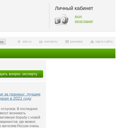
Личный кабинет
вход
регистрация
etur.ru
контакты
реклама
карта сайта
ск
дать вопрос эксперту
ая за границу: лучшие
края в 2021 году
 отпусков. В последнее
могут возникать
активную борьбу с новой
вариантов, где можно
Но жителям России очень