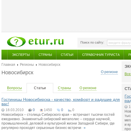
Поиск по сайту:
ЭКСПЕРТЫ
СТРАНЫ
СТАТЬИ
СПРАВОЧНИК ТУРИСТА
Р
Главная
Регионы
Новосибирск
ЭК
Новосибирск
О регионе
Все
Вопросы
Статьи
Страны
О регионе
СТ
Гос
Гостиницы Новосибирска - качество, комфорт и радушие для
рад
вас!
1
18.03.2010
0
1450
0
0
Нов
Новосибирск – столица Сибирского края – встречает тысячи гостей
тыс
ежедневно. Знаменитый сибирский мегаполис – сердце научной,
мег
промышленной, деловой и культурной жизни Западной Сибири, где
и к
регулярно проходят серьезные бизнес-встречи
про