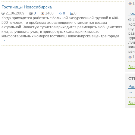
1
Гостиницы Новосибирска
Го
21.06.2009
0
1460
0
0
Когда приходится работать с большой экскурсионной группой в 400-
2
500 человек, то проблема их размещения становится весьма
Ког
актуальной. Зачастую туристов приходится размещать в общежитиях
гру
или, в лучшем случае, в пригородных санаториях вместо
раз
комфортабельных номеров гостиниц Новосибирска в центре города.
тур
луч
ком
цен
1
Все
СТ
Ро
Все