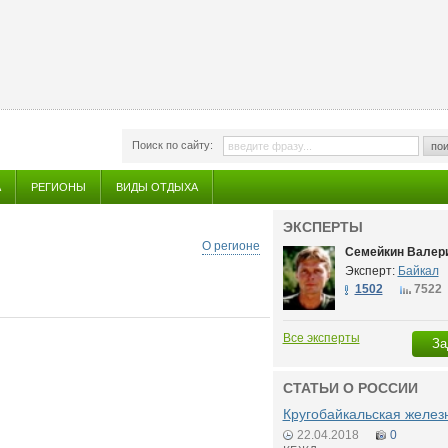
Поиск по сайту:
пои
А
РЕГИОНЫ
ВИДЫ ОТДЫХА
ЭКСПЕРТЫ
О регионе
Семейкин Валери
Эксперт:
Байкал
1502
7522
Все эксперты
За
СТАТЬИ О РОССИИ
Кругобайкальская желез
22.04.2018
0