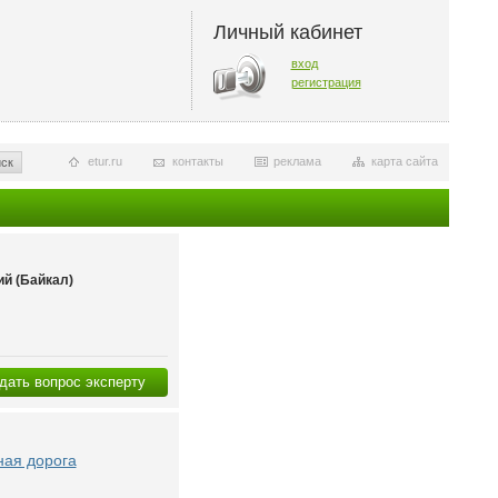
Личный кабинет
вход
регистрация
etur.ru
контакты
реклама
карта сайта
ск
й (Байкал)
дать вопрос эксперту
ная дорога