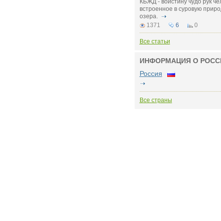
КБЖД - воистину чудо рук че
встроенное в суровую приро
озера.
1371
6
0
Все статьи
ИНФОРМАЦИЯ О РОСС
Россия
Все страны