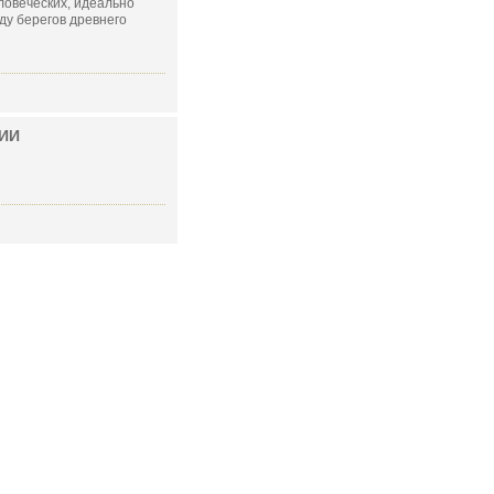
ловеческих, идеально
ду берегов древнего
ИИ