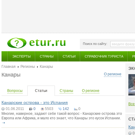
Поиск по сайту:
ЭКСПЕРТЫ
СТРАНЫ
СТАТЬИ
СПРАВОЧНИК ТУРИСТА
Р
Главная
Регионы
Канары
ЭК
Канары
О регионе
Вопросы
Статьи
Страны
О регионе
Канарские острова - это Испания
Все
01.06.2011
0
5503
142
0
Многие, наверное, задают себе такой вопрос - Канарские острова это
Европа или Африка, и мало кто знает, что Канары это кусок Испании.
СТ
Кан
0