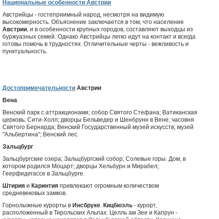
Национальные особенности Австрии
Австрийцы - гостеприимный народ, несмотря на видимую
высокомерность. Объяснение заключается в том, что население
Австрии
, и в особенности крупных городов, составляют выходцы из
буржуазных семей. Однако Австрийцы легко идут на контакт и всегда
готовы помочь в трудностях. Отличительные черты - вежливость и
пунктуальность.
Достопримечательности
Австрии
Вена
Венский парк с аттракционами; собор Святого Стефана; Ватиканская
церковь; Сити-Холл; дворцы Бельведер и Шенбрунн в Вене; часовня
Святого Бернарда; Венский Государственный музей искусств; музей
"Альбертина"; Венский лес.
Зальцбург
Зальцбургские озера; Зальцбургский собор; Солевые горы. Дом, в
котором родился Моцарт; дворцы Хельбурн и Мирабел;
Геерфидегассе в Зальцбурге.
Штирия
и
Каринтия
привлекают огромным количеством
средневековых замков.
Горнолыжные курорты в
Инсбруке
.
Кицбюэль
- курорт,
расположенный в Тирольских Альпах. Целль ам Зее и Капрун -