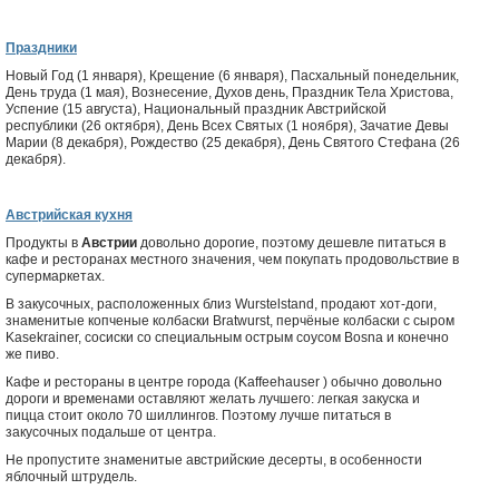
Праздники
Новый Год (1 января), Крещение (6 января), Пасхальный понедельник,
День труда (1 мая), Вознесение, Духов день, Праздник Тела Христова,
Успение (15 августа), Национальный праздник Австрийской
республики (26 октября), День Всех Святых (1 ноября), Зачатие Девы
Марии (8 декабря), Рождество (25 декабря), День Святого Стефана (26
декабря).
Австрийская кухня
Продукты в
Австрии
довольно дорогие, поэтому дешевле питаться в
кафе и ресторанах местного значения, чем покупать продовольствие в
супермаркетах.
В закусочных, расположенных близ Wurstelstand, продают хот-доги,
знаменитые копченые колбаски Bratwurst, перчёные колбаски с сыром
Kasekrainer, сосиски со специальным острым соусом Bosna и конечно
же пиво.
Кафе и рестораны в центре города (Kaffeehauser ) обычно довольно
дороги и временами оставляют желать лучшего: легкая закуска и
пицца стоит около 70 шиллингов. Поэтому лучше питаться в
закусочных подальше от центра.
Не пропустите знаменитые австрийские десерты, в особенности
яблочный штрудель.