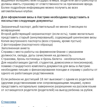
выданных большинством государств мира. Водители автотранспорта
должны иметь страховку от ответственности за причинение вреда.
Более подробную информацию можно получить во всех
автомобильных клубах.
Для оформления визы в Австрию необходимо представить в
посольство следующие документы:
Заграничный паспорт, действительный не менее 3 месяцев по
возвращению
Второй действующий загранпаспорт (если есть), также желательно
представить старый (аннулированый), содержащий шенгенские визы
Копия внутреннего паспорта (всех страниц, кроме пустых)
2 фотографии (паспортного образца)
Заполненная анкета
Справка с места работы на фирменном бланке с указанием
должности, оклада, даты зачисления на должность
Страховка, бронь гостиницы и бронь билета - необязательно
Для неработающих (детей, студентов, домохозяек и пенсионеров),
помимо стандартного комплекта документов для визы в Австрию
необходимо письмо о финансировании поездки и справку с работы от
одного из работающих родственников.
Если ребенок не достигший 18 лет выезжает с одним из родителей
(другими родственниками или сопровождающими лицами), нужно
представить нотариально заверенное разрешение на русском языке
от остающегося родителя (родителей) на выезд ребенка за рубеж.
Страховка