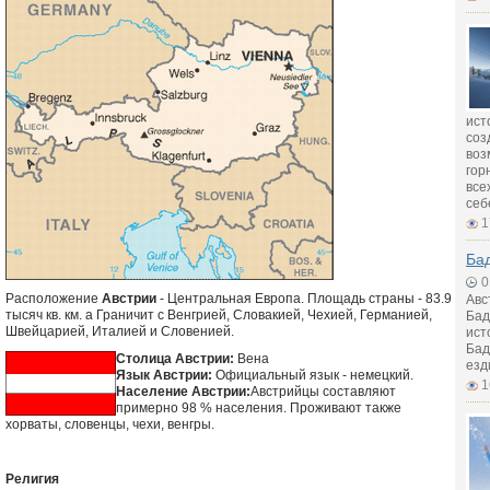
ист
cоз
воз
гор
все
себ
1
Ба
0
Расположение
Австрии
- Центральная Европа. Площадь страны - 83.9
Авс
тысяч кв. км. а Граничит с Венгрией, Словакией, Чехией, Германией,
Бад
Швейцарией, Италией и Словенией.
ист
Бад
Столица Австрии:
Вена
езд
Язык Австрии:
Официальный язык - немецкий.
1
Население Австрии:
Австрийцы составляют
примерно 98 % населения. Проживают также
хорваты, словенцы, чехи, венгры.
Религия