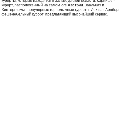
курорты, которые находятся в Зальцбургской области. Карнише -
курорт, расположенный на самом юге
Австрии
. Заальбах и
Хинтерглемм - популярные горнолыжные курорты. Лех на г.Арлберг -
фешенебельный курорт, предлагающий высочайший сервис.