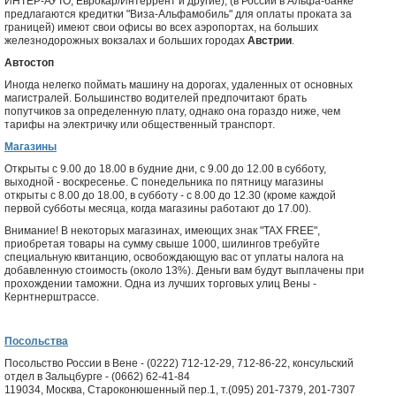
ИНТЕР-АУТО, Еврокар/Интеррент и другие), (в России в Альфа-банке
предлагаются кредитки "Виза-Альфамобиль" для оплаты проката за
границей) имеют свои офисы во всех аэропортах, на больших
железнодорожных вокзалах и больших городах
Австрии
.
Автостоп
Иногда нелегко поймать машину на дорогах, удаленных от основных
магистралей. Большинство водителей предпочитают брать
попутчиков за определенную плату, однако она гораздо ниже, чем
тарифы на электричку или общественный транспорт.
Магазины
Открыты с 9.00 до 18.00 в будние дни, с 9.00 до 12.00 в субботу,
выходной - воскресенье. С понедельника по пятницу магазины
открыты с 8.00 до 18.00, в субботу - с 8.00 до 12.30 (кроме каждой
первой субботы месяца, когда магазины работают до 17.00).
Внимание! В некоторых магазинах, имеющих знак "TAX FREE",
приобретая товары на сумму свыше 1000, шилингов требуйте
специальную квитанцию, освобождающую вас от уплаты налога на
добавленную стоимость (около 13%). Деньги вам будут выплачены при
прохождении таможни. Одна из лучших торговых улиц Вены -
Кернтнерштрассе.
Посольства
Посольство России в Вене - (0222) 712-12-29, 712-86-22, консульский
отдел в Зальцбурге - (0662) 62-41-84
119034, Москва, Староконюшенный пер.1, т.(095) 201-7379, 201-7307