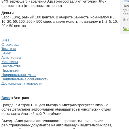
84% верующего населения
Австрии
составляют католики, 6% -
гар
протестанты (в основном лютеране).
для
Деньги
раз
Евро (Euro), равный 100 центам. В обороте банкноты номиналом в 5,
2
10, 20, 50, 100, 200 и 500 евро, а также монеты номиналом в 1, 2, 5, 10,
20 и 50 центов.
Все
Виза
Страховка
Таможня
Банки
Автотуризм
Магазины
Посольства
Праздники
Национальная кухня
Национальные особенности
Достопримечательности
Виза
в Австрию
Гражданам стран СНГ для въезда в
Австрию
требуется виза. За
более детальной информацией обращайтесь в консульский отдел
посольства Австрийской Республики.
Въезд в
Австрию
на автомашинах разрешается при наличии
регистрационных документов на автомашину и водительских прав,