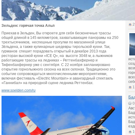
Хан
про
2
Зельден: горячая точка Альп
Приехав в Зельден, Вы откроете для себя бесконечные трассы
общей длиной в 145 километров, захватывающие панорамы на 250
трехтысячников, неспешные прогулки по магазинной улице
Зёльдена, а также кулинарные шедевры тирольской кухни. Так,
гурманов спешит порадовать открытый в декабре 2013 года
ресторан высокой кухни «ICE Q», на высоте 3048 м, а лыжников
ист
работающие трассы на ледниках – Реттенбахфернер и
cоз
Тифенбахфернер уже с сентября. С 22 ноября запланировано
воз
открытие горнолыжного сезона на всех склонах. Традиционно это
гор
событие сопровождаться многочисленными мероприятиями,
все
включая фестиваль «Electric Mountain» и авангардный спектакль
себ
«Ганнибал» на природной сцене ледника Реттенбах.
1
www
.soelden
.com
/ru
Ба
0
Авс
Бад
ист
Бад
езд
1