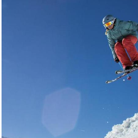
Ber
Все
ЭК
Все
СТ