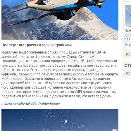
гар
для
раз
2
Циллерталь: трассы и горные трактиры
Идеально подготовленные спуски площадью катания в 489 км
Все
можно объехать по „Циллертальскому Супер-Cкипассу“.
Начинающий Вы лыжник или профессиональный - гарантированный
СТ
снег до отметки 3.250 метров обещает незабываемое удовольствие
абсолютно всем. Это широкие и длинные склоны, спуски для
Все
карвинга, „харакири“ по самому отвесному склону Австрии на курорте
Майерхофен. Здесь же и единственный в Австрии круглогодично
действующий горнолыжный курорт на леднике Хинтертукс. Более
того, Циллерталь обещает истинное удовольствие от посещения
горных трактиров. А многочисленные точки WIFI делают возможным
поделиться впечатлениями с друзьями и теми, кто остался дома.
http
://www
.zillertal
.at
/en
/winter
/home
/