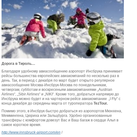
Дорога в Тироль…
Благодаря удобному авиасообщению аэропорт Инсбрука принимает
рейсы большинства европейских авиакомпаний по несколько раз в
день. Так, в период с декабря по март будет открыто регулярное
авиасообщение Москва-Инсбрук-Москва по понедельникам,
четвергам, субботам и воскресеньям авиакомпаниями „Austrian
Airlines“, „Sibir Airlines“ и „NIKI“. Кроме того, добраться напрямую до
Инсбрука можно будет и на чартерном рейсe авиакомпании „I Fly“ с
конца декабря до середины марта от туроператора
TezTour
.
Помимо этого, в Инсбрук быстро добраться из аэропортов Мюнхена,
Меммингена, Цюриха или Зальцбурга. Удобно организованные
трансферы с комфортом довезут Вас и Ваш багаж в сердце Альп в
самое короткое время.
http
://www
.innsbruck
-airport
.com
/en
/