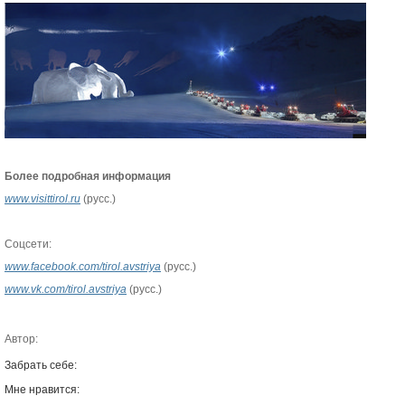
Более подробная информация
www.visittirol.ru
(русс.)
Соцсети:
www.facebook.com/tirol.avstriya
(русс.)
www
.vk.com/tirol.avstriya
(русс.)
Автор:
Забрать себе:
Мне нравится: