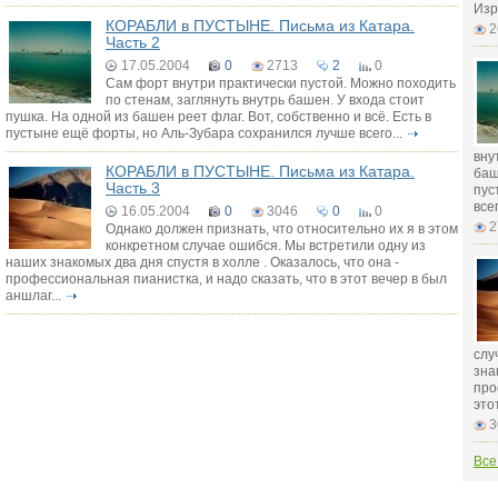
Изр
КОРАБЛИ в ПУСТЫНЕ. Письма из Катара.
2
Часть 2
17.05.2004
0
2713
2
0
Сам форт внутри практически пустой. Можно походить
по стенам, заглянуть внутрь башен. У входа стоит
пушка. На одной из башен реет флаг. Вот, собственно и всё. Есть в
пустыне ещё форты, но Аль-Зубара сохранился лучше всего...
вну
КОРАБЛИ в ПУСТЫНЕ. Письма из Катара.
баш
Часть 3
пус
всег
16.05.2004
0
3046
0
0
2
Однако должен признать, что относительно их я в этом
конкретном случае ошибся. Мы встретили одну из
наших знакомых два дня спустя в холле . Оказалось, что она -
профессиональная пианистка, и надо сказать, что в этот вечер в был
аншлаг...
слу
зна
про
это
3
Все