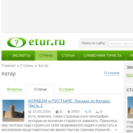
Поиск по сайту:
ЭКСПЕРТЫ
СТРАНЫ
СТАТЬИ
СПРАВОЧНИК ТУРИСТА
Р
Главная
Страны
Катар
ЭК
Катар
О стране
Все
Вопросы
Статьи
О стране
СТ
КОРАБЛИ в ПУСТЫНЕ. Письма из Катара.
Часть 1
18.05.2004
0
2693
0
0
Есть, конечно, такая страница в его биографии,
которую он всячески старается замазать. Пришлось
ста
ему полтора года строить из себя правоверного иудея и работать в
стр
московском представительстве министерства туризма Израиля...
мос