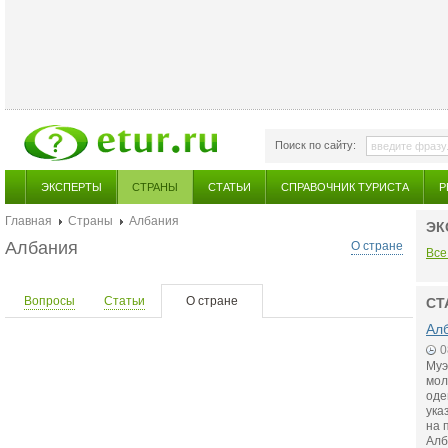
Поиск по сайту:
ЭКСПЕРТЫ
СТРАНЫ
СТАТЬИ
СПРАВОЧНИК ТУРИСТА
Р
Главная
Страны
Албания
ЭК
Албания
О стране
Все
Вопросы
Статьи
О стране
СТ
Алб
0
Муэ
мол
оде
ука
на 
Алб