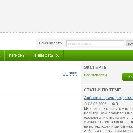
Поиск по сайту:
пои
А
РЕГИОНЫ
ВИДЫ ОТДЫХА
ЭКСПЕРТЫ
О стране
Все эксперты
За
СТАТЬИ ПО ТЕМЕ
Албания: Грязь, радушие
08.02.2006
0
Муэдзин надтреснутым голо
молитву. Немногочисленные
одеваются и отправляются в
указывает с балкона второг
на поток людей и как бы меж
Албания теперь – самая сво