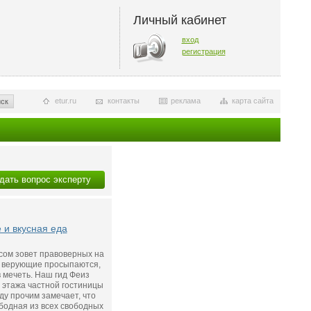
Личный кабинет
вход
регистрация
etur.ru
контакты
реклама
карта сайта
ск
дать вопрос эксперту
 и вкусная еда
сом зовет правоверных на
 верующие просыпаются,
 мечеть. Наш гид Феиз
о этажа частной гостиницы
ду прочим замечает, что
бодная из всех свободных