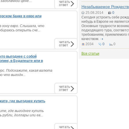
аоблачной цене....
читать
ответ
Незабываемое Рождеств
25.08.2014
0
ерском банке в евро или
Сегодня устроить себе рожд
нибудь в Европе не являетс
в зону евро. Слышала, что
Основные трудности возник
бираюсь открыть сче...
подходящего тура, соответс
требованиям, приемлемого 
качеством.
читать
2034
0
0
ответ
Все статьи
 что выгоднее с собой
пинг, в Будапеште или в
урс. Подскажите, какая валюта
о что выгодн...
читать
ответ
жите, где выгоднее купить
ите, где выгоднее купить
рубли, доллары или ев...
читать