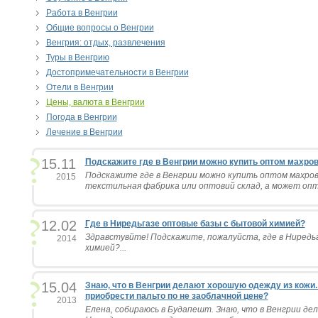
Работа в Венгрии
Общие вопросы о Венгрии
Венгрия: отдых, развлечения
Туры в Венгрию
Достопримечательности в Венгрии
Отели в Венгрии
Цены, валюта в Венгрии
Погода в Венгрии
Лечение в Венгрии
15.11
Подскажите где в Венгрии можно купить оптом махров.
Подскажите где в Венгрии можно купить оптом махро
2015
текстильная фабрика или оптовий склад, а может опт
12.02
Где в Ниредьгазе оптовые базы с бытовой химией?
Здравстувйте! Подскажите, пожалуйста, где в Ниредь
2014
химией?...
15.04
Знаю, что в Венгрии делают хорошую одежду из кожи.
приобрести пальто по не заоблачной цене?
2013
Елена, собираюсь в Будапешт. Знаю, что в Венгрии де