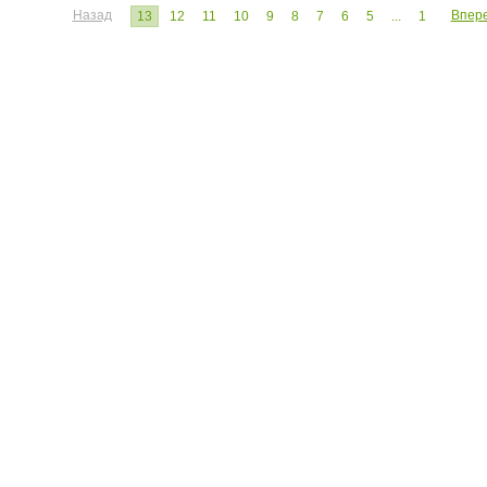
Назад
Впер
13
12
11
10
9
8
7
6
5
...
1
ЧИТАТЕЛЮ:
ЭКСПЕРТУ:
Личный кабинет
Личный ка
Настройка уведомлений
Написать 
Написать статью
Как стать 
Преимуще