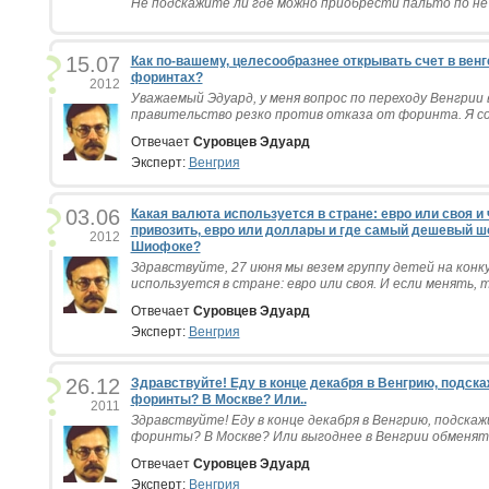
Не подскажите ли где можно приобрести пальто по не з
15.07
Как по-вашему, целесообразнее открывать счет в венг
форинтах?
2012
Уважаемый Эдуард, у меня вопрос по переходу Венгрии 
правительство резко против отказа от форинта. Я со
Отвечает
Суровцев Эдуард
Эксперт:
Венгрия
03.06
Какая валюта используется в стране: евро или своя и
привозить, евро или доллары и где самый дешевый шо
2012
Шиофоке?
Здравствуйте, 27 июня мы везем группу детей на конк
используется в стране: евро или своя. И если менять, т
Отвечает
Суровцев Эдуард
Эксперт:
Венгрия
26.12
Здравствуйте! Еду в конце декабря в Венгрию, подска
форинты? В Москве? Или..
2011
Здравствуйте! Еду в конце декабря в Венгрию, подскаж
форинты? В Москве? Или выгоднее в Венгрии обменять 
Отвечает
Суровцев Эдуард
Эксперт:
Венгрия