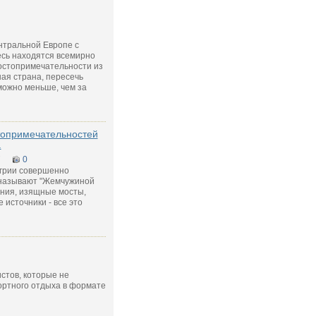
нтральной Европе с
есь находятся всемирно
остопримечательности из
ая страна, пересечь
можно меньше, чем за
топримечательностей
.
7
0
грии совершенно
называют "Жемчужиной
ания, изящные мосты,
 источники - все это
стов, которые не
ортного отдыха в формате