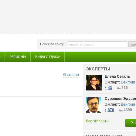
Поиск по сайту:
пои
А
РЕГИОНЫ
ВИДЫ ОТДЫХА
ЭКСПЕРТЫ
О стране
Елена Сегаль
Эксперт:
Венгрия
43
215
Суровцев Эдуар
Эксперт:
Венгрия
878
4399
Все эксперты
За