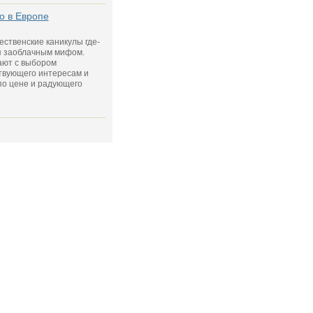
о в Европе
ественские каникулы где-
я заоблачным мифом.
ают с выбором
твующего интересам и
по цене и радующего