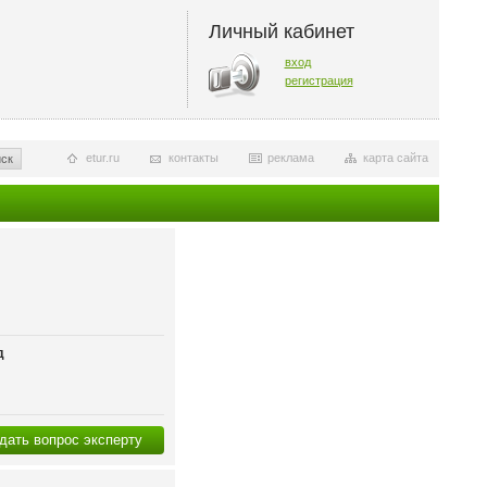
Личный кабинет
вход
регистрация
etur.ru
контакты
реклама
карта сайта
ск
д
дать вопрос эксперту