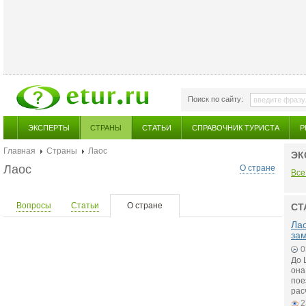
Поиск по сайту:
ЭКСПЕРТЫ
СТРАНЫ
СТАТЬИ
СПРАВОЧНИК ТУРИСТА
Р
Главная
Страны
Лаос
ЭК
Лаос
О стране
Все
Вопросы
Статьи
О стране
СТ
Лао
зам
0
До 
она
пое
рас
2