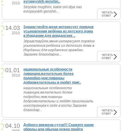
evropeyskih genshin..
2010
Siriyskie mugthini, kakie oni dlya nas
evropeyskih genshin...
читать
ответ
14.03
Здравствуйте,меня интересует порядок
усыновления ребёнка из детского дома
2010
в Иордании для иорданских ..
Здравствуйте,меня интересует порядок
усыновления ребёнка из детского дома в
Иордании для иорданских граждан.
Заранее благодарна...
читать
ответ
01.01
национальные особенности
ливанцев.желательно более
2010
подробно,чем:ливанцы
доброжелательны и любят приг..
национальные особенности
ливанцев.желательно более
подробно,чем:ливанцы
доброжелательны и любят приглашать
иностранцев к себе в гости.Заранее
благодар...
читать
ответ
04.10
Доброго времени суток!!! Скажите какие
обряды или обычаи нужно пройти