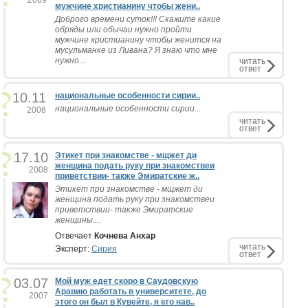
2009
мужчине христианину чтобы жени..
Доброго времени суток!!! Скажите какие
обряды или обычаи нужно пройти
мужчине христианину чтобы женится на
мусульманке из Ливана? Я знаю что мне
нужно...
читать
ответ
10.11
национальные особенности сирии..
национальные особенности сирии...
2008
читать
ответ
17.10
Этикет при знакомстве - мщжет ди
женщина подать руку при знакомствеи
2008
приветствии- также Эмиратские ж..
Этикет при знакомстве - мщжет ди
женщина подать руку при знакомствеи
приветствии- также Эмиратские
женщины....
Отвечает
Кочнева Анхар
читать
Эксперт:
Сирия
ответ
03.07
Мой муж едет скоро в Саудовскую
Аравию работать в университете, до
2007
этого он был в Кувейте, я его нав..