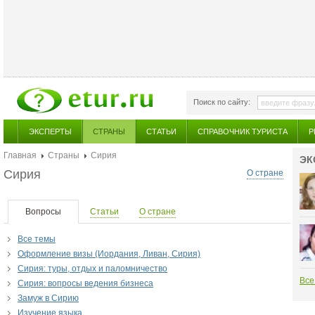
Поиск по сайту:
ЭКСПЕРТЫ
СТРАНЫ
СТАТЬИ
СПРАВОЧНИК ТУРИСТА
Р
Главная
Страны
Сирия
ЭК
Сирия
О стране
Вопросы
Статьи
О стране
Все темы
Оформление визы (Иордания, Ливан, Сирия)
Сирия: туры, отдых и паломничество
Все
Сирия: вопросы ведения бизнеса
Замуж в Сирию
Изучение языка