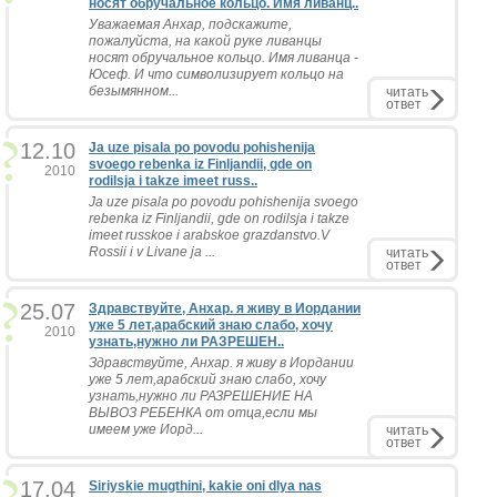
носят обручальное кольцо. Имя ливанц..
Уважаемая Анхар, подскажите,
пожалуйста, на какой руке ливанцы
носят обручальное кольцо. Имя ливанца -
Юсеф. И что символизирует кольцо на
безымянном...
читать
ответ
12.10
Ja uze pisala po povodu pohishenija
svoego rebenka iz Finljandii, gde on
2010
rodilsja i takze imeet russ..
Ja uze pisala po povodu pohishenija svoego
rebenka iz Finljandii, gde on rodilsja i takze
imeet russkoe i arabskoe grazdanstvo.V
Rossii i v Livane ja ...
читать
ответ
25.07
Здравствуйте, Анхар. я живу в Иордании
уже 5 лет,арабский знаю слабо, хочу
2010
узнать,нужно ли РАЗРЕШЕН..
Здравствуйте, Анхар. я живу в Иордании
уже 5 лет,арабский знаю слабо, хочу
узнать,нужно ли РАЗРЕШЕНИЕ НА
ВЫВОЗ РЕБЕНКА от отца,если мы
имеем уже Иорд...
читать
ответ
17.04
Siriyskie mugthini, kakie oni dlya nas