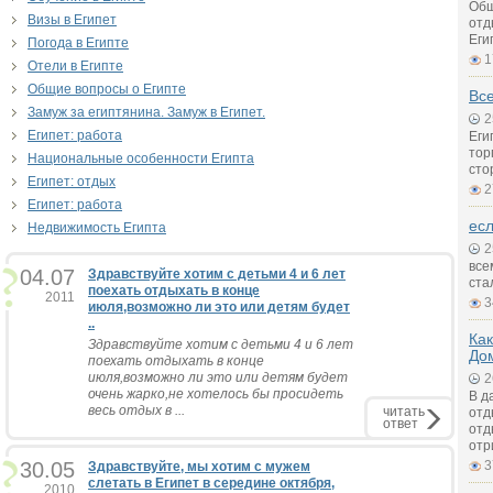
Общ
Визы в Египет
отд
Еги
Погода в Египте
1
Отели в Египте
Общие вопросы о Египте
Все
Замуж за египтянина. Замуж в Египет.
2
Египет: работа
Еги
тор
Национальные особенности Египта
сто
Египет: отдых
2
Египет: работа
есл
Недвижимость Египта
2
все
04.07
Здравствуйте хотим с детьми 4 и 6 лет
ста
поехать отдыхать в конце
2011
3
июля,возможно ли это или детям будет
..
Как
Здравствуйте хотим с детьми 4 и 6 лет
До
поехать отдыхать в конце
июля,возможно ли это или детям будет
2
очень жарко,не хотелось бы просидеть
В д
весь отдых в ...
читать
отд
ответ
отд
отр
30.05
3
Здравствуйте, мы хотим с мужем
слетать в Египет в середине октября,
2010