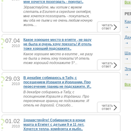
мне хочется позогорать - покупат..
Все
Здравствуйте, мы хотим с мужем
слетать в Египет в середине октября,
РЕ
мне хочется позогорать - покупаться,
мы оба не пьем и не очень любим ночную
Ка
жизнь....
читать
ответ
Да
07.04
Какое хорошее место в египте , не разу
не была и очень хочу поехать! И отель
2010
тоже хороший подскажите..
Ша
Какое хорошее место в египте , не разу
не была и очень хочу поехать! И отель
тоже хороший подскажите 5*...
читать
ответ
Эл
29.03
В декабре собираюсь в Табу, с
посещением Израиля и Иордании. Про
2010
Все
пересечение границ не подскажите. И..
В декабре собираюсь в Табу, с
посещением Израиля и Иордании. Про
пересечение границ не подскажите. И
отель не дорогой. Спасибо...
читать
ответ
01.02
Здравствуйте! Собираемся в конце
марта в Египет с детьми 9 и 11 лет.
2010
Хочется тепла, комфорта и рыбо..