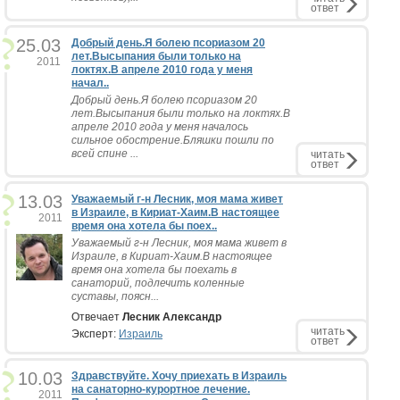
ответ
25.03
Добрый день.Я болею псориазом 20
лет.Высыпания были только на
2011
локтях.В апреле 2010 года у меня
начал..
Добрый день.Я болею псориазом 20
лет.Высыпания были только на локтях.В
апреле 2010 года у меня началось
сильное обострение.Бляшки пошли по
всей спине ...
читать
ответ
13.03
Уважаемый г-н Лесник, моя мама живет
в Израиле, в Кириат-Хаим.В настоящее
2011
время она хотела бы поех..
Уважаемый г-н Лесник, моя мама живет в
Израиле, в Кириат-Хаим.В настоящее
время она хотела бы поехать в
санаторий, подлечить коленные
суставы, поясн...
Отвечает
Лесник Александр
читать
Эксперт:
Израиль
ответ
10.03
Здравствуйте. Хочу приехать в Израиль
на санаторно-курортное лечение.
2011