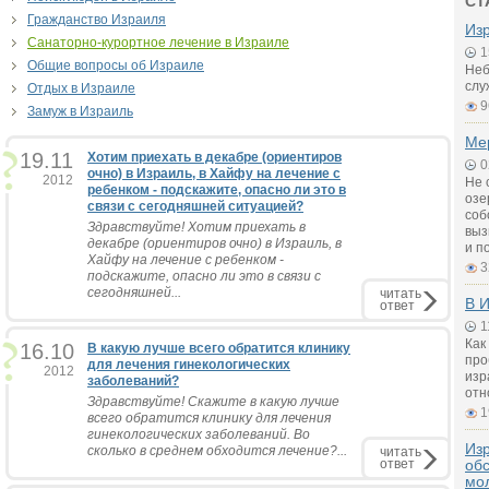
СТ
Гражданство Израиля
Из
Санаторно-курортное лечение в Израиле
1
Общие вопросы об Израиле
Неб
слу
Отдых в Израиле
9
Замуж в Израиль
Ме
19.11
Хотим приехать в декабре (ориентиров
0
очно) в Израиль, в Хайфу на лечение с
2012
Не 
ребенком - подскажите, опасно ли это в
озе
связи с сегодняшней ситуацией?
соб
Здравствуйте! Хотим приехать в
выз
декабре (ориентиров очно) в Израиль, в
и п
Хайфу на лечение с ребенком -
3
подскажите, опасно ли это в связи с
сегодняшней...
читать
В И
ответ
1
Как
16.10
В какую лучше всего обратится клинику
про
для лечения гинекологических
2012
изр
заболеваний?
отн
Здравствуйте! Скажите в какую лучше
1
всего обратится клинику для лечения
гинекологических заболеваний. Во
Из
сколько в среднем обходится лечение?...
читать
ответ
об
мо