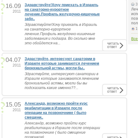
3
16.09
Здравствуйте!Хочу приехать в Израиль
Леч
на санаторно-курортное
2011
исп
лечение.Профиль желудочно-кишечные
поз
забо..
пол
Здравствуйте!Хочу приехать в Израиль
1
на санаторно-курортное
лечение.Профиль желудочно-кишечные
заболевания и подагра. Во сколько мне
Все
это обойдется на...
читать
ответ
04.07
Здраствуйте, интересуют санатории в
Израиле которые занимаются лечением
2011
бронхиальной астмы, могли бы..
Здраствуйте, интересуют санатории в
Израиле которые занимаются лечением
бронхиальной астмы, могли бы вы
подсказать какие именно??...
читать
ответ
15.05
Александр, возможно пройти курс
реабилитации в Израиле после
2011
операции на позвоночнике ( было
смещени..
Александр, возможно пройти курс
реабилитации в Израиле после операции
на позвоночнике ( было смещение
позвонков),...
читать