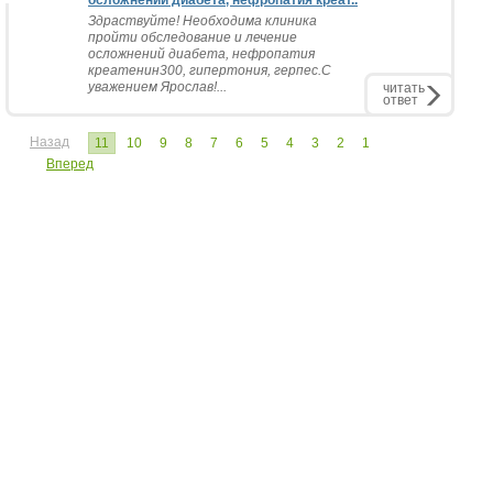
осложнений диабета, нефропатия креат..
Здраствуйте! Необходима клиника
пройти обследование и лечение
осложнений диабета, нефропатия
креатенин300, гипертония, герпес.С
уважением Ярослав!...
читать
ответ
Назад
11
10
9
8
7
6
5
4
3
2
1
Вперед