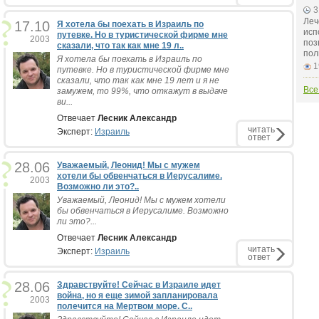
3
Леч
17.10
Я хотела бы поехать в Израиль по
исп
путевке. Но в туристической фирме мне
2003
поз
сказали, что так как мне 19 л..
пол
Я хотела бы поехать в Израиль по
1
путевке. Но в туристической фирме мне
сказали, что так как мне 19 лет и я не
Все
замужем, то 99%, что откажут в выдаче
ви...
Отвечает
Лесник Александр
читать
Эксперт:
Израиль
ответ
28.06
Уважаемый, Леонид! Мы с мужем
хотели бы обвенчаться в Иерусалиме.
2003
Возможно ли это?..
Уважаемый, Леонид! Мы с мужем хотели
бы обвенчаться в Иерусалиме. Возможно
ли это?...
Отвечает
Лесник Александр
читать
Эксперт:
Израиль
ответ
28.06
Здравствуйте! Сейчас в Израиле идет
война, но я еще зимой запланировала
2003
полечится на Мертвом море. С..