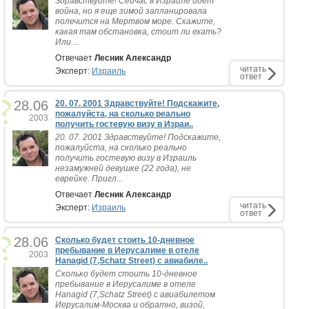
Здравствуйте! Сейчас в Израиле идет
война, но я еще зимой запланировала
полечится на Мертвом море. Скажите,
какая там обстановка, стоит ли ехать?
Или ...
Отвечает
Лесник Александр
читать
Эксперт:
Израиль
ответ
28.06
20. 07. 2001 Здравствуйте! Подскажите,
пожалуйста, на сколько реально
2003
получить гостевую визу в Израи..
20. 07. 2001 Здравствуйте! Подскажите,
пожалуйста, на сколько реально
получить гостевую визу в Израиль
незамужней девушке (22 года), не
еврейке. Пригл...
Отвечает
Лесник Александр
читать
Эксперт:
Израиль
ответ
28.06
Сколько будет стоить 10-дневное
пребывание в Иерусалиме в отеле
2003
Hanagid (7,Schatz Street) c авиабиле..
Сколько будет стоить 10-дневное
пребывание в Иерусалиме в отеле
Hanagid (7,Schatz Street) c авиабилетом
Иерусалим-Москва и обратно, визой,