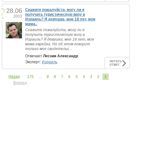
28.06
Скажите пожалуйста, могу ли я
получить туристическую визу в
2003
Израиль? Я девушка, мне 18 лет, моя
мама..
Скажите пожалуйста, могу ли я
получить туристическую визу в
Израиль? Я девушка, мне 18 лет, моя
мама еврейка. Но об этом говорит
только мое свидетельс...
Отвечает
Лесник Александр
читать
Эксперт:
Израиль
ответ
Назад
175
...
9
8
7
6
5
4
3
2
1
Вперед