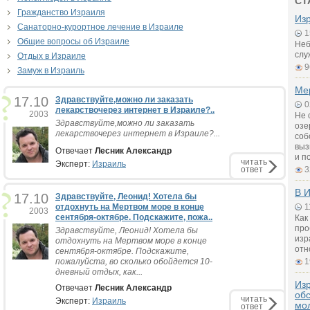
СТ
Гражданство Израиля
Из
Санаторно-курортное лечение в Израиле
1
Общие вопросы об Израиле
Неб
слу
Отдых в Израиле
9
Замуж в Израиль
Ме
17.10
Здравствуйте,можно ли заказать
0
лекарствочерез интернет в Израиле?..
2003
Не 
Здравствуйте,можно ли заказать
озе
лекарствочерез интернет в Израиле?...
соб
выз
Отвечает
Лесник Александр
и п
читать
Эксперт:
Израиль
ответ
3
В И
17.10
Здравствуйте, Леонид! Хотела бы
отдохнуть на Мертвом море в конце
1
2003
сентября-октябре. Подскажите, пожа..
Как
про
Здравствуйте, Леонид! Хотела бы
изр
отдохнуть на Мертвом море в конце
отн
сентября-октябре. Подскажите,
пожалуйста, во сколько обойдется 10-
1
дневный отдых, как...
Из
Отвечает
Лесник Александр
об
читать
Эксперт:
Израиль
мо
ответ