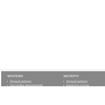
ЧИТАТЕЛЮ:
ЭКСПЕРТУ:
Личный кабинет
Личный кабинет
Настройка уведомлений
Написать статью
Написать статью
Как стать экспертом
Преимущества
Реклама