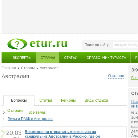
Поиск по сайту:
ЭКСПЕРТЫ
СТРАНЫ
СТАТЬИ
СПРАВОЧНИК ТУРИСТА
Р
Главная
Страны
Австралия
ЭК
Австралия
О стране
Все
СТ
Вопросы
Статьи
Регионы
Виды отдыха
На
ки
О стране
Все темы
2
16-
Визы и ПМЖ в Австралии
в с
пар
дел
20.03
Возможно ли отправить моего сына на
Аль
каникулы из Австралии в Россию, где он