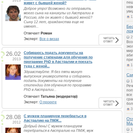
2013
пещ
живет с бывшей женой?
нев
Доброе утро! Возможно ли отправить
уви
моего сына на каникулы из Австралии в
1
Россию, где он живет с бывшей женой?
Сыну 12 лет, гражданства еще не
Бес
имеют...
ло
Отвечает
Роман
2
читать
Эксперт:
Все о визах
ответ
Воз
эко
мир
26.02
Собираюсь подать документы на
аби
получение стипендии для обучения по
2013
при
программе PhD в Австралии и поехать
1
туда с женой...
Здравствуйте. Я без пяти минут
Са
выпускник университета и собираюсь
подать документы на получение
1
стипендии для обучения по программе
Реч
PhD в Австралии...
поп
все
Отвечает
Татьяна (модератор)
сра
читать
Эксперт:
О проекте
бол
ответ
3
28.08
С мужем планируем перебраться в
Отл
Австралию на ПМЖ...
2012
Ма
Добрый день! С мужем планируем
1
перебраться в Австралию на ПМЖ, муж