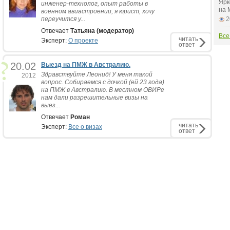
Ярк
инженер-технолог, опыт работы в
на 
военном авиастроении, я юрист, хочу
переучится у...
2
Отвечает
Татьяна (модератор)
Все
читать
Эксперт:
О проекте
ответ
20.02
Выезд на ПМЖ в Австралию.
Здравствуйте Леонид! У меня такой
2012
вопрос. Собираемся с дочкой (ей 23 года)
на ПМЖ в Австралию. В местном ОВИРе
нам дали разрешительные визы на
выез...
Отвечает
Роман
читать
Эксперт:
Все о визах
ответ