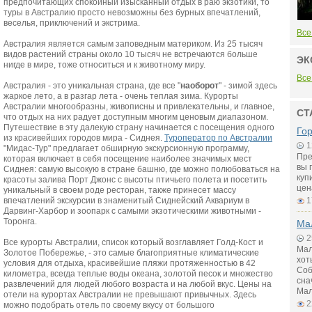
предпочитающих спокойный изысканный отдых в раю экзотики, то
туры в Австралию просто невозможны без бурных впечатлений,
веселья, приключений и экстрима.
Все
Австралия является самым заповедным материком. Из 25 тысяч
видов растений страны около 10 тысяч не встречаются больше
ЭК
нигде в мире, тоже относиться и к животному миру.
Все
Австралия - это уникальная страна, где все "
наоборот
" - зимой здесь
жаркое лето, а в разгар лета - очень теплая зима. Курорты
Австралии многообразны, живописны и привлекательны, и главное,
СТ
что отдых на них радует доступным многим ценовым диапазоном.
Путешествие в эту далекую страну начинается с посещения одного
Го
из красивейших городов мира - Сиднея.
Туроператор по Австралии
1
"Мидас-Тур" предлагает обширную экскурсионную программу,
Пре
которая включает в себя посещение наиболее значимых мест
вы 
Сиднея: самую высокую в стране башню, где можно полюбоваться на
куп
красоты залива Порт Джонс с высоты птичьего полета и посетить
цен
уникальный в своем роде ресторан, также принесет массу
1
впечатлений экскурсии в знаменитый Сиднейский Аквариум в
Дарвинг-Харбор и зоопарк с самыми экзотическими животными -
Торонга.
Мал
2
Все курорты Австралии, список который возглавляет Голд-Кост и
Мал
Золотое Побережье, - это самые благоприятные климатические
хот
условия для отдыха, красивейшие пляжи протяженностью в 42
Соб
километра, всегда теплые воды океана, золотой песок и множество
сна
развлечений для людей любого возраста и на любой вкус. Цены на
Мал
отели на курортах Австралии не превышают привычных. Здесь
2
можно подобрать отель по своему вкусу от большого