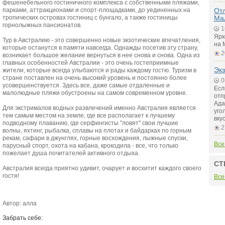
фешенебельного гостиничного комплекса с собственными пляжами,
Отл
парками, аттракционами и спорт-площадками, до уединенных на
Ма
тропических островах гостиниц с бунгало, а также гостиницы
горнолыжных пансионатов.
1
Ярк
Тур в Австралию - это совершенно новые экзотические впечатления,
на 
которые останутся в памяти навсегда. Однажды посетив эту страну,
2
возникает большое желание вернуться в нее снова и снова. Одна из
главных особенностей Австралии - это очень гостеприимные
Экз
жители, которые всегда улыбаются и рады каждому гостю. Туризм в
стране поставлен на очень высокий уровень и постоянно более
0
усовершенствуется. Здесь все, даже самые отдаленные и
Есл
малолюдные пляжи обустроены на самом современном уровне.
отп
Ада
Для экстрималов водных развлечений именно Австралия является
уго
тем самым местом на земле, где все располагает к лучшему
вку
подводному плаванию, где серфингисты "ловят" свои лучшие
2
волны, яхтинг, рыбалка, сплавы на плотах и байдарках по горным
рекам, сафари в джунглях, горные восхождения, лыжные спуски,
Все
парусный спорт, охота на кабана, крокодила - все, что только
пожелает душа почитателей активного отдыха.
СТ
Австралия всегда приятно удивит, очарует и восхитит каждого своего
гостя!
Все
Автор: алла
Забрать себе: