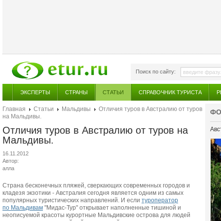
Поиск по сайту:
ЭКСПЕРТЫ
СТРАНЫ
СТАТЬИ
СПРАВОЧНИК ТУРИСТА
Р
Главная
Статьи
Мальдивы
Отличия туров в Австралию от туров
ФО
на Мальдивы.
Отличия туров в Австралию от туров на
Авс
Мальдивы.
16.11.2012
Автор:
алла
Страна бесконечных пляжей, сверкающих современных городов и
кладезя экзотики - Австралия сегодня является одним из самых
популярных туристических направлений. И если
туроператор
по Мальдивам
"Мидас-Тур" открывает наполненные тишиной и
неописуемой красоты курортные Мальдивские острова для людей