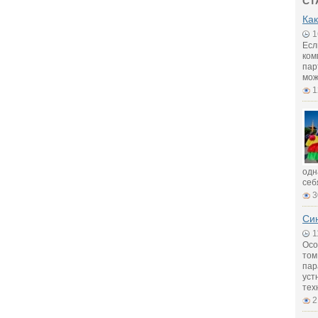
СТ
Как
1
Есл
ком
пар
мож
1
одн
себ
3
Син
1
Осо
том
пар
уст
тех
2