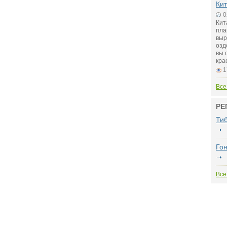
Кит
0
Кит
пла
выр
озд
вы 
кра
1
Все
РЕ
Ти
Гон
Все