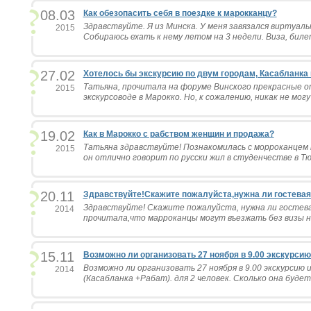
08.03
Как обезопасить себя в поездке к марокканцу?
Здравствуйте. Я из Минска. У меня завязался виртуал
2015
Собираюсь ехать к нему летом на 3 недели. Виза, билет
27.02
Хотелось бы экскурсию по двум городам, Касабланка и
Татьяна, прочитала на форуме Винского прекрасные от
2015
экскурсоводе в Марокко. Но, к сожалению, никак не мог
19.02
Как в Марокко с рабством женщин и продажа?
Татьяна здравствуйте! Познакомилась с морроканцем н
2015
он отлично говорит по русски жил в студенчестве в Тюм
20.11
Здравствуйте!Скажите пожалуйста,нужна ли гостевая .
Здравствуйте! Скажите пожалуйста, нужна ли гостев
2014
прочитала,что марроканцы могут въезжать без визы на 
15.11
Возможно ли организовать 27 ноября в 9.00 экскурсию и
Возможно ли организовать 27 ноября в 9.00 экскурсию и
2014
(Касабланка +Рабат). для 2 человек. Сколько она будет