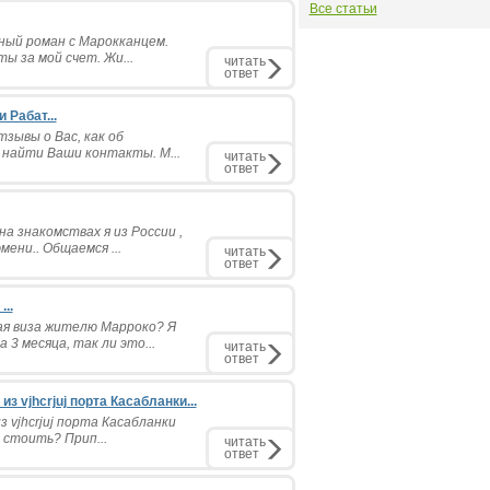
Все статьи
ьный роман с Марокканцем.
ы за мой счет. Жи...
читать
ответ
 Рабат...
зывы о Вас, как об
у найти Ваши контакты. М...
читать
ответ
а знакомствах я из России ,
ени.. Общаемся ...
читать
ответ
..
ая виза жителю Марроко? Я
3 месяца, так ли это...
читать
ответ
з vjhcrjuj порта Касабланки...
з vjhcrjuj порта Касабланки
 стоить? Прип...
читать
ответ