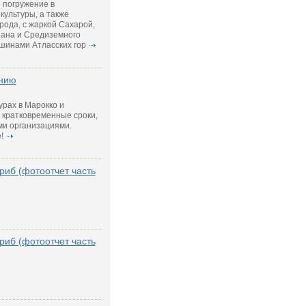
 погружение в
культуры, а также
ода, с жаркой Сахарой,
еана и Средиземного
шинами Атласских гор
анию
урах в Марокко и
 кратковременные сроки,
ми организациями.
!
риб (фотоотчет часть
риб (фотоотчет часть