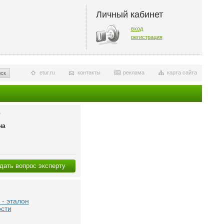
Личный кабинет
вход
регистрация
etur.ru
контакты
реклама
карта сайта
ск
О
на
дать вопрос эксперту
- эталон
ости