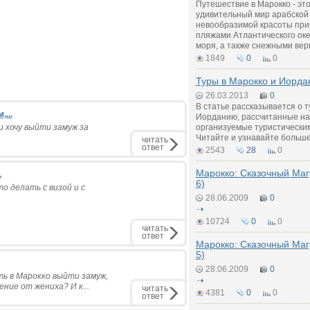
Путешествие в Марокко - это
удивительный мир арабской 
невообразимой красоты прир
пляжами Атлантического ок
моря, а также снежными вер
1849
0
0
Туры в Марокко и Иорд
26.03.2013
0
В статье рассказывается о т
...
Иорданию, рассчитанные на
и хочу выйти замуж за
организуемые туристически
Читайте и узнавайте больше
читать
ответ
2543
28
0
Марокко: Сказочный Маг
.
6)
о делать с визой и с
28.06.2009
0
10724
0
0
читать
ответ
Марокко: Сказочный Маг
5)
28.06.2009
0
ть в Марокко выйти замуж,
ние от жениха? И к...
читать
4381
0
0
ответ