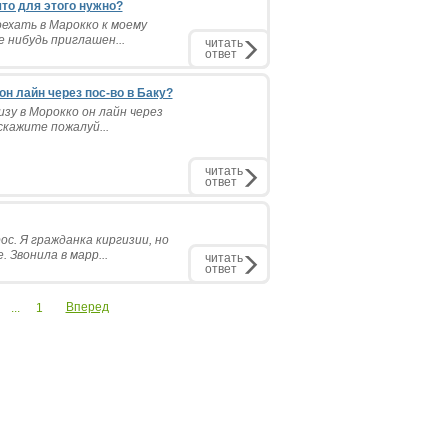
что для этого нужно?
оехать в Марокко к моему
е нибудь приглашен...
читать
ответ
он лайн через пос-во в Баку?
зу в Морокко он лайн через
скажите пожалуй...
читать
ответ
с. Я гражданка киргизии, но
 Звонила в марр...
читать
ответ
Вперед
...
1