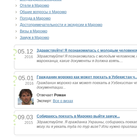
Отели в Марокко
Общие вопросы о Марокко
Погода в Марокко
Достопримечательности и экскурсии в Марокко
Визы в Марокко
Замуж в Марокко
05.12
Здравствуйте! Я познакомилась с молодым человеком,
Здравствуйте! Я познакомилась с молодым человеком, 
2016
марокканца, какие документы я должна взять....
05.01
Гражданин морокко как может поехать в Узбекистан ч..
Гражданин морокко как может поехать в Узбекистан чт
2016
документации...
Отвечает
Роман
Эксперт:
Все о визах
09.03
Собираюсь поехать в Марокко выйти замуж...
Здравствуйте. Я гражданка Украины, собираюсь поеха
2015
могу ли я уехать туда по тур визе? Или нужно приглаше