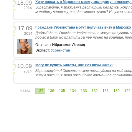
18.09
Хочу поехать в Марокко к моему молодому человеку, 
Здраствуйте, я гражданка республики беларусь, хочу п
2014
молодому человеку, что для этого нужно? И нужно како
17.09
Граждане Узбекистана могут получать визу в Марокко 
Добрый день! Граждане Узбекистана могут получать ви
2014
пос-во в Баку, но платить за нее нужно на границе, под
Отвечает
Ибрагимов Леонид
Эксперт:
Узбекистан
10.09
Могу ли купить билеты, или без визы никак?
Здравствуйте! Ответьте мне пожалуйста на мой вопро
2014
живу в россии. У меня российское временное проживание.
Назад
137
136
135
134
133
132
131
130
129