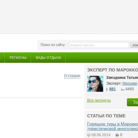
Поиск по сайту:
пои
А
РЕГИОНЫ
ВИДЫ ОТДЫХА
ЭКСПЕРТ ПО МАРОКК
О стране
Звездкина Татья
Эксперт:
Марокко
881
4405
Все эксперты
За
СТАТЬИ ПО ТЕМЕ
Горящие туры в Марокко 
туристической многолик
08.06.2014
0