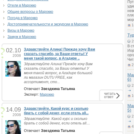
Пут
Отели в Марокко
уди
нев
Общие вопросы о Марокко
пля
Погода в Марокко
мор
Достопримечательности и экскурсии в Марокко
1
Визы в Марокко
Ту
Замуж в Марокко
2
В с
02.10
Здравствуйте Алина! Прежде хочу Вам
Иор
сказать спасибо, за Ваши ответы! У
орг
2008
меня такой вопрос, в Агадире ..
Чит
Здравствуйте Алина! Прежде хочу Вам
2
сказать спасибо, за Ваши ответы! У
меня такой вопрос, в Агадире большой
Мар
ли магазин DUTU FREE, как
6)
ассортимент, сто...
2
Отвечает
Звездкина Татьяна
читать
Эксперт:
Марокко
1
ответ
Мар
14.09
Здравствуйте. Какой курс и сколько
5)
брать с собой денег, если отель all...
2008
2
Здравствуйте. Какой курс и сколько
брать с собой денег, если отель all....
4
Отвечает
Звездкина Татьяна