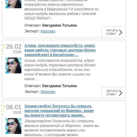
Алина, здравствуйте! Подскажите
пожалуйста адреса европейских
магазинов в Марракеше? И находятся ли
какие-нибудь магазины рядом с отелем
KENZI FARAH?...
Отвечает
Звездкина Татьяна
читать
Эксперт:
Марокко
ответ
26.02
Алина, подскажите,пожалуйста, адрес
каких-нибудь торговых центров (более
2008
европейских) в Касабланке, ..
Алина, подскажите,пожалуйста, адрес
каких-нибудь торговых центров (более
европейских) в Касабланке, если они
есть! И может Вы знаете ссылки на
какие...
Отвечает
Звездкина Татьяна
читать
Эксперт:
Марокко
ответ
08.01
Здравствуйте! Хотелось бы открыть
магазин украшений из Марокко.. какие
2008
вы можете посоветовать марки ..
Здравствуйте! Хотелось бы открыть
магазин украшений из Марокко.. какие вы
можете посоветовать марки или
магазины.. с которыми можно