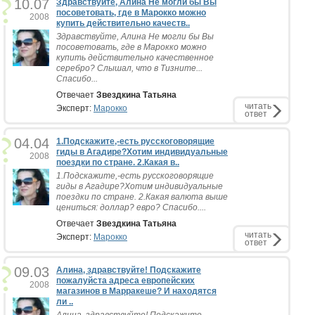
10.07
Здравствуйте, Алина Не могли бы Вы
посоветовать, где в Марокко можно
2008
купить действительно качеств..
Здравствуйте, Алина Не могли бы Вы
посоветовать, где в Марокко можно
купить действительно качественное
серебро? Слышал, что в Тизните...
Спасибо...
Отвечает
Звездкина Татьяна
читать
Эксперт:
Марокко
ответ
04.04
1.Подскажите,-есть русскоговорящие
гиды в Агадире?Хотим индивидуальные
2008
поездки по стране. 2.Какая в..
1.Подскажите,-есть русскоговорящие
гиды в Агадире?Хотим индивидуальные
поездки по стране. 2.Какая валюта выше
цениться: доллар? евро? Спасибо....
Отвечает
Звездкина Татьяна
читать
Эксперт:
Марокко
ответ
09.03
Алина, здравствуйте! Подскажите
пожалуйста адреса европейских
2008
магазинов в Марракеше? И находятся
ли ..