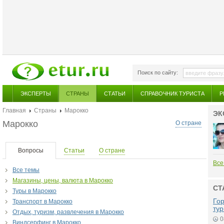
Поиск по сайту:
ЭКСПЕРТЫ
СТРАНЫ
СТАТЬИ
СПРАВОЧНИК ТУРИСТА
Р
Главная
Страны
Марокко
ЭК
Марокко
О стране
Вопросы
Статьи
О стране
Все
Все темы
Магазины, цены, валюта в Марокко
СТ
Туры в Марокко
Гор
Транспорт в Марокко
тур
Отдых, туризм, развлечения в Марокко
0
Виндсерфинг в Марокко