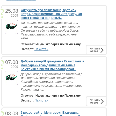
25.08
как узнать про пакистанца, врет или
нет,т.к. познакомились по интернету. Он
2009
зовет к себе на неделю.Н..
как узнать про пакистанца, врет или
нет,т.к. познакомились по интернету.
Он зовет к себе на неделю.Но я боюсь.
Разговариваем по вебкамере, но мне
каже...
Отвечает
Ищем эксперта по Пакистану
читать
Эксперт:
Пакистан
ответ
07.08
Добрый вечер!Я гражданка Казахстана,а
мой парень гражданин Пакистана,в
2009
ближайшее время мы планировал..
Добрый вечер!Я гражданка Казахстана,а
мой парень гражданин Пакистана,в
ближайшее время мы планировали
поженится и проживать на территории
Казахстана,н...
Отвечает
Ищем эксперта по Пакистану
читать
Эксперт:
Пакистан
ответ
03.08
Здравствуйте! Меня зовут Екатерина.