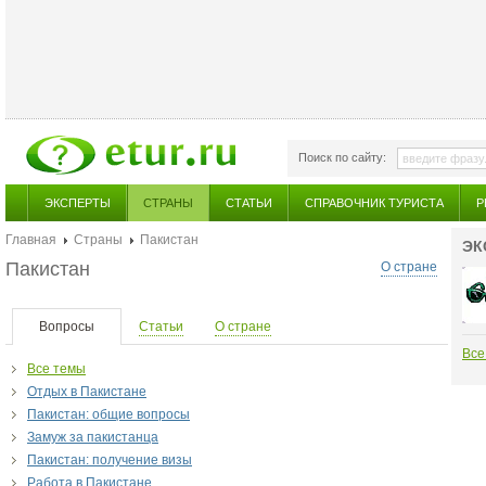
Поиск по сайту:
ЭКСПЕРТЫ
СТРАНЫ
СТАТЬИ
СПРАВОЧНИК ТУРИСТА
Р
Главная
Страны
Пакистан
ЭК
Пакистан
О стране
Вопросы
Статьи
О стране
Все
Все темы
Отдых в Пакистане
Пакистан: общие вопросы
Замуж за пакистанца
Пакистан: получение визы
Работа в Пакистане