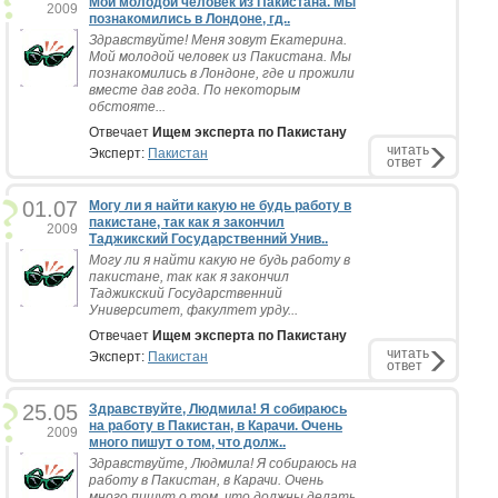
Мой молодой человек из Пакистана. Мы
2009
познакомились в Лондоне, гд..
Здравствуйте! Меня зовут Екатерина.
Мой молодой человек из Пакистана. Мы
познакомились в Лондоне, где и прожили
вместе дав года. По некоторым
обстояте...
Отвечает
Ищем эксперта по Пакистану
читать
Эксперт:
Пакистан
ответ
01.07
Могу ли я найти какую не будь работу в
пакистане, так как я закончил
2009
Таджикский Государственний Унив..
Могу ли я найти какую не будь работу в
пакистане, так как я закончил
Таджикский Государственний
Университет, факултет урду...
Отвечает
Ищем эксперта по Пакистану
читать
Эксперт:
Пакистан
ответ
25.05
Здравствуйте, Людмила! Я собираюсь
на работу в Пакистан, в Карачи. Очень
2009
много пишут о том, что долж..
Здравствуйте, Людмила! Я собираюсь на
работу в Пакистан, в Карачи. Очень
много пишут о том, что должны делать,