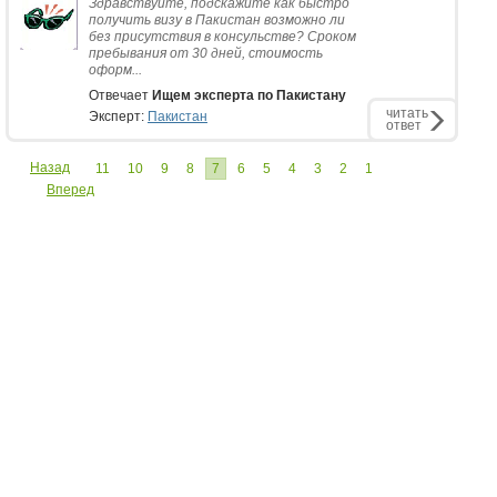
Здравствуйте, подскажите как быстро
получить визу в Пакистан возможно ли
без присутствия в консульстве? Сроком
пребывания от 30 дней, стоимость
оформ...
Отвечает
Ищем эксперта по Пакистану
читать
Эксперт:
Пакистан
ответ
Назад
11
10
9
8
7
6
5
4
3
2
1
Вперед