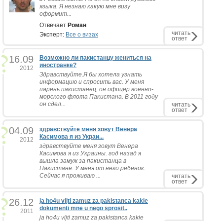
языка. Я незнаю какую мне визу
оформит...
Отвечает
Роман
читать
Эксперт:
Все о визах
ответ
16.09
Возможно ли пакистанцу жениться на
иностранке?
2012
Здравствуйте.Я бы хотела узнать
информацию и спросить вас. У меня
парень пакистанец, он офицер военно-
морского флота Пакистана. В 2011 году
он сдел...
читать
ответ
04.09
здравствуйте меня зовут Венера
Касимова я из Украи...
2012
здравствуйте меня зовут Венера
Касимова я из Украины. год назад я
вышла замуж за пакистанца в
Пакистане. У меня от него ребенок.
Сейчас я проживаю ...
читать
ответ
26.12
ja ho4u vijti zamuz za pakistanca kakie
dokumenti mne u nego sprosit..
2011
ja ho4u vijti zamuz za pakistanca kakie