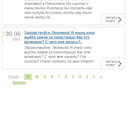
знакомый в Пакистане.Он сирота и
очень беден.Я хотела бы послать ему
что-нибудь по почте,чтобы ему было
легче жить.Он...
читать
ответ
30.06
Здравствуйте, Людмила! Я очень хочу
выйти замуж за пакистанца! Как это
2011
возможно? С чего мне начать?..
Здравствуйте, Людмила! Я очень хочу
выйти замуж за пакистанца! Как это
возможно? С чего мне начать? Где
искать? Очень надеюсь на ваш ответ!...
читать
ответ
Назад
11
10
9
8
7
6
5
4
3
2
1
Вперед