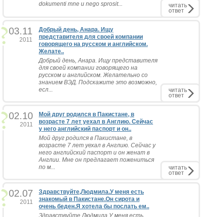
dokumenti mne u nego sprosit...
читать
ответ
03.11
Добрый день, Анара. Ищу
представителя для своей компании
2011
говорящего на русском и английском.
Желате..
Добрый день, Анара. Ищу представителя
для своей компании говорящего на
русском и английском. Желательно со
знанием ВЭД. Подскажите это возможно,
есл...
читать
ответ
02.10
Мой друг родился в Пакистане, в
возрасте 7 лет уехал в Англию. Сейчас
2011
у него английский паспорт и он..
Мой друг родился в Пакистане, в
возрасте 7 лет уехал в Англию. Сейчас у
него английский паспорт и он женат в
Англии. Мне он предлагает пожениться
по м...
читать
ответ
02.07
Здравствуйте,Людмила.У меня есть
знакомый в Пакистане.Он сирота и
2011
очень беден.Я хотела бы послать ем..
Здравствуйте,Людмила.У меня есть