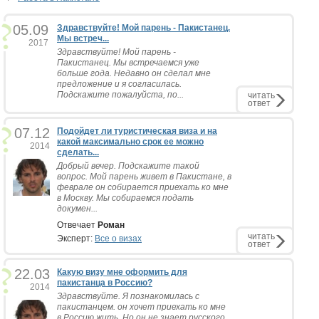
05.09
Здравствуйте! Мой парень - Пакистанец.
Мы встреч...
2017
Здравствуйте! Мой парень -
Пакистанец. Мы встречаемся уже
больше года. Недавно он сделал мне
предложение и я согласилась.
Подскажите пожалуйста, по...
читать
ответ
07.12
Подойдет ли туристическая виза и на
какой максимально срок ее можно
2014
сделать...
Добрый вечер. Подскажите такой
вопрос. Мой парень живет в Пакистане, в
феврале он собирается приехать ко мне
в Москву. Мы собираемся подать
докумен...
Отвечает
Роман
читать
Эксперт:
Все о визах
ответ
22.03
Какую визу мне оформить для
пакистанца в Россию?
2014
Здравствуйте. Я познакомилась с
пакистанцем. он хочет приехать ко мне
в Россию жить. Но он не знает русского