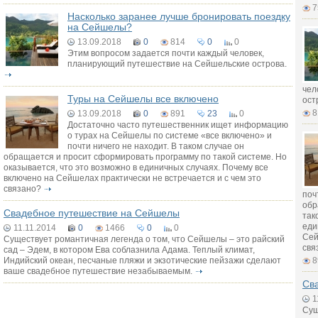
7
Насколько заранее лучше бронировать поездку
на Сейшелы?
13.09.2018
0
814
0
0
Этим вопросом задается почти каждый человек,
планирующий путешествие на Сейшельские острова.
чел
Туры на Сейшелы все включено
ост
8
13.09.2018
0
891
23
0
Достаточно часто путешественник ищет информацию
о турах на Сейшелы по системе «все включено» и
почти ничего не находит. В таком случае он
обращается и просит сформировать программу по такой системе. Но
оказывается, что это возможно в единичных случаях. Почему все
включено на Сейшелах практически не встречается и с чем это
связано?
поч
обр
Свадебное путешествие на Сейшелы
так
еди
11.11.2014
0
1466
0
0
Сей
Существует романтичная легенда о том, что Сейшелы – это райский
свя
сад – Эдем, в котором Ева соблазнила Адама. Теплый климат,
Индийский океан, песчаные пляжи и экзотические пейзажи сделают
8
ваше свадебное путешествие незабываемым.
Св
1
Сущ