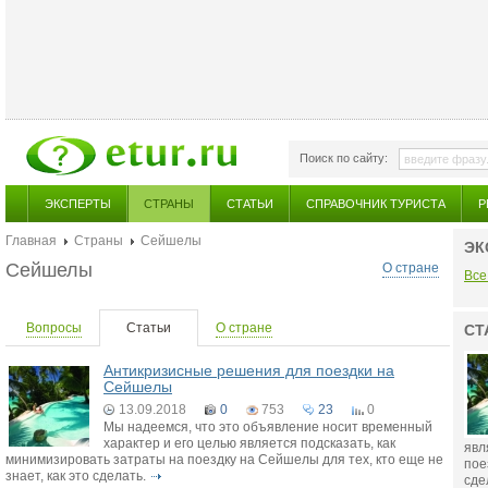
Поиск по сайту:
ЭКСПЕРТЫ
СТРАНЫ
СТАТЬИ
СПРАВОЧНИК ТУРИСТА
Р
Главная
Страны
Сейшелы
ЭК
Сейшелы
О стране
Все
Вопросы
Статьи
О стране
СТ
Антикризисные решения для поездки на
Сейшелы
13.09.2018
0
753
23
0
Мы надеемся, что это объявление носит временный
характер и его целью является подсказать, как
явл
минимизировать затраты на поездку на Сейшелы для тех, кто еще не
пое
знает, как это сделать.
сде