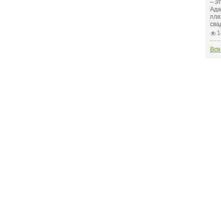
– э
Ада
пля
сва
1
Все