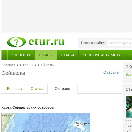
Поиск по сайту:
ЭКСПЕРТЫ
СТРАНЫ
СТАТЬИ
СПРАВОЧНИК ТУРИСТА
Р
Главная
Страны
Сейшелы
ЭК
Сейшелы
О стране
Все
Вопросы
Статьи
О стране
СТ
Карта Сейшельских островов
явл
пое
сде