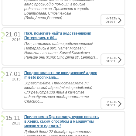
вам с просьбой о помощи, в поиске
родственников. Проживали в городе
Братислава, Стрычековы
(Лида,Алена,Рената) ...
читать
ответ
21.01
Пжл, помогите найти родственников!
Потерялись в 80...
2016
Пжл, помогите найти родственников!
Потерялись в 80х. Name: Michael и
Nadezda Last name: KascakKascakova
Раньше они жили: City: Zilina str. Leningra...
читать
ответ
17.01
Предоставляете ли юридический адрес
miesto podnikania...
2015
Здравствуйте! Предоставляете ли
юридический адрес (miesto podnikania)
для регистрации лица в качестве
индивидуального предпринимателя.
Спасибо....
читать
ответ
15.11
Прилетаем в Братиславу, нужно попасть
в Хевиз, каким способом и маршрутом
2013
можно это сделать?
Добрый день! 22 декабря прилетаем в