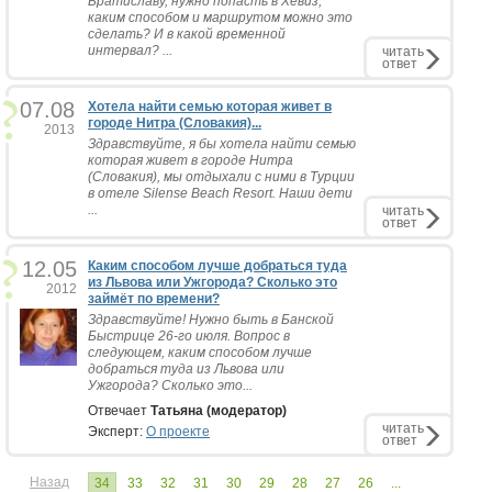
Братиславу, нужно попасть в Хевиз,
каким способом и маршрутом можно это
сделать? И в какой временной
интервал? ...
читать
ответ
07.08
Хотела найти семью которая живет в
городе Нитра (Словакия)...
2013
Здравствуйте, я бы хотела найти семью
которая живет в городе Нитра
(Словакия), мы отдыхали с ними в Турции
в отеле Silense Beach Resort. Наши дети
...
читать
ответ
12.05
Каким способом лучше добраться туда
из Львова или Ужгорода? Сколько это
2012
займёт по времени?
Здравствуйте! Нужно быть в Банской
Быстрице 26-го июля. Вопрос в
следующем, каким способом лучше
добраться туда из Львова или
Ужгорода? Сколько это...
Отвечает
Татьяна (модератор)
читать
Эксперт:
О проекте
ответ
Назад
34
33
32
31
30
29
28
27
26
...