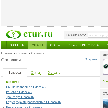
Поиск по сайту:
ЭКСПЕРТЫ
СТРАНЫ
СТАТЬИ
СПРАВОЧНИК ТУРИСТА
Р
Главная
Страны
Словакия
ЭК
Словакия
О стране
Вопросы
Статьи
О стране
Все
Все темы
Общие вопросы по Словакии
Работа в Словакии
СТ
Транспорт Словакии
Отдых, туризм, развлечения в Словакии
Недвижимость в Словакии