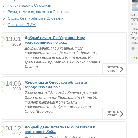
Поиск людей в Словакии
Визы, таможня, валюта в Словакии
кот
Отдых без турфирм в Словакии
тот
пло
Словакия: ПМЖ
люд
для
13.01
Добрый вечер. Я с Украины. Ищу
вод
родственников по фа...
аму
2019
8
Добрый вечер. Я с Украины. Ищу
родственников по фамилии Седлачковы,
которые проживали в Братиславе.Во
Все
время войны примерно в 1942-1943 Мария
Иванов...
читать
ответ
14.06
Живем мы ,в Одесской области ,в
городе Измаил,по а...
2018
Живем мы ,в Одесской области ,в городе
Измаил,по адресу Шишкина 2А.Около 20-
ти лет пытаемся отыскать
родственников бабушки моего отца.
Отец (Бирюко...
читать
ответ
03.12
Добрый день. Хотела бы обратиться к
вам с просьбой...
2017
Добрый день. Хотела бы обратиться к