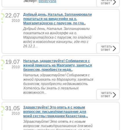
читать
Эксперт:
Венесуэла
ответ
22.07
Добрый день, Наталья. Запланировали
покататься на виндсерфе на о.
2010
Маргарита(доска с парусом, по гла..
Добрый день, Наталья. Запланировали
покататься на виндсерфе на о.
Маргарита(доска с парусом, по гладкой
воде) в новогодние каникулы, где-то с
26.12.1...
читать
ответ
19.07
Наталья, здравствуйте! Собираемся с
женой приехать на Маргариту, заняться
2010
бизнесом, приобрести недв..
Наталья, здравствуйте! Собираемся с
женой приехать на Маргариту, заняться
бизнесом, приобрести недвижимость.
Хотелось бы знать о легальных
возможност...
читать
ответ
31.05
Здравствуйте! Это опять я с новым
вопросом: письмо/приглашение для
2010
моей сестры гражданки Казахстана,..
Здравствуйте! Это опять я с новым
вопросом: письмо/приглашение для моей