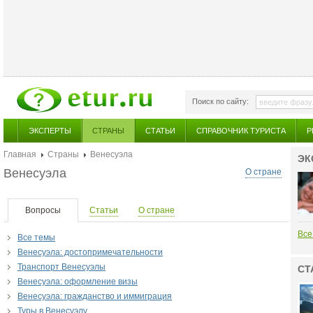
Поиск по сайту:
ЭКСПЕРТЫ
СТРАНЫ
СТАТЬИ
СПРАВОЧНИК ТУРИСТА
Р
Главная
Страны
Венесуэла
ЭК
Венесуэла
О стране
Вопросы
Статьи
О стране
Все
Все темы
Венесуэла: достопримечательности
Транспорт Венесуэлы
СТ
Венесуэла: оформление визы
Венесуэла: гражданство и иммиграция
Туры в Венесуэлу