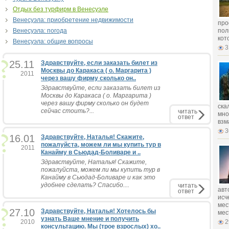
Отдых без турфирм в Венесуэле
Венесуэла: приобретение недвижимости
про
Венесуэла: погода
пол
кот
Венесуэла: общие вопросы
3
25.11
Здравствуйте, если заказать билет из
Москвы до Каракаса ( о. Маргарита )
2011
через вашу фирму сколько он..
Здравствуйте, если заказать билет из
Москвы до Каракаса ( о. Маргарита )
через вашу фирму сколько он будет
ска
сейчас стоить?...
читать
мно
ответ
взм
3
16.01
Здравствуйте, Наталья! Скажите,
пожалуйста, можем ли мы купить тур в
2011
Канайму в Сьюдад-Боливаре и ..
Здравствуйте, Наталья! Скажите,
пожалуйста, можем ли мы купить тур в
Канайму в Сьюдад-Боливаре и как это
удобнее сделать? Спасибо....
читать
авт
ответ
исч
мес
27.10
Здравствуйте, Наталья! Хотелось бы
мес
узнать Ваше мнение и получить
2010
2
консультацию. Мы (трое взрослых) хо..