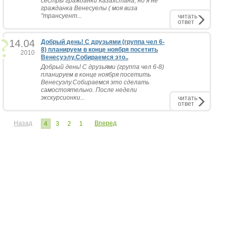
сестры гражданки Казахстана, но я не
гражданка Венесуелы ( моя виза
"трансуент...
читать
ответ
14.04
Добрый день! С друзьями (группа чел 6-
8) планируем в конце ноября посетить
2010
Венесуэлу.Собираемся это..
Добрый день! С друзьями (группа чел 6-8)
планируем в конце ноября посетить
Венесуэлу.Собираемся это сделать
самостоятельно. После недели
экскурсионки...
читать
ответ
Назад
Вперед
4
3
2
1