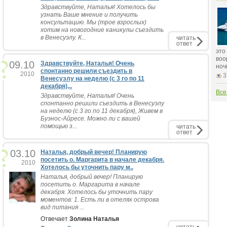
Здравствуйте, Наталья! Хотелось бы
узнать Ваше мнение и получить
консультацию. Мы (трое взрослых)
хотим на новогодние каникулы съездить
в Венесуэлу. К...
читать
ответ
это
воо
09.10
Здравствуйте, Наталья! Очень
ноч
спонтанно решили съездить в
2010
3
Венесуэлу на неделю (с 3 го по 11
декабря),..
Все
Здравствуйте, Наталья! Очень
спонтанно решили съездить в Венесуэлу
на неделю (с 3 го по 11 декабря), Живем в
Буэнос-Айресе. Можно ли с вашей
помощью з...
читать
ответ
03.10
Наталья, добрый вечер! Планирую
посетить о. Маргарита в начале декабря.
2010
Хотелось бы уточнить пару м..
Наталья, добрый вечер! Планирую
посетить о. Маргарита в начале
декабря. Хотелось бы уточнить пару
моментов: 1. Есть ли в отелях острова
вид питания ...
Отвечает
Золина Наталья